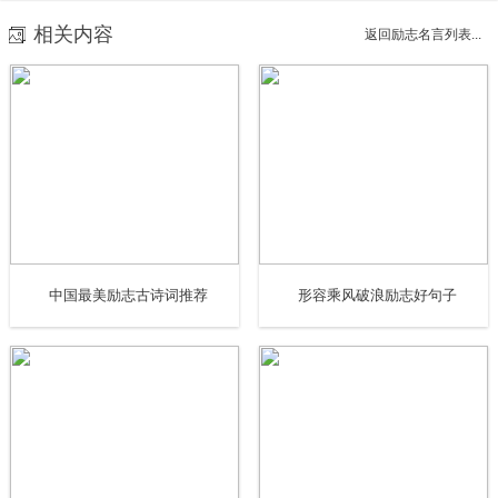
相关内容
返回励志名言列表...
7. 繁华落尽，自拾凄凉，生活不会是一路乘风破浪，坎坷不
平，生活因为有阳光而绚丽多彩，生命因为有阳光而激情四
射，激情创造未来，炫彩点缀生活。当我们的心灵长久地沐
浴在阳光里的时候，我们就更容易成功了，沟壑也变成了通
途。
8. 颜面和身材是男人的名片，如果一递出去就震惊四座，那
中国最美励志古诗词推荐
形容乘风破浪励志好句子
以后的事情就乘风破浪，势如破竹了。
9. 学习必须如蜜蜂一样，采过许多花，这才能酿出蜜来。
10. 我们相依为命，却各自为营，各自等待，各自幻想，各
自破灭。