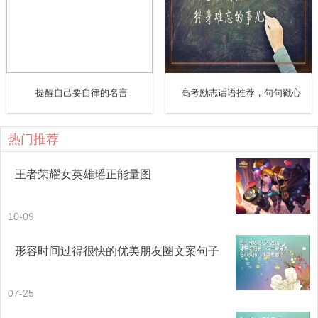
15. 若你在岸上找不到方向，不妨奔向海洋，或许很意外，
看到你能乘风破浪，英姿飒爽，寻寻觅觅，来到一片属于你
的地方。
提醒自己要自律的名言
高考励志话语推荐，句句戳心
16. 青春就像卫生纸，看着挺多的，用着用着就不够。
17. 积极思考造成积极人生，消极思考造成消极人生。
热门推荐
18. 愿少年，乘风破浪，他日毋忘化雨功。作者：汪曾祺
王者荣耀女英雄瑶正能量图
19. 大部分的恐惧与懒惰有关，这句我深以为然。我们常常
10-09
会害怕改变，其实都是因为自己太懒了，懒得去适应新的环
形容时间过得很快的优美朋友圈文案句子
境，懒得去学习新的知识。
20. 失败培养了你的忍耐力，困难磨出来你的意志力，对手
07-25
会使你学会乘风破浪而毫无怯意，对手迫使你越来越勇敢地