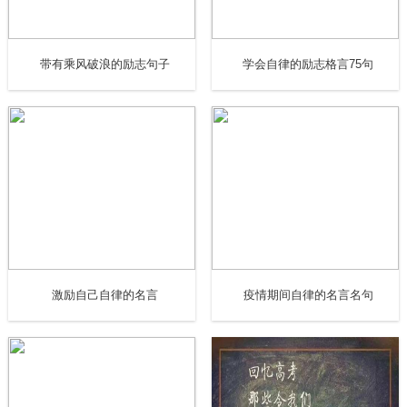
11. 乘风破浪由此始，壮志未酬誓不休。
12. 世界因生命而美丽，生命因梦想而精彩。在人生的航程
带有乘风破浪的励志句子
学会自律的励志格言75句
中，只有坚持自己的梦想，在遇到困难和挫折是不断的反
省，不断的调整，才不会迷失方向，迷失自我。才会有找到
自己的航标，乘风破浪，有可能达到自己的目标，才会让我
们的生活更有意义。
13. 《途空悲》 当人们 迷失方向 才会 乘风破浪 改变航道而
行 当人们 脱离现实 才懂 一切皆空 破除虚拟迷信 当人们 离
开梦想 才能 知己知彼 规划人生道路作者：王迪舜
激励自己自律的名言
疫情期间自律的名言名句
14. 公司是船，我们是水手，让船乘风破浪、安全前行，是
我们不可推卸的责任。