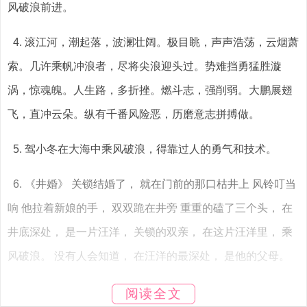
风破浪前进。
4. 滚江河，潮起落，波澜壮阔。极目眺，声声浩荡，云烟萧
索。几许乘帆冲浪者，尽将尖浪迎头过。势难挡勇猛胜漩
涡，惊魂魄。人生路，多折挫。燃斗志，强削弱。大鹏展翅
飞，直冲云朵。纵有千番风险恶，历磨意志拼搏做。
5. 驾小冬在大海中乘风破浪，得靠过人的勇气和技术。
6. 《井婚》 关锁结婚了， 就在门前的那口枯井上 风铃叮当
响 他拉着新娘的手， 双双跪在井旁 重重的磕了三个头， 在
井底深处， 是一片汪洋， 关锁的双亲， 在这片汪洋里， 乘
风破浪。 没有人会知道， 在汪洋的最深处， 是他的父母。
把膝盖留在地上， 把将来放进井中。 从明天开始， 吉祥村
阅读全文
又多了一个寡妇。