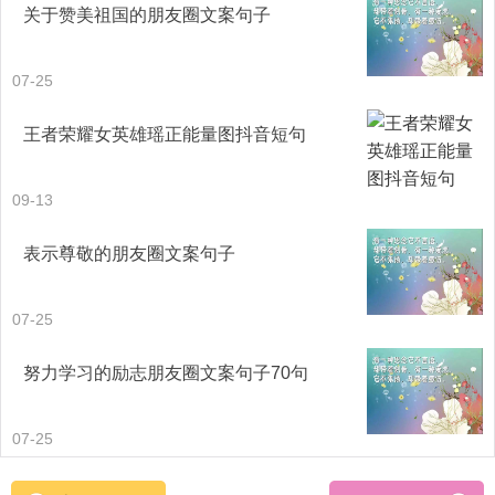
关于赞美祖国的朋友圈文案句子
接受暴风雨的洗礼。当让暴风雨来得更猛烈些吧成为你的心
声时，那时的你是勇敢的，因为你想磨练自己。
07-25
21. 人一生总要经历潮起潮落大风大浪，不要被现在遇到的
王者荣耀女英雄瑶正能量图抖音短句
困惑所影响，毕竟未来还有很多大风大浪等着我去乘风破浪
09-13
丶
表示尊敬的朋友圈文案句子
22. 我想乘风破浪去找到你，为了找到你，我会一刻也不停
地努力，我总觉得，我多努力一点，就会离你近一点。
07-25
23. 你是我的天涯海角，我流浪了好久，却到达不了。我曾
努力学习的励志朋友圈文案句子70句
骄傲自己是乘风破浪的航船，直到遇见你，我才明了，你是
海天相接处那道优雅的弧线，我永远都触摸不到。
07-25
24. 问天问地问命运、不如问自是虔诚。心中有舵船自稳、