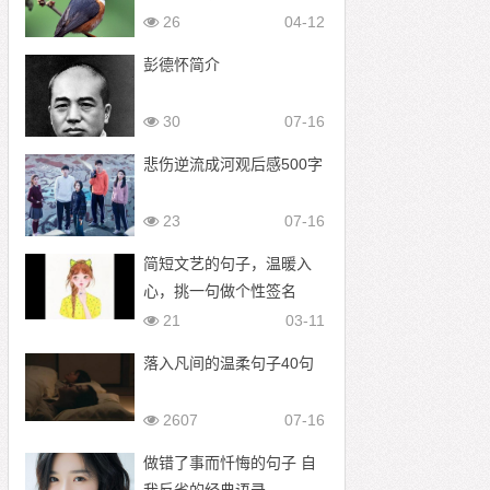
26
04-12
彭德怀简介
30
07-16
悲伤逆流成河观后感500字
23
07-16
简短文艺的句子，温暖入
心，挑一句做个性签名
21
03-11
落入凡间的温柔句子40句
2607
07-16
做错了事而忏悔的句子 自