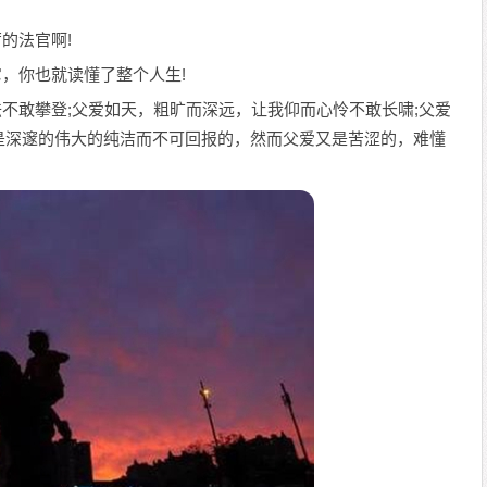
的法官啊!
它，你也就读懂了整个人生!
怯不敢攀登;父爱如天，粗旷而深远，让我仰而心怜不敢长啸;父爱
是深邃的伟大的纯洁而不可回报的，然而父爱又是苦涩的，难懂