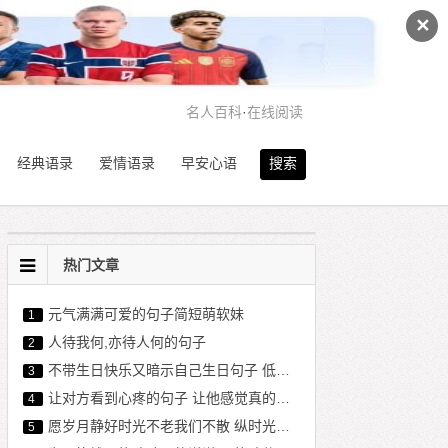
✕
名人百科
·
在线阅读
经典语录
爱情语录
早安心语
搜索
热门文章
元气满满可爱的句子简短萌软妹
1
人待我何,亦待人何的句子
2
不带生日快乐又暗示自己生日句子 低调内涵暗示生日说说
3
让对方看到心疼的句子 让他感觉真的失去你了
4
愿岁月静好时光不老我们不散 纵时光荏苒,愿岁月静好
5