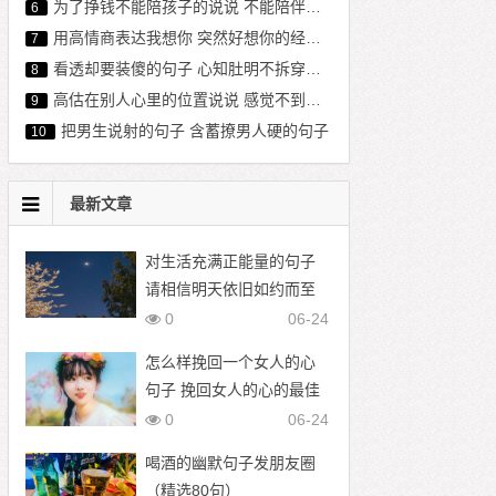
为了挣钱不能陪孩子的说说 不能陪伴孩子心酸句子 亏欠孩子的经典语句
6
用高情商表达我想你 突然好想你的经典句子
7
看透却要装傻的句子 心知肚明不拆穿的句子
8
高估在别人心里的位置说说 感觉不到对方的在乎我的句子
9
把男生说射的句子 含蓄撩男人硬的句子
10
最新文章
对生活充满正能量的句子
请相信明天依旧如约而至
0
06-24
怎么样挽回一个女人的心
句子 挽回女人的心的最佳
语录
0
06-24
喝酒的幽默句子发朋友圈
（精选80句）