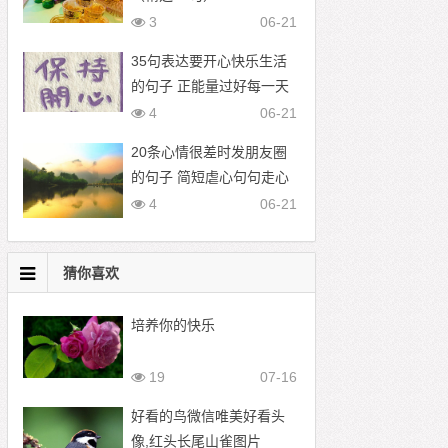
3
06-21
35句表达要开心快乐生活
的句子 正能量过好每一天
的文案
4
06-21
20条心情很差时发朋友圈
的句子 简短虐心句句走心
4
06-21
猜你喜欢
培养你的快乐
19
07-16
好看的鸟微信唯美好看头
像,红头长尾山雀图片