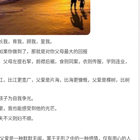
，长我，育我，顾我，复我。
，如果你做到了，那就是对你父母最大的回报
也，父母左提右挈，前襟后裾，食则同案，衣则传服，学则连业，
条江，比江更宽广，父爱是片海，比海更慷慨，父爱是棵树，比树
的孩子为自我争光。
子里，我也能感受到他的光芒。
，夫不义则妇不顺。
报;父爱是一种默默无闻，寓于无形之中的一种感情，仅有用心的人