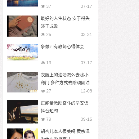
37
07-17
最好的人生状态 安于得失
淡于成败
25
03-31
争做四有教师心得体会
13
07-17
衣服上的油渍怎么去除小
窍门 多种方式去除顽固油
渍
27
12-08
正能量激励奋斗的早安语
抖音短句
79
09-15
胡杏儿本人很美吗 黄宗泽