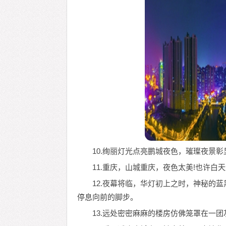
10.绚丽灯光点亮鹏城夜色，璀璨夜景
11.重庆，山城重庆，夜色太美!也许
12.夜幕将临，华灯初上之时，神秘的
停息向前的脚步。
13.远处密密麻麻的楼房仿佛笼罩在一