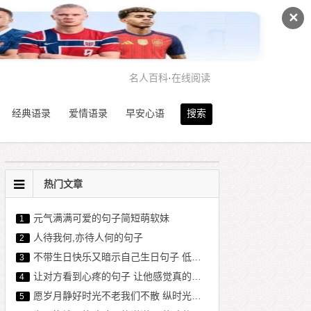
✕
名人百科
·
在线阅读
经典语录
爱情语录
早安心语
搜索
热门文章
元气满满可爱的句子简短萌软妹
1
人待我何,亦待人何的句子
2
不带生日快乐又暗示自己生日句子 低调内涵暗示生日说说
3
让对方看到心疼的句子 让他感觉真的失去你了
4
愿岁月静好时光不老我们不散 纵时光荏苒,愿岁月静好
5