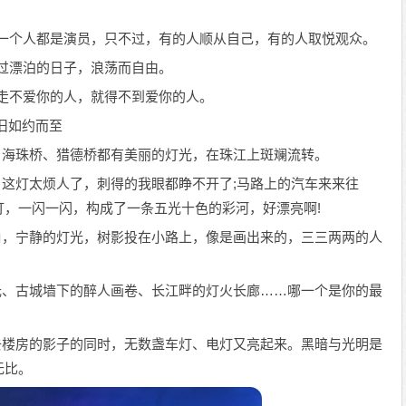
每一个人都是演员，只不过，有的人顺从自己，有的人取悦观众。
，过漂泊的日子，浪荡而自由。
放走不爱你的人，就得不到爱你的人。
旧如约而至
，海珠桥、猎德桥都有美丽的灯光，在珠江上斑斓流转。
，这灯太烦人了，刺得的我眼都睁不开了;马路上的汽车来来往
，一闪一闪，构成了一条五光十色的彩河，好漂亮啊!
角，宁静的灯光，树影投在小路上，像是画出来的，三三两两的人
光、古城墙下的醉人画卷、长江畔的灯火长廊……哪一个是你的最
去楼房的影子的同时，无数盏车灯、电灯又亮起来。黑暗与光明是
无比。