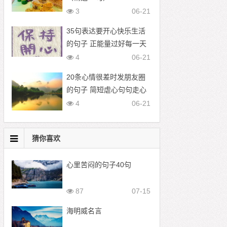
3
06-21
35句表达要开心快乐生活
的句子 正能量过好每一天
的文案
4
06-21
20条心情很差时发朋友圈
的句子 简短虐心句句走心
4
06-21
猜你喜欢
心里苦闷的句子40句
87
07-15
海明威名言