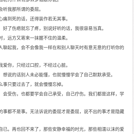
人会听我那所谓的委屈。
己心痛到死的话，还得装作若无其事。
烂，好了伤疤就忘了疼，别说好听的话，我很容易当真。
备时，远方又寄来一抹握不住的温柔。
别人聊起我，会不会像我一样在和别人聊天时有意无意的打听你的
句我爱你，只经过口腔，不经过心脏。
同，想说的话别人未必能懂，也就慢慢学会了自己默默承受。
什么事只要过去了，就会慢慢忘掉。
倒，会受伤，也都要学会自己承受，自己疗伤。我们都是这样，学
口的事都不是事。无法诉说的委屈才是委屈，说不出的事才是隐藏
能自已。再也回不来了，那些安静幸福的时光，那些相濡以沫的爱