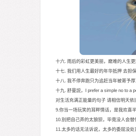
十六. 雨后的彩虹更美丽，磨难的人生
十七. 我们用人生最好的年华抵押 去
十八. 我不停奔跑只为追赶当年被寄予
十九. 舒曼説，I prefer a simple no 
对生活充满正能量的句子 请相信明天依
9.你当一场玩笑的耳畔情话，是我欢喜
10.别把自己弄的太狼狈，毕竟没人会替
11.太多的话无法诉说，太多的委屈没