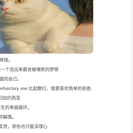
更辉煌。
担保一个说出来都会被嘲笑的梦想
厚望的自己。
to a perfunctory one 比起敷衍，我更喜欢简单的拒绝.
旧如约而至
半生的单曲循环。
你解围。
处宣泄，悲伤也只能深埋心