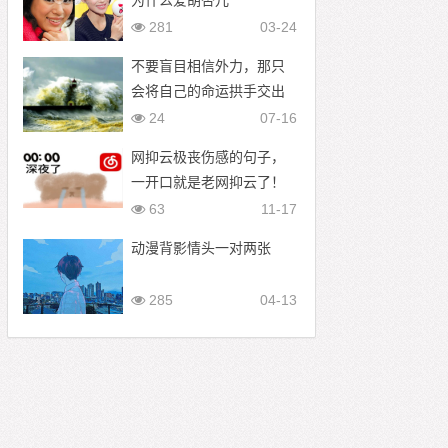
为什么爱胡杏儿
281
03-24
不要盲目相信外力，那只
会将自己的命运拱手交出
24
07-16
网抑云极丧伤感的句子，
一开口就是老网抑云了！
63
11-17
动漫背影情头一对两张
285
04-13