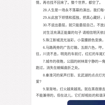
情，再也找不回来了。整个世界，都空了。
28.人生是一场永不落幕的演出，我们
29.从此放下矫情和孤独，把真心藏好
30.不说出委屈，就只能委屈自己，不
对生活充满正能量的句子 请相信明天依
5.珠江新城流光溢彩，小蛮腰颜色变换
6.马路两旁的广告灯箱，五颜六色，哼
往，川流不息，明亮的车前灯，红红的车尾灯
7.城市的夜晚，公园的树林是宁静的一
跑过，消失在蜿蜒曲折之处。
8.秦淮河的桨声灯影、玄武湖的点点灯
爱?
9.渐渐地，灯火越来越亮。就在黑夜擦
不能兼得的，但在这儿，它们却相处的和谐