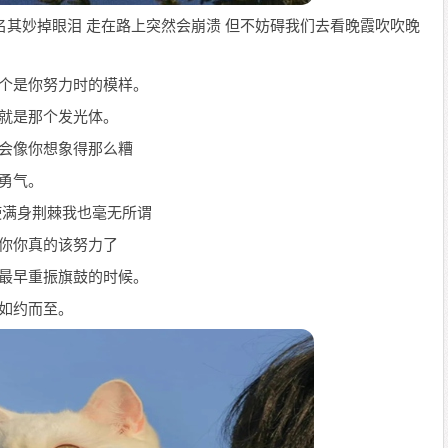
莫名其妙掉眼泪 走在路上突然会崩溃 但不妨碍我们去看晚霞吹吹晚
一个是你努力时的模样。
你就是那个发光体。
不会像你想象得那么糟
试勇气。
使满身荆棘我也毫无所谓
诉你你真的该努力了
是最早重振旗鼓的时候。
旧如约而至。