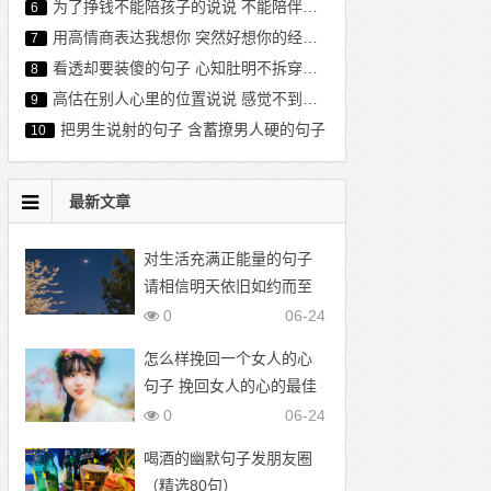
为了挣钱不能陪孩子的说说 不能陪伴孩子心酸句子 亏欠孩子的经典语句
6
用高情商表达我想你 突然好想你的经典句子
7
看透却要装傻的句子 心知肚明不拆穿的句子
8
高估在别人心里的位置说说 感觉不到对方的在乎我的句子
9
把男生说射的句子 含蓄撩男人硬的句子
10
最新文章
对生活充满正能量的句子
请相信明天依旧如约而至
0
06-24
怎么样挽回一个女人的心
句子 挽回女人的心的最佳
语录
0
06-24
喝酒的幽默句子发朋友圈
（精选80句）