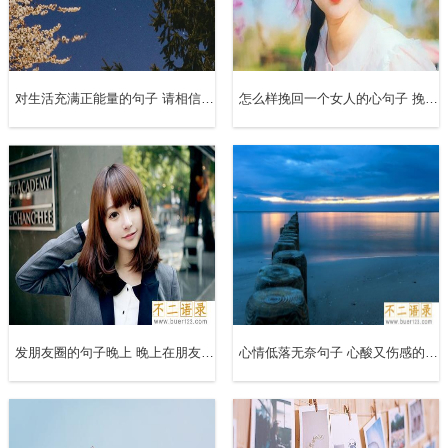
18、心累才是真的累，讲不清道不明。
19、信守诺言，不是幼稚，只是一种对你表达爱的方式。
对生活充满正能量的句子 请相信明天依旧如约而至
怎么样挽回一个女人的心句子 挽回女人的心的最佳语录
20、没有身份，连吃醋都要把握好分寸。
21、我们用最美丽的青春岁月，坚定着自以为是爱情。
22、我不会再对你说我爱你了，因为我受不起你再继续伤我
下去。
23、经不住似水流年，逃不过此间少年。
发朋友圈的句子晚上 晚上在朋友圈里发的句子
心情低落无奈句子 心酸又伤感的语录
24、我最怀念的日子就是我对你闹，你对我笑。
25、阳光温暖心脏，却刺的睁不开眼。