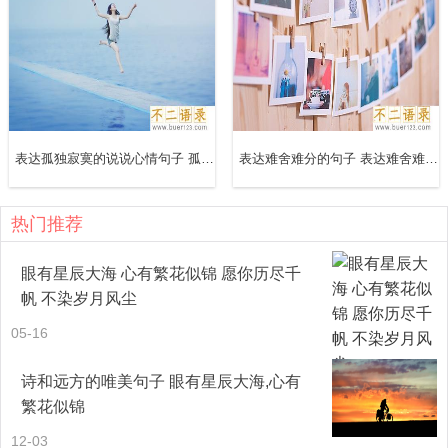
26、衣服仍给你时、转身那一刻。泪流满面。心真的好痛好
痛。
27、一个秋天一个夏天的歌曲很温馨，我却听不出来。
表达孤独寂寞的说说心情句子 孤独寂寞的心情特别难过的心情说说
表达难舍难分的句子 表达难舍难分的说说
28、相逢又告别，归帆又离岸，既是往日欢乐的终结，又是
未来幸福的开端。
热门推荐
29、我试着去挽留，问有没有余地。你为什么说的那么肯
眼有星辰大海 心有繁花似锦 愿你历尽千
定，没有。
帆 不染岁月风尘
05-16
30、你总是装作一副不缺我的样子，让我怎么在你身边停
留。
诗和远方的唯美句子 眼有星辰大海,心有
繁花似锦
31、提醒着我是不是该存在，存在在你不存在的存在。
12-03