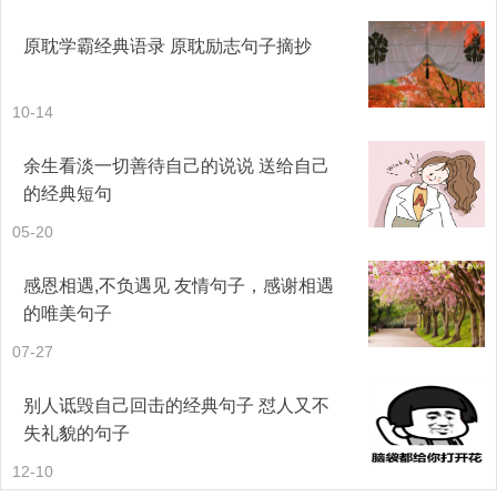
32、每次都故作镇定，把自己折磨的狼狈不堪，然后还强颜
原耽学霸经典语录 原耽励志句子摘抄
欢笑的说：我很好。
10-14
33、自嘲只是为了在被人嘲讽前，让人识趣的闭嘴。
余生看淡一切善待自己的说说 送给自己
34、他要去奔向他的幸福，她却还在流浪。
的经典短句
05-20
35、有些事，有些人，一辈子也忘不了，就像我忘不了你。
是不是关上了心，就不会再为你痛。
感恩相遇,不负遇见 友情句子，感谢相遇
的唯美句子
36、就算心痛的死掉，也不要停止微笑。
07-27
37、不管现在多么讨厌上学，可是在离开的时候难免会有一
别人诋毁自己回击的经典句子 怼人又不
些不舍。
失礼貌的句子
12-10
38、太喜欢一个人那个人会越来越不喜欢你。