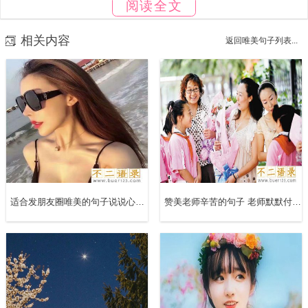
阅读全文
11、我一直盼望你来找我，发型凌乱，胡子拉碴，带着满身
的悔意敲我的门。
相关内容
返回唯美句子列表...
12、谢谢你来过我身边，很遗憾最后你还是离开。
13、不要说我变得对你怎样，同时也说一下你自己，一直在
忽略我。
14、把眼泪留给最疼你的人，把微笑留给伤你最深的人。
适合发朋友圈唯美的句子说说心情 优美的句子适合发朋友圈
赞美老师辛苦的句子 老师默默付出的经典句子
15、心有猛虎，细嗅蔷薇。盛宴之后，泪流满面。
16、知道他不是归宿却不忍心放下这是不是深情。
17、如果有一天，你叫我的时候，我没有回头。那就只有一
个原因，就是我哭了。