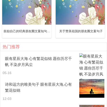
鼓励自己的经典朋友圈文案知句100句
关于赞美祖国的朋友圈文案句子
热门推荐
我爱喝矿泉水，奇怪的是每次去超市买水，在饮料冰柜选半
眼有星辰大海 心有繁花似锦 愿你历尽千
帆 不染岁月风尘
天犹豫不决还是会拿一瓶矿泉水，就好像是外面遇到的人再
05-16
多，绕了一个山路十八弯，心底还是你。
诗和远方的唯美句子 眼有星辰大海,心有
繁花似锦
12-03