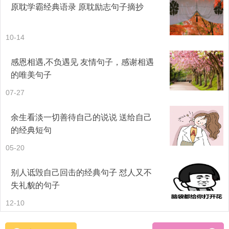
原耽学霸经典语录 原耽励志句子摘抄
10-14
感恩相遇,不负遇见 友情句子，感谢相遇
的唯美句子
07-27
余生看淡一切善待自己的说说 送给自己
的经典短句
05-20
"我愿与你
别人诋毁自己回击的经典句子 怼人又不
失礼貌的句子
一房两人三餐四季
12-10
四海三山二心一生"