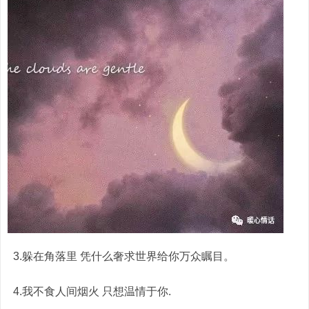
3.躲在角落里 凭什么奢求世界给你万众瞩目。
4.我不食人间烟火 只想温情于你.