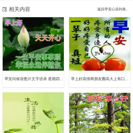
相关内容
返回早安心语列表...
每个人都有觉得自己不够好，羡慕别人闪闪发光的时候，但
其实大多数人都是普通的。不要沮丧，不必惊慌，做努力爬
的蜗牛或坚持飞的笨鸟，在最平凡的生活里，谦卑和努力。
早安问候语图片文字语录 星期四清晨早上好
早上好高情商朋友圈高大上有口味句子（精选20句）
早上好!