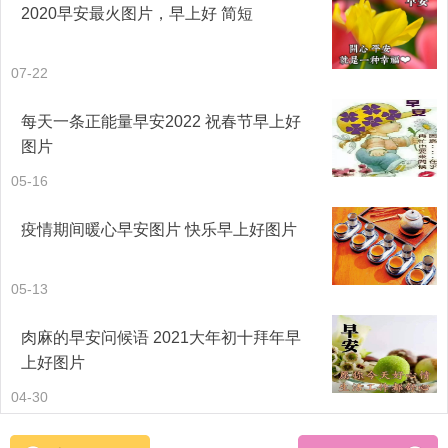
2020早安最火图片，早上好 简短
07-22
每天一条正能量早安2022 祝春节早上好
每一个成功者都有一个开始。勇于开始，才能找到成功的
图片
路。早上好!
05-16
脾气这东西，发出去是秉性，收回来是功力。生活真正的高
疫情期间暖心早安图片 快乐早上好图片
手，从来不会让情绪控制自己。早上好!
05-13
共3页
【2】
【3】
肉麻的早安问候语 2021大年初十拜年早
上好图片
04-30