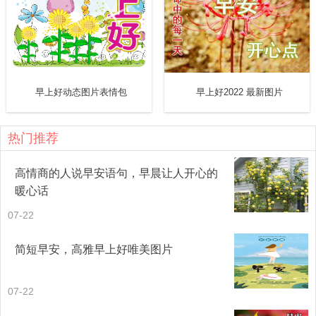
早上好动态图片表情包
早上好2022 最新图片
和优秀的人一起前行，你会变得更优秀，然后走向更远的地
方;和靠谱的人共事，事情往往都会顺利完成，每一步都会走
热门推荐
得踏实有力;和懂你的人共度一生，这一趟人间，所有的经历
高情商的人说早安语句，早晨让人开心的
都是值得。早上好!
暖心话
07-22
简短早安，高雅早上好唯美图片
07-22