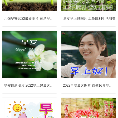
几张早安2022最新图片 创意早上好问候短句正能量
朋友早上好图片 工作顺利生活甜美
人在跳板上，最辛苦的不是跳下来那一刻，而是跳下来之
前，心里的挣扎、犹豫、无助和患得患失，根本无法向别人
倾诉。我们以为跳不过去了，闭上眼睛，鼓起勇气，却跳过
了。早上好!
早安最新图片 2022早上好最火图片
2022早安最火图片 自然风景早上好图片带字