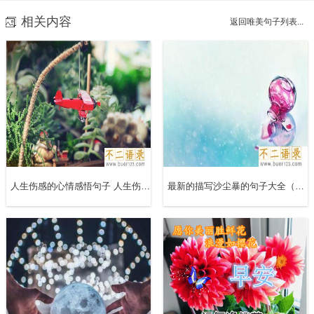
的人，而是学会用完美的眼光，欣赏一个不完美的人。专一
相关内容
返回唯美句子列表...
不是一辈子只喜欢一个人，是喜欢一个人的时候一心一意。
8、追女孩就跟打狐狸一样，追追停停，等她好奇回头来
找，一枪撂倒。
9、再美好的曾经，在分手那一瞬间，都会变成爱情的陪葬
品。
人生伤感的心情感悟句子 人生伤感的说说
最新的描写沙尘暴的句子大全（精选18句）
10、谈恋爱时你的女朋友跟着别人跑了？伤心个屁！高兴还
来不及，赶紧放鞭炮庆祝吧，现在看清楚这段感情总比结婚
以后戴绿帽子或喜当爹好太多吧。
11、一个人有一个人的自由，两个人有两个人的甜蜜。