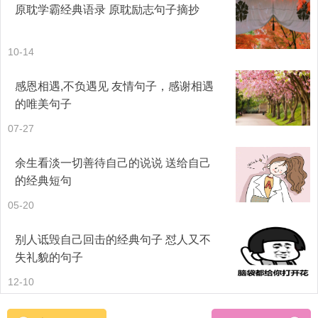
走上轮回路上，舍不得，求不得，用自己的血把爱人名字写
原耽学霸经典语录 原耽励志句子摘抄
下来，为什么？就是想三生石起灵光，给自己爱人见到自己
10-14
的心愿，就是想来生再爱一次，今生我们重遇，又有多少人
可以记起前生人。
感恩相遇,不负遇见 友情句子，感谢相遇
的唯美句子
21、希望睡前可以轻吻你，希望睡时可以抱著你，希望醒来
07-27
可以看见你！一直都这样希望，直到永远。
余生看淡一切善待自己的说说 送给自己
22、我们好像进入了一个只有拿出钱才能证明爱心的时代。
的经典短句
05-20
23、男人要搞清楚，你娶过来的老婆是给你生孩子、照顾你
到老的人，不是给你爸妈来当干女儿了，你老婆没有义务赡
别人诋毁自己回击的经典句子 怼人又不
失礼貌的句子
养和孝顺你的父母，请记住，“婆媳关系好不好”永远与媳妇无
12-10
关，只与你有关，婆媳关系不好只能怪你没当好中间的桥
梁，因为婆媳关系是看一个男人到底优秀不优秀的最准的试