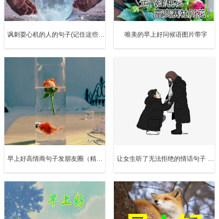
12、爱情是叹息吹起的一阵烟；恋人的眼中有它净化了的火
星；恋人的眼泪是它激起的波涛。它又是最智慧的疯狂，哽
讽刺耍心机的人的句子(记住这些随时可用)
唯美的早上好问候语图片带字
喉的苦味，沁舌的蜜糖。
13、如果你太过于纠结对方的前任，那么最后往往你也会变
成前任。如果对方经常在你面前提起他（她）的前任，不管
是说前任的好或者坏，最后的结局往往是你也会变成前任。
14、依你、恋你、想你已成瘾，明知不可以却又情不自禁，
这情愫啃噬着我的心灵，我甘愿死在对你的相思里。
早上好高情商句子发朋友圈（精选10句）
让女生听了无法拒绝的情话句子 哄女孩子的情话高情商（精选100句）
15、爱，放弃该放弃的是无奈；不放弃该放弃的是无知；放
弃不该放弃的是无能；不放弃不该放弃的是执着。
16、爱情还没有来到，日子是无忧无虑的；最痛苦的，也不