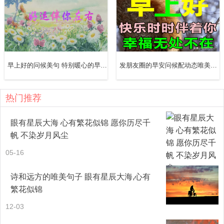
过是测验和考试。当时觉得很大压力，后来回望，不过是多
么的微小。
17、曾经也有一个笑容出现在我的生命里，可是最后还是如
雾般消散，而那个笑容，就成为我心中深深埋藏的一条湍急
早上好的问候美句 特别暖心的早安句子配图片（精选10句）
发朋友圈的早安问候配动态唯美的表情图片（精选10句）
河流，无法泅渡，那河流的声音，就成为我每日每夜绝望的
歌唱。
热门推荐
18、如果一个男人对你说他喜欢你，相信他。如果他说不再
眼有星辰大海 心有繁花似锦 愿你历尽千
帆 不染岁月风尘
爱你，也相信他。任何时候，要告诉自己，一个不爱你的人
05-16
离开，是幸运。
诗和远方的唯美句子 眼有星辰大海,心有
19、你的以后，我来承担。
繁花似锦
12-03
20、爱一个人，很痛，今生爱他，也望来生可以再爱一次，