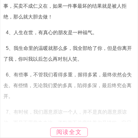
事，买卖不成仁义在，如果一件事最坏的结果就是被人拒
绝，那么就大胆去做！
4、人生在世，有真心的朋友是一种福气。
5、我生命里的温暖就那么多，我全部给了你，但是你离开
了我，你叫我以后怎么再对别人笑。
6、有些事，不管我们看得多重，握得多紧，最终依然会失
去。有些情，无论我们爱的多真，陷得多深，最后终究会离
开。
7、有时候，我们愿意原谅一个人，并不是真的愿意原谅
他，而是不愿意失去他。道歉并不总意味着你是错的，它只
阅读全文
是意味着你更珍惜你们之间的关系。爱，不是寻找一个完美