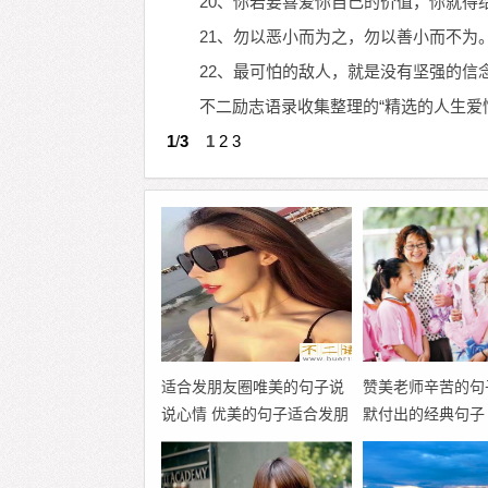
20、你若要喜爱你自己的价值，你就得
21、勿以恶小而为之，勿以善小而不为
22、最可怕的敌人，就是没有坚强的信
不二励志语录收集整理的“精选的人生爱
1
/
3
1
2
3
适合发朋友圈唯美的句子说
赞美老师辛苦的句
说心情 优美的句子适合发朋
默付出的经典句子
友圈