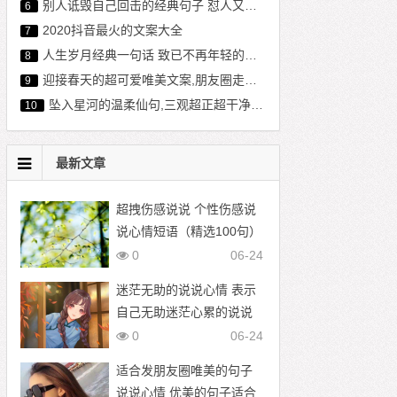
别人诋毁自己回击的经典句子 怼人又不失礼貌的句子
6
2020抖音最火的文案大全
7
人生岁月经典一句话 致已不再年轻的自己107句
8
迎接春天的超可爱唯美文案,朋友圈走心文案范文
9
坠入星河的温柔仙句,三观超正超干净的文案
10
最新文章
超拽伤感说说 个性伤感说
说心情短语（精选100句）
0
06-24
迷茫无助的说说心情 表示
自己无助迷茫心累的说说
0
06-24
适合发朋友圈唯美的句子
说说心情 优美的句子适合