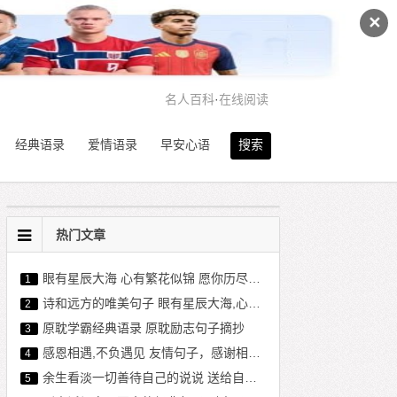
✕
名人百科
·
在线阅读
经典语录
爱情语录
早安心语
搜索
热门文章
眼有星辰大海 心有繁花似锦 愿你历尽千帆 不染岁月风尘
1
诗和远方的唯美句子 眼有星辰大海,心有繁花似锦
2
原耽学霸经典语录 原耽励志句子摘抄
3
感恩相遇,不负遇见 友情句子，感谢相遇的唯美句子
4
余生看淡一切善待自己的说说 送给自己的经典短句
5