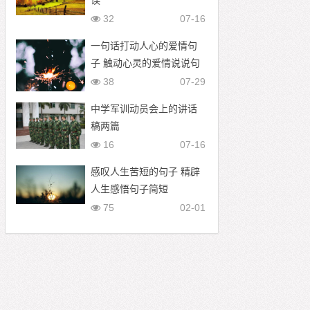
误
32
07-16
一句话打动人心的爱情句
子 触动心灵的爱情说说句
子
38
07-29
中学军训动员会上的讲话
稿两篇
16
07-16
感叹人生苦短的句子 精辟
人生感悟句子简短
75
02-01