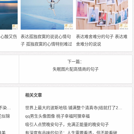
 心酸又伤
表达孤独寂寞的说说心情句
表达难舍难分的句子 表达难
子 孤独寂寞的心情特别难过
舍难分的说说
的心情说说
下一篇：
）
失眠图片配高情商的句子
相关文章
月风尘
世界上最大的波斯地毯:铺满整个清真寺(结就打了2亿个)
花似锦
qq男生头像图像 桃子幸福阿狸幸福
吸引人点赞晚安句子，充满正能量的晚安句子
句子
有深度有品味的句子：人生需要看透，但不能看破