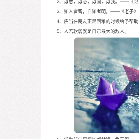
2、毋意，毋必，毋固，毋我。——《论
3、知人者智，自知者明。——《老子》
4、应当在朋友正是困难的时候给予帮
5、人若软弱就是自己最大的敌人。