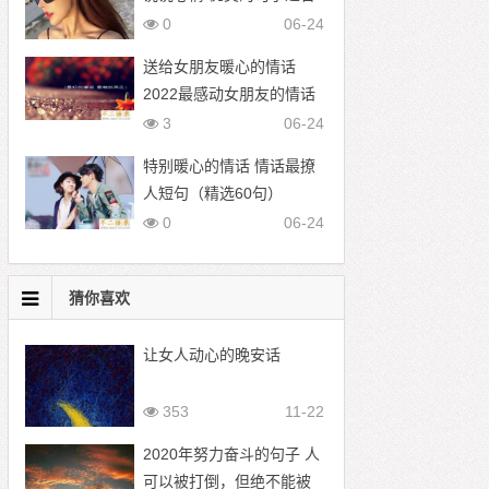
发朋友圈
0
06-24
送给女朋友暖心的情话
2022最感动女朋友的情话
3
06-24
特别暖心的情话 情话最撩
人短句（精选60句）
0
06-24
猜你喜欢
让女人动心的晚安话
353
11-22
2020年努力奋斗的句子 人
可以被打倒，但绝不能被