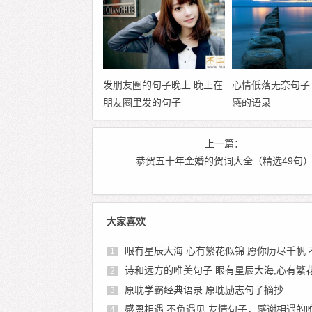
发朋友圈的句子晚上 晚上在
心情低落无奈句子
朋友圈里发的句子
感的语录
上一篇：
恭贺五十年金婚的贺词大全（精选49句
大家喜欢
眼有星辰大海 心有繁花似锦 愿你历尽千帆 不染岁
1
诗和远方的唯美句子 眼有星辰大海,心有繁
2
原耽学霸经典语录 原耽励志句子摘抄
3
感恩相遇,不负遇见 友情句子，感谢相遇的唯美
4