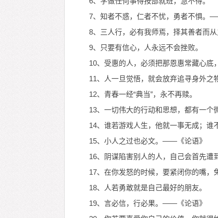
6、学做任何事得按部就班，急不得。
7、知者不惑，仁者不忧，勇者不惧。—
8、三人行，必有我师焉，择其善者而
9、只要有信心，人永远不会挫败。
10、受惠的人，必须把那恩惠常藏心底
11、人一旦觉悟，就会放弃追寻身外之
12、青春一经“典当”，永不再赎。
13、一切伟大的行动和思想，都有一个
14、谁若游戏人生，他就一事无成；谁
15、小人之过也必文。——《论语》
16、阴谋陷害别人的人，自己会首先遭
17、在你发怒的时候，要紧闭你的嘴，
18、人若勇敢就是自己最好的朋友。
19、言必信，行必果。——《论语》