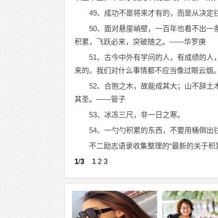
49、成功不是将来才有的，而是从决定
50、面对悬崖峭壁，一百年也看不出一
积累，飞跃必来，突破随之。——华罗庚
51、古今中外有学问的人，有成绩的人
来的。我们对什么事情都不应当像过眼云烟
52、合抱之木，故能成其大；山不辞土
其圣。——管子
53、冰冻三尺，非一日之寒。
54、一勺勺积累的东西，不要用桶倒出
不二励志语录收集整理的“最新的关于积
1
/
3
1
2
3