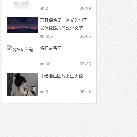
2
05-09
形容偶像是一道光的句子
发偶像照片的说说文字
855
02-05
洛神赋名句
30
07-25
手绘漫画图片女生头像
5
05-13