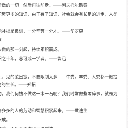
所做的一切，然后再往前走。——列夫托尔斯泰
积累更多的知识，由于有了知识，社会就会有长足的进步，人类
能补拙是良训，一分辛劳一分才。——华罗庚
甫
去做的那一刻起，持续累积而成。
积之十年，总可成一学者。——鲁迅
头，见的范围宽，不要限制太多……牛粪。羊粪、人粪都一概捡
物的生长。——郑拓
的。我们何妨不做这一木一石呢？我们时常做些零碎事，就是为
许多多的人的劳动和智慧积累起来。——爱迪生
织成。