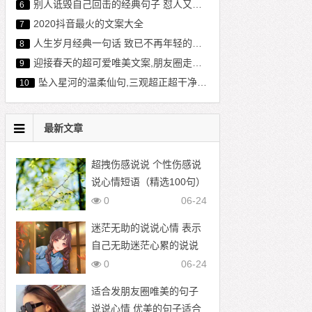
别人诋毁自己回击的经典句子 怼人又不失礼貌的句子
6
2020抖音最火的文案大全
7
人生岁月经典一句话 致已不再年轻的自己107句
8
迎接春天的超可爱唯美文案,朋友圈走心文案范文
9
坠入星河的温柔仙句,三观超正超干净的文案
10
最新文章
超拽伤感说说 个性伤感说
说心情短语（精选100句）
0
06-24
迷茫无助的说说心情 表示
自己无助迷茫心累的说说
0
06-24
适合发朋友圈唯美的句子
说说心情 优美的句子适合