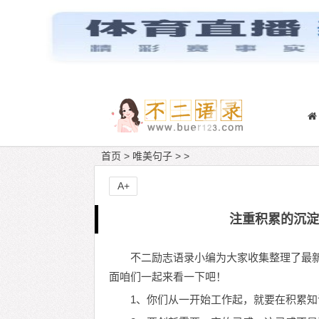
首页
>
唯美句子
> >
A+
注重积累的沉淀
不二励志语录小编为大家收集整理了最
面咱们一起来看一下吧！
1、你们从一开始工作起，就要在积累