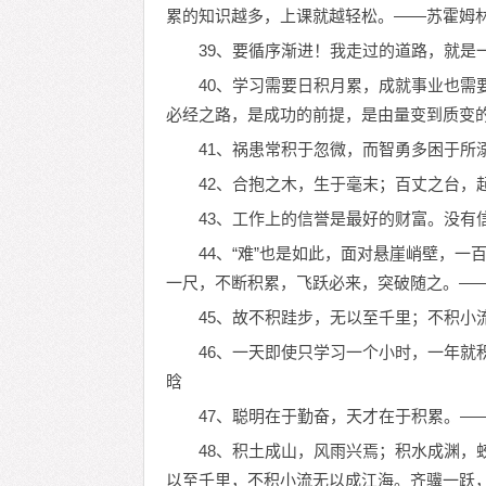
累的知识越多，上课就越轻松。——苏霍姆
39、要循序渐进！我走过的道路，就是
40、学习需要日积月累，成就事业也需
必经之路，是成功的前提，是由量变到质变
41、祸患常积于忽微，而智勇多困于所
42、合抱之木，生于毫末；百丈之台，
43、工作上的信誉是最好的财富。没有
44、“难”也是如此，面对悬崖峭壁，
一尺，不断积累，飞跃必来，突破随之。—
45、故不积跬步，无以至千里；不积小
46、一天即使只学习一个小时，一年就
晗
47、聪明在于勤奋，天才在于积累。—
48、积土成山，风雨兴焉；积水成渊，
以至千里，不积小流无以成江海。齐骥一跃