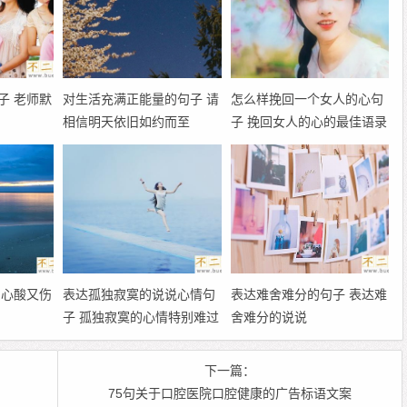
子 老师默
对生活充满正能量的句子 请
怎么样挽回一个女人的心句
相信明天依旧如约而至
子 挽回女人的心的最佳语录
 心酸又伤
表达孤独寂寞的说说心情句
表达难舍难分的句子 表达难
子 孤独寂寞的心情特别难过
舍难分的说说
的心情说说
下一篇：
75句关于口腔医院口腔健康的广告标语文案