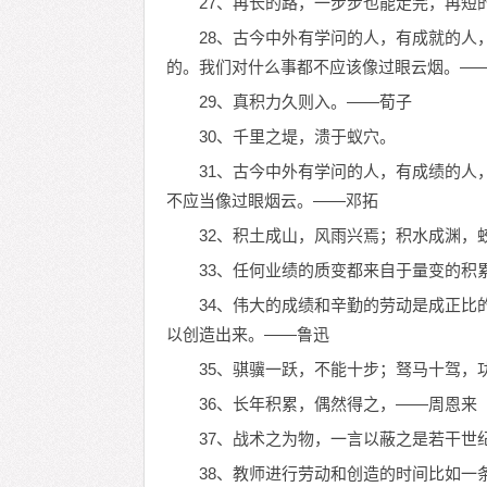
27、再长的路，一步步也能走完，再短
28、古今中外有学问的人，有成就的人
的。我们对什么事都不应该像过眼云烟。—
29、真积力久则入。——荀子
30、千里之堤，溃于蚁穴。
31、古今中外有学问的人，有成绩的人
不应当像过眼烟云。——邓拓
32、积土成山，风雨兴焉；积水成渊，
33、任何业绩的质变都来自于量变的积
34、伟大的成绩和辛勤的劳动是成正比
以创造出来。——鲁迅
35、骐骥一跃，不能十步；驽马十驾，
36、长年积累，偶然得之，——周恩来
37、战术之为物，一言以蔽之是若干世
38、教师进行劳动和创造的时间比如一