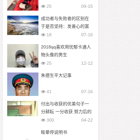
人美腿
25
09-15
成功者与失败者的区别在
于是否坚持：发善心的富
人
18
07-16
2018qq喜欢用忧郁卡通人
物头像的男生
25
12-12
朱德生平大记事
41
07-16
付出与收获的优美句子一
分耕耘 一分收获 努力后的
收获句子简短
300
04-22
眩晕停说明书