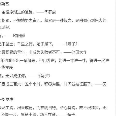
林斯基
一条循序渐进的道路。——华罗庚
要积累，不懈地努力奋斗。积累是一种毅力，是由微小到伟大的
的过程。
溺。——欧阳修
起于垒土；千里之行，始于足下。——《老子》
信誉积累的青年，非成为失败者不可。——池田大作
一百年也看不出一条缝来，但用斧凿，能进一寸进一寸，得进一尺进
—华罗庚
流，无以成江海。——《荀子》
积累成三百六十五个小时，积零为整，时间就被征服了。——吴
—华罗庚
蛟龙生焉；积善成德，而神明自得，圣心备焉。故不积跬步，无
，不能十步，驽马十驾，功不在舍。——荀子