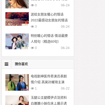
发朋友圈
0
06-24
送给女朋友暖心的情话
2022最感动女朋友的情话
3
06-24
特别暖心的情话 情话最撩
人短句（精选60句）
0
06-24
猜你喜欢
电视剧神医传奇演员表剧
情介绍 高昊孙耀琦主演
1
06-22
玉腿公主腿模伊贞羽资料
白嫩嫩小妹在床上展示诱