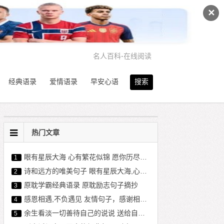
✕
名人百科
·
在线阅读
经典语录
爱情语录
早安心语
搜索
热门文章
眼有星辰大海 心有繁花似锦 愿你历尽千帆 不染岁月风尘
1
诗和远方的唯美句子 眼有星辰大海,心有繁花似锦
2
原耽学霸经典语录 原耽励志句子摘抄
3
感恩相遇,不负遇见 友情句子，感谢相遇的唯美句子
4
余生看淡一切善待自己的说说 送给自己的经典短句
5