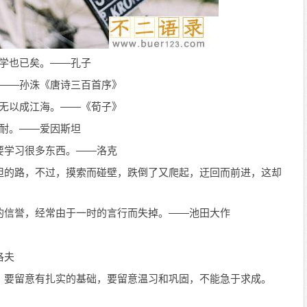
好学也已矣。——孔子
。——孙洙《唐诗三百首序》
，无以成江海。——《荀子》
忍耐。——爱因斯坦
要学习很多东西。——洛克
坦的路，不过，摸索而碰壁，跌倒了又爬起，迂回而前进，这却
的信誉，经常由于一时的言行而失掉。——池田大作
。
洛夫
，要留意有扎实的基础，要留意温习和巩固，不能急于求成。