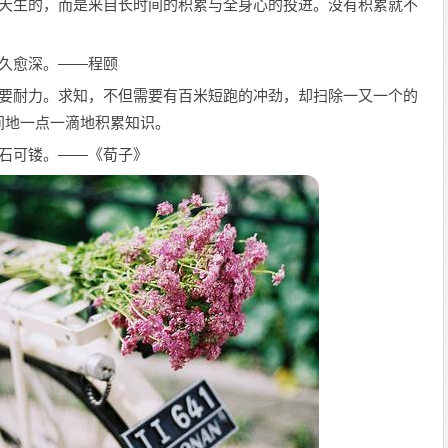
是天生的，而是来自长时间的积累与全身心的投进。没有积累就不
愈久愈深。——程颐
需要耐力。求知，不但需要有百米短跑的冲劲，却扫除一又一个的
间地一点一滴地积累知识。
金石可镂。——《荀子》