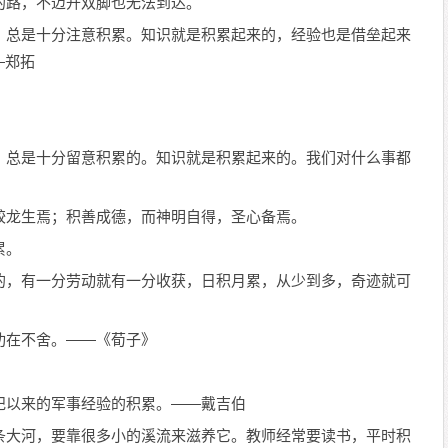
的路，不迈开双脚也无法到达。
，总是十分注意积累。知识就是积累起来的，经验也是借垒起来
—郑拓
，总是十分留意积累的。知识就是积累起来的。我们对什么事都
蛟龙生焉；积善成德，而神明自得，圣心备焉。
累。
的，有一分劳动就有一分收获，日积月累，从少到多，奇迹就可
功在不舍。——《荀子》
纪以来的军事经验的积累。——戴吉伯
条大河，要靠很多小的溪流来滋养它。教师经常要读书，平时积