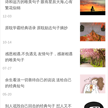
诗和远方的唯美句子 眼有星辰大海,心有
繁花似锦
12-03
原耽学霸经典语录 原耽励志句子摘抄
10-14
感恩相遇,不负遇见 友情句子，感谢相遇
的唯美句子
07-27
余生看淡一切善待自己的说说 送给自己
的经典短句
05-20
别人诋毁自己回击的经典句子 怼人又不