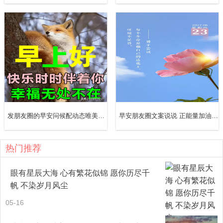
发朋友圈的早安问候配动态唯美的表情图片（精选10句）
早安朋友圈文案说说 正能量加油奋斗句子配图片
热门推荐
眼有星辰大海 心有繁花似锦 愿你历尽千
帆 不染岁月风尘
05-16