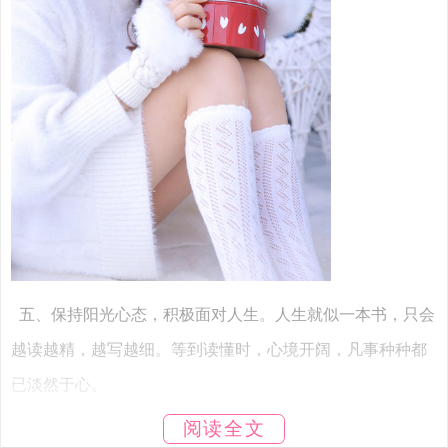
五、保持阳光心态，积极面对人生。人生就似一本书，只会
越读越精，越写越细。等到读懂时，心境开阔，凡事种种都
已淡然于心。
阅读全文
六、在最平凡的生活里，谦卑和努力。总有一天，你会站在