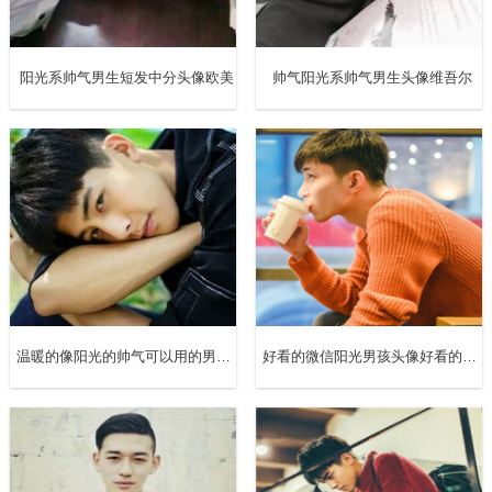
阳光系帅气男生短发中分头像欧美
帅气阳光系帅气男生头像维吾尔
八、人活着，其实就是一种心态，你若觉得快乐，幸福无处
不在;你为自己悲鸣，世界必将灰暗。
温暖的像阳光的帅气可以用的男生头像
好看的微信阳光男孩头像好看的男生正面头像真人
九、你不必光芒万丈，也不必有什么特殊的意义，你只需要
做那个小小的你，然后用心去爱。
十、买得起自己喜欢的东西，去得了自己想去的地方，不会