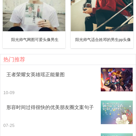
因为身边人的来或走损失生活的质量，反而会因为花自己的
钱，来得更有底气一些，这就是应该努力的原因。
十一、请把努力当成一种习惯，而不是三分钟热度。每一个
你羡慕的收获，都是努力用心拼来的。相信人生不会亏待
阳光帅气网图可爱头像男生
阳光帅气适合姓邓的男生pp头像
你，你吃的苦，你受的累，你掉进的坑，你走错的路，都会
练就独一无二成熟坚强感恩的你。
热门推荐
王者荣耀女英雄瑶正能量图
10-09
形容时间过得很快的优美朋友圈文案句子
07-25