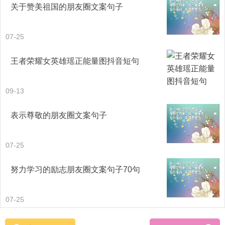
关于赞美祖国的朋友圈文案句子
十二、无论你今天怎么用力，明天的落叶还是会飘下来，世
07-25
上有很多事是无法提前的，活在当下，正向提升。
王者荣耀女英雄瑶正能量图抖音短句
十三、认定了的路，再痛也不要皱一下眉头，你要知道，再
09-13
怎么难走都是你自己选的，你没有资格喊疼。
表示尊敬的朋友圈文案句子
十四、你可以一辈子不登山，但你心中一定要有座山。它使
你总往高处爬，它使你总有个奋斗的方向，它使你任何一刻
07-25
抬起头，都能看到自己的希望。
努力学习的励志朋友圈文案句子70句
十五、千万不要对任何事感到后悔，因为它曾经一度就是你
想要的。后悔没用，要么忘记，要么努力。
07-25
十六、清晨是首歌，写上幸福的词，编上快乐的曲，谱上逍