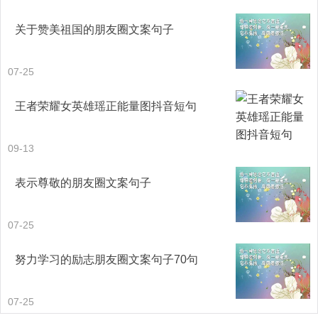
九
关于赞美祖国的朋友圈文案句子
“我的一些朋友遭遇了一种特别的不幸，”美国联邦主义的倡
07-25
导者汉密尔顿说，“在上帝造人的时候，他给人规定了一定的
工作量，同时还赋予了人支配时间的能力。这样，如果他们
王者荣耀女英雄瑶正能量图抖音短句
准时开始工作，并且一直勤勉不已的话，最后时间刚好与工
作量一致。但是，许多年前他们就遇到一件怪事：有一部分
09-13
时间毫无缘由地丢失了。他们不知道时间是怎么丢失的，但
表示尊敬的朋友圈文案句子
他们知道得很清楚：时间确实少了。就好像本来有两条线
段，但其中一条比另一条短了一英寸；工作和时间并列平
07-25
行，但是时间总是比工作少十分钟。他们去寄信的时候邮局
努力学习的励志朋友圈文案句子70句
的大门刚刚关上，他们到达港口时正好看到轮船起航，他们
赶到车站时火车刚刚开走。他们没有违反承诺，也没有渎
07-25