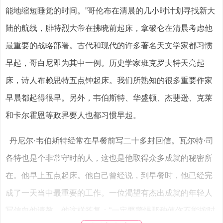
能地缩短睡觉的时间。”哥伦布在清晨的几小时计划寻找新大
陆的航线，腓特烈大帝在拂晓前起床，拿破仑在清晨考虑他
最重要的战略部署。古代和现代的许多著名天文学家都习惯
早起，哥白尼即为其中一例。历史学家班克罗夫特天亮起
床，诗人布赖思特五点钟起床。我们所熟知的很多重要作家
早晨都起得很早。另外，韦伯斯特、华盛顿、杰斐逊、克莱
和卡尔霍恩等政界要人也都习惯早起。
丹尼尔·韦伯斯特经常在早餐前写二十多封回信。瓦尔特·司
各特也是个非常守时的人，这也是他取得众多成就的秘密所
在。他早上五点起床。他自己曾经说，到早餐时，他已经完
成了一天当中最重要的工作。一位渴望有杰出成就的年轻人
写信向他请教，他这样答复：“一定要警惕那种使你不能按时