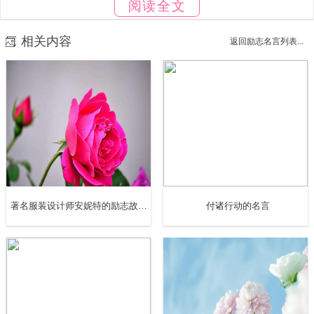
阅读全文
完成工作的习惯——我指的是‘拖延磨蹭的习惯’。千万不要在
完成工作之前先去玩乐。要做的工作马上去做，干完工作后
相关内容
返回励志名言列表...
再去消遣。”
要养成早起的好习惯，这一生活习惯的巨大价值怎么说都不
为过。如果这个人身体健康，在床上躺八小时后，他就应该
起床，很快地穿好衣服去工作。对一般人来说，一天睡眠八
个小时就足够了。七个小时的睡眠其实也不算少。
八
著名服装设计师安妮特的励志故事：假装成功
付诸行动的名言
约会是一件像婚姻一样神圣不可亵渎的事情。一个不守约的
人，除非理由充分，否则就是个十足的骗子，他周围的整个
世界就会像对待骗子那样对待他。“一个人如果根本不在乎别
人的时间，”贺拉斯·格里利说，“这和偷别人的钱有什么两样