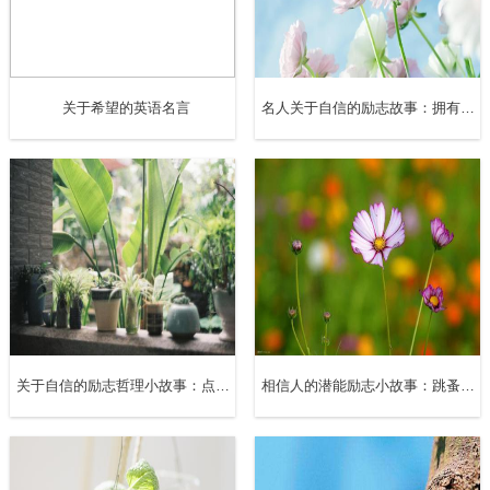
呢？浪费别人的一小时和偷走别人五美元有什么不同呢？况
且，很多人工作一小时的价值比五美元要多得多。”
关于希望的英语名言
名人关于自信的励志故事：拥有自信才能成功
华盛顿经常这样说：“我的表从来不问客人有没有到，它只
问时间有没有到。”华盛顿总统四点钟吃饭，有时候应邀到白
宫吃饭的国会新成员迟到了，这个时候华盛顿就会自顾自地
吃饭而不理睬他们，这使他们很尴尬。他的秘书找借口说，
自己迟到的原因是表慢了。华盛顿回答说：“那么，或者你换
块新表，或者我换个新秘书。”
拿破仑有一次请元帅们和他共进晚餐，他们没有在约定的时
关于自信的励志哲理小故事：点一盏心灯
相信人的潜能励志小故事：跳蚤的弹跳力
间到达，他就旁若无人地先吃起来。他吃完刚刚站起来时，
那些人来了。拿破仑说：“先生们，现在就餐时间已经结束，
我们开始下一步工作吧。”