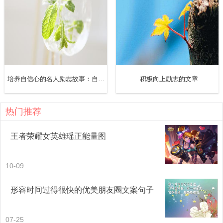
约翰·昆西·亚当斯也从不拖延。议院开会时，看到亚当斯先
生入座，主持人就知道该向大家宣布各就各位、开始会议
了。有一次发生了这样一件事，主持人宣布就座时，有人
说：“时间还没到，因为亚当斯先生还没来呢。”结果发现是议
培养自信心的名人励志故事：自信是成功的阶梯
积极向上励志的文章
会的钟快了三分钟，三分钟后，亚当斯先生像往常一样准时
热门推荐
到达。
王者荣耀女英雄瑶正能量图
韦伯斯特在上学时从不迟到，在法庭、国会和社会公共事务
中他也同样准时。在日理万机的繁忙生活中，贺拉斯·格里利
10-09
每次约会都会准时到达。《论坛报》上很多睿智犀利的文章
都是他在其他编辑悠闲地等着和别人一起消遣，或会议迟迟
形容时间过得很快的优美朋友圈文案句子
没有开始时写成的。
07-25