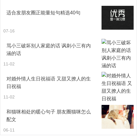
25、 弱夫也叫懦夫，撑不起家庭。唯唯诺诺，说而不做，
适合发朋友圈正能量短句精选40句
不敢担当事情，把女人推到前面，专听女人指挥。
07-16
26、 没有家庭的和谐，就没有社会的和谐，没有家庭的平
安，就没有整个社会的安宁有序，家和万事兴。
骂小三破坏别人家庭的话 讽刺小三有内
涵的话
27、 家需要有爱，有亲情的亲人，家需要那份特别的真情
11-02
实感，家和万事兴，两个相互牵挂的人就是家。
对婚外情人生日祝福语 又甜又撩人的生
28、 没有家和万事兴，家就充满暴力和冷战，同床异梦，
日祝福
貌合神离，家将不成为其家，而是成为一个争斗的战场。
11-02
29、 有和睦的家庭，就有幸福的家庭，有幸福的家庭就有
和猫咪相处的暖心句子 朋友圈猫咪怎么
配文
了亲情，有了家人的爱，家人就是筑起的一个温暖的鸟巢。
06-11