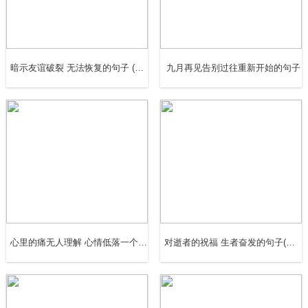
17、 家和万事兴，有爱就欢心，它就象握一把沙子，松松
地握着，它一点也不会漏，呵护的托着，才会长久，你握得
越紧，它漏的就越多。
暗示友谊破裂 无法恢复的句子 (25句)
九月再见告别过往重新开始的句子
18、 家是承载爱的地方，有爱才有家!家不仅仅是一幢房
子，也不只是摆着席梦思的房间……那些物质堆积起来的空
间，不是家的真正内涵。
19、 家，是一个温馨的字眼，是一个可以为我们消除疲
劳、让身心休息的地方。
20、 家是什么?家是一扇门，有了门就不再害怕坏人到我们
心里的痛无人理解 心情低落一个人默默承受的句子(精选79句)
对逝者的祝福 生者奋发的句子(精选33句)
家来;家是什么?家是一个温馨的港湾，旅途疲乏了，可以好
好休息，再起航。