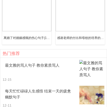
21、家庭和睦是健康的根源，无论是什么事情相信那一刻的
笑容都是灿烂的.无论我们在生活中遇到任何事情，都要记住
家和万事兴。
22、 漂泊在外，总爱思念故乡，人生故土难离，落叶归
离婚了对婚姻感慨的伤心句子(18句)
感谢老师的付出和母校的培养的经典句子(20句)
根，一想到家，心情便久久不能平静。
热门推荐
23、 温馨的家就是你和你家人在一起的情感的全部。拥有
它时，它平凡如柴米油盐酱醋茶;失去它时，掏心掏肝也找不
最文雅的骂人句子 教你素质骂人
回。
12-15
24、 温馨的家，有陪你一路走来的兄弟姐妹，有相濡以沫
每天忙忙碌碌人生感悟 结束一天的疲惫
的爱人，有活波可爱的孩子，家是人心里永远最柔软，最甜
幽默句子
蜜的地方。
12-11