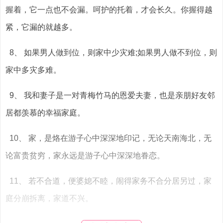
握着，它一点也不会漏。呵护的托着，才会长久。你握得越
紧，它漏的就越多。
8、 如果男人做到位，则家中少灾难;如果男人做不到位，则
家中多灾多难。
9、 我和妻子是一对青梅竹马的恩爱夫妻，也是亲朋好友邻
居都羡慕的幸福家庭。
10、 家，是烙在游子心中深深地印记，无论天南海北，无
论富贵贫穷，家永远是游子心中深深地眷恋。
11、 若不合道，便婆媳不睦，闹得家务不合分居另过，家
庭分崩拆离，家道不兴。