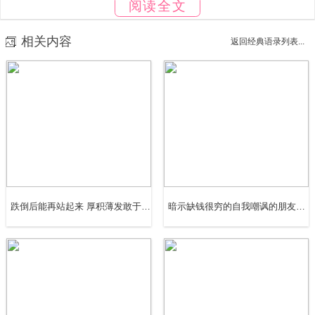
12、 家是爱的聚合体，试看天下之家，皆为爱而聚，无爱
阅读全文
而散，兄弟要齐心，姐妹要关心，儿女要孝心。
相关内容
返回经典语录列表...
13、 春风又绿江南岸，明月何时照我还?悠扬的萨克斯再度
想起时，我不禁自问：“何时回家?
14、 家是“一泓清泉”，滋润你我心房;家是“一盏明灯”，指引
你我方向;家是“一叶扁舟”，载你我乘风破浪。
15、 道德传家，十代以上;耕读传家，次之;诗书传家，又次
跌倒后能再站起来 厚积薄发敢于挑战的正能量的句子(精选45句)
暗示缺钱很穷的自我嘲讽的朋友圈句子(精选40句)
之;富贵传家，不过三代。
16、 温馨的家无需太大，有爱有温馨就好，无需多华丽，
老旧的桌椅，经久的茶具，简单就好。在这样的家里使我自
在从容，平和安宁。