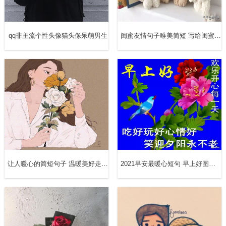
qq非主流个性头像猫头像呆萌男生
闺蜜友情句子唯美简短 写给闺蜜的话最暖心
16、猫死了九次才放弃 鱼在第八秒会忘记 我要经历多少次
才能习惯没有你
17、没有朋友，没事，我有猫。 没人爱我，没事，我有
猫。 没人陪我，没事，我有猫。 工作没了，没事，我有猫。
让人暖心的简短句子 温暖美好走心的句子
2021早安最暖心短句 早上好图片大全动态
18、你就像猫一样，我稍一靠近就会一下子跑远，一旦受伤
之后，却又会变得亲昵，好似共同承担那份伤痛一般，所以
如此惹人怜爱。