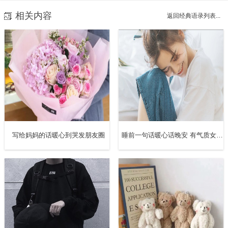
患失。
相关内容
返回经典语录列表...
10、镜中花，水中月，怀中猫，枕边书，盘中墨，意中人
11、愿陪你三世， 一世枕边书， 一世怀中猫， 一世意中
人。
12、你是深山的游客 边走边爱四海为家 生性多情 我是集市
里的养猫者 不看路人 不换爱人
写给妈妈的话暖心到哭发朋友圈
睡前一句话暖心话晚安 有气质女人晚安说说
13、爱一个人不要像狗，又热情又听话，要像猫。
14、别像猫一样遇到一点温暖便当成了家
15、愿我下一生转世为猫，只身一人孤独流浪。