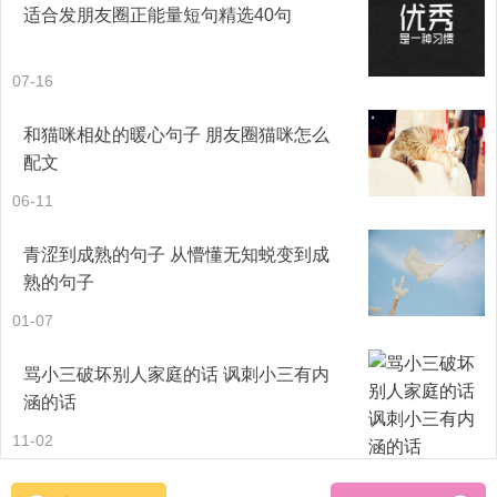
适合发朋友圈正能量短句精选40句
07-16
和猫咪相处的暖心句子 朋友圈猫咪怎么
配文
23、温柔的小猫也是会发疯呢，发疯的猫就是疯猫，疯猫可
06-11
是什么事情都能做出来得。
青涩到成熟的句子 从懵懂无知蜕变到成
24、我想成为你怀里的猫，可是你没有猫，我也不是猫。
熟的句子
01-07
25、猫敬我一尺，我敬猫一丈。
骂小三破坏别人家庭的话 讽刺小三有内
26、鱼爱上了岸上的猫，猫吃了跃出的鱼，河水却为此流干
涵的话
了水
11-02
27、我和我的猫都很想你，可我只有猫 没有你。 我和我的