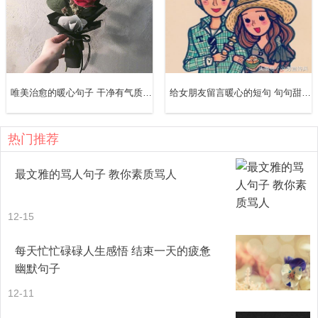
19、猫很孤独，万千宠爱她依然小心翼翼躲你很远。
20、睡眠恰似一只猫，只有当你不把它放在心上时，它才会
唯美治愈的暖心句子 干净有气质 说到心坎里
给女朋友留言暖心的短句 句句甜言蜜语
主动来到你的身边。
21、猫喜欢鱼. 猫以为鱼是不哭的,因为水中看不到它的眼泪.
热门推荐
猫总是欺负鱼. 鱼喜欢猫， 鱼以为猫是讨厌他，因为猫老是
最文雅的骂人句子 教你素质骂人
欺负他捉弄他。 鱼不敢说喜欢猫。
22、我要养一只猫，雨天逗猫，晴天遛猫。在每一个风轻云
12-15
淡的日子里，与猫为伴，与猫相知相惜。
每天忙忙碌碌人生感悟 结束一天的疲惫
幽默句子
12-11