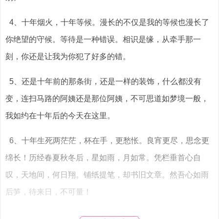
4、十年烟火，十年等候。漫长的不仅是我的等候也漫长了
你绝望的守候。等待是一种错误。相识是缘，从牵手那一
刻，你还是让我为你犯了好多的错。
5、还是十年前的那条街，还是一样的装饰，什么都没有
变，连扫马路的阿姨还是那位阿姨，不可思道如梦境一般，
我如约在十年后的今天在这里。
6、十年生死两茫茫，杯在手，更愁怅。良宵更尽，思念更
绵长！历经春夏秋冬后，星如雨，月如常。凭栏垂首心自
叹，天地间，何日翔。铺纸提笔，却书旧文章。然吾心如雨
后笋，待来日，不可量！
7、十年，我以为这是个漫长的承诺。八年前，总觉得十年