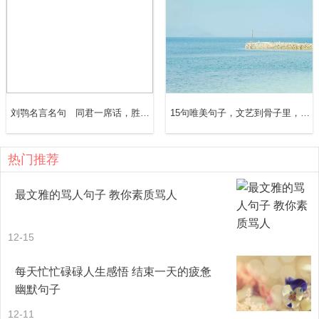
17、昔我十年前，与君始相识。
18、柱天动业须君了，借我茅斋看十年。
19、十年常远道，不忍别离声。
刘鹗名言名句 同君一席话，胜读十年书
15句唯美句子，文艺到骨子里，温柔了时光
20、十年心事十年灯，芭蕉叶上听秋声。
热门推荐
1.白瓷流光篆青花，遥忘经年思无邪
最文雅的骂人句子 教你素质骂人
2.不多不少，刚巧知道；不深不浅，恰是新知。
12-15
3.待我思念成海，必将水淹长白。
每天忙忙碌碌人生感悟 结束一天的疲惫
4.黑白交错十年承载一个诺枯骨未泯十年换一双别离
幽默句子
5.轮回很短，只有十年。
12-11