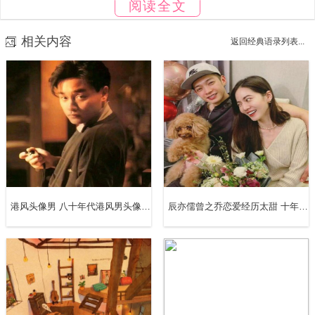
阅读全文
後的未来离我还很远，但现在……再二年就十年了！
相关内容
返回经典语录列表...
8、十年寒窗，十年苦干，再加上十足十的运气，才能有一
份事业，你别把事情看得太容易，大多数人只能有一份职
业，借之糊口，辛劳一生，有多少人敢说他的工作是事业？
9、十年修得同船渡，百年修得共枕眠。于茫茫人海中找到
他/她，分明是千年前的一段缘；无数个偶然堆积而成的必
港风头像男 八十年代港风男头像图片
辰亦儒曾之乔恋爱经历太甜 十年陪伴你是我最重要的人
然，怎能不是三生石上精心镌刻的结果呢？用真心呵护这份
缘吧。
10、十年前我们相识。十年了我们还和当年一样爱的对方。
十年后我们会更爱对方。直到白发。爱其实不需要说太多。