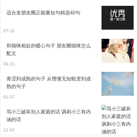
6.诗三百，一言以蔽之，思无邪;曲千奏，一朝以闻之，念起
适合发朋友圈正能量短句精选40句
灵
07-16
7.十年，张起灵忘了自己。十年，小三爷丢了天真。十年，
和猫咪相处的暖心句子 朋友圈猫咪怎么
解语臣焚了戏装。十年，齐黑瞎弃了阳光。原来，时间真的
配文
可以让他们面目全非。
06-11
8.十年的约定，待重塑身躯。灵魂湮灭，归墟。
青涩到成熟的句子 从懵懂无知蜕变到成
熟的句子
9.十年冷血，十年阴暗，却因你一面朱颜，见了阳光。
01-07
10.十年琴瑟，十年和鸣，却因你一袭凤衣，忘了曲谱。
骂小三破坏别人家庭的话 讽刺小三有内
涵的话
11.十年宣纸，十年丹青，却因你一次回眸，封了笔墨。
11-02