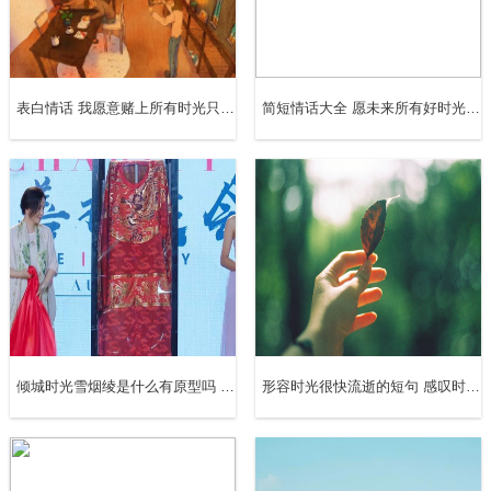
点点滴滴都在生活中。
11、十年一觉扬州梦，赢得青楼薄幸。
表白情话 我愿意赌上所有时光只爱你一人
简短情话大全 愿未来所有好时光都有你相伴
12、桃李春风一杯酒，江湖夜雨十年灯。
13、十年和十个小时，并没有区别。十年生死两茫茫，不思
量，自难忘。对于三十岁以后的人来说，十年八年不过是指
缝间的事，而对于年轻人而言，三年五年就可以是一生一
世。
14、十年磨一剑，霜刃未曾试。
倾城时光雪烟绫是什么有原型吗 雪烟绫降温是真的吗
形容时光很快流逝的短句 感叹时光飞逝的唯美句子
15、十年生死两茫茫。
16、酒隐安陆，蹉跎十年。