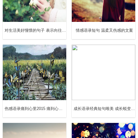
14、蜕变的过程是很痛苦的，但每一次的蜕变都会有成长的
惊喜。
对生活美好憧憬的句子 表示向往美好生活的语录
情感语录短句 温柔又伤感的文案
15、都说女孩要真正爱过才会长大，就像破茧而出的蝶，有
一种蜕变的美丽。
16、流年在指缝间划过，记忆在蜕变中沉浮，心在现实中逃
避，梦在暗夜里忧伤。
17、花开是一个过程。从种子到花开是蜕变。春天，我种下
种子。夏天，我和你一起盛开。
伤感语录痛到心里2015 痛到心碎的爱情伤感句子
成长语录经典短句唯美 成长蜕变的励志的句子
18、你看，其实长大是一个与蜕变近义的词。破茧的疼痛，
瞬间的新生。庆幸也憎恨。