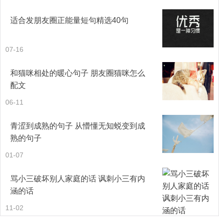
适合发朋友圈正能量短句精选40句
24、每一次选择都是人生的一种蜕变，向什么方向前进，一
切都握于自己手中！
07-16
25、我将青春的核心包裹在将要衰亡的躯壳中，等待它蜕变
和猫咪相处的暖心句子 朋友圈猫咪怎么
出来重新显露在爱人面前。
配文
06-11
26、所谓的青春就是一次蜕变。
青涩到成熟的句子 从懵懂无知蜕变到成
27、喜欢烟花瞬间绽放的美，喜欢蝴蝶从毛毛虫蜕变的美，
熟的句子
因为短暂所以美，绚丽最终会消失，就像我们慢慢失去的青
01-07
春。
骂小三破坏别人家庭的话 讽刺小三有内
28、时间的力量是伟大的，你付出了多少时间和精力去努
涵的话
力，你就能从中得到多少相应的蜕变能量。无论工作，还是
11-02