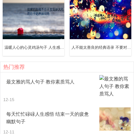
19、南柱赫，24岁生日快乐！你不断的在努力，使自己完
美的蜕变。无论你是模特，还是演员。我都会永远支持你。
不忘初心，开心幸福。一定会看见你的。
20、放弃是种进化，放弃是美的蜕变，放弃是质的更换，放
温暖人心的心灵鸡汤句子 人生感悟的心灵鸡汤经典语录
人不能太善良的经典语录 不要对人太好经典语录
弃是把喜欢的东西留在相册里.-----擎天柱-Charlie
热门推荐
21、玫瑰花的前世今生，鲜花变干花，每一次蜕变都能成为
一道风景，时间改变了一切。
最文雅的骂人句子 教你素质骂人
22、当年那个被劈腿影响了高考的姑娘，十年后，学业亮
12-15
眼，其中的蜕变和苦痛又怎能是他人能体会的。而那漫长而
每天忙忙碌碌人生感悟 结束一天的疲惫
苦痛的过程又是如此亮丽动人
幽默句子
23、成长是一种蜕变，失去了旧的，必然因为又来新的。
12-11