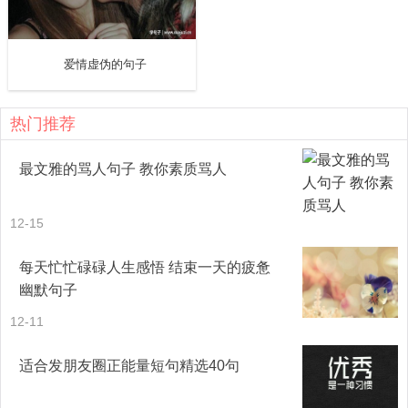
23、现在什么都在涨价，越来越贵，就您还一直停留在贱价
阶段。。
爱情虚伪的句子
24、别拿你那虚伪的好意，掩饰你丑陋的内心
热门推荐
25、我以为这样，人就不虚伪了，让我没想到的是，面具下
最文雅的骂人句子 教你素质骂人
竟又隐藏着另一张面具。
26、习惯用那虚伪的笑，去掩盖内心的悲伤。
12-15
27、不是每个人都是酒后吐真言的，有人喝醉了说的是虚
每天忙忙碌碌人生感悟 结束一天的疲惫
幽默句子
伪！
12-11
28、闭上你犯贱的嘴，撇开你虚伪的眼睛，带着你假假的
适合发朋友圈正能量短句精选40句
爱，离开我的视线。