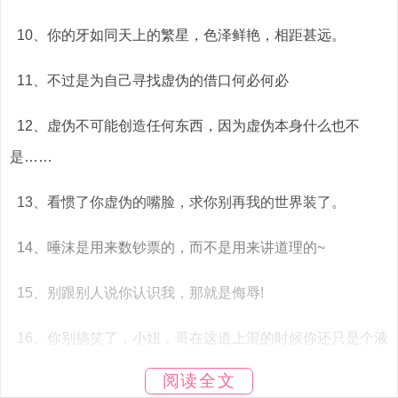
10、你的牙如同天上的繁星，色泽鲜艳，相距甚远。
11、不过是为自己寻找虚伪的借口何必何必
12、虚伪不可能创造任何东西，因为虚伪本身什么也不
是……
13、看惯了你虚伪的嘴脸，求你别再我的世界装了。
14、唾沫是用来数钞票的，而不是用来讲道理的~
15、别跟别人说你认识我，那就是侮辱!
16、你别搞笑了，小妞，哥在这道上混的时候你还只是个液
体。
阅读全文