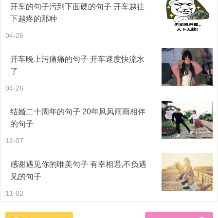
34.最美的不是下雨天，是曾经和你躲过的屋檐。
开车的句子污到下面硬的句子 开车越往
下越疼的那种
35.最美莫过于未来有一天，睡前吻你，半夜抱你，醒来有
04-26
你。
开车晚上污痛痛的句子 开车速度快流水
共3页
【2】
【3】
了
04-26
结婚二十周年的句子 20年风风雨雨相伴
的句子
12-07
感谢遇见你的唯美句子 有幸相遇,不负遇
见的句子
11-02