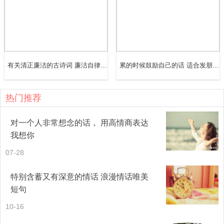
27.这辈子就跟我在一起吧，不行的话我再等等，还不行的
话我再想想别的办法。
28.只要你一直在我身边，其他东西不再重要。
有关清正廉洁的古诗词 廉洁自律经典语录
累的时候鼓励自己的话 适合发朋友圈正能量短句
29.只有和你在一起的时候，才不会去羡慕别人。
热门推荐
30.只有你知我的情绪，也只有你能带给我情绪。
对一个人非常想念的话， 用高情商表达
31.只有自己跟自己过得太久了人才会渴望爱情，也才有资
我想你
格获得爱情。
07-28
32.纵然世间任我挑，我选择仍是你。
特别含蓄又有深意的情话 浪漫情话唯美
短句
33.最悲伤的事莫过于在痛苦中回忆起往昔的快乐。
10-16