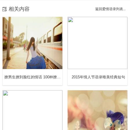
相关内容
13.你是我坚强的理由，也是我不放弃的借口。
返回爱情语录列表...
14.如果时间可以重来，我希望可以早点遇见你，早点和你
在一起。
15.我希望有一天我可以不用每天对着手机说晚安你就在我
身旁。
16.我想你一定很忙，所以你只看前三个字就好。
撩男生撩到脸红的情话 100种撩男朋友的句子
2015年情人节语录唯美经典短句
17.我想送你一张心电图，因为那是我想你的痕迹。
18.我真的很花心，喜欢每一天的你和每一个的你。
19.我只是喜欢你，我没有恶意。