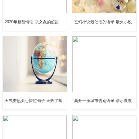
20.一见钟情，不是看了一眼就喜欢上了你。而是在看了一
眼之后，就再也没有忘记过你。
2020年超甜情话 哄女友的超甜情话留言
玄幻小说最催泪的语录 最火小说语录摘抄经典
21.一直忘了告诉你，我有多幸运，遇见的是你。想有一天
挽着你的手，去敬各位来宾的酒。
22.有人说爱情不需要面子，喜欢就追，分开就挽回，但这
句话只适用于相爱的两个人。
23.与你相见，是我最美的相遇。
24.愿你迷路一生，还是走到我身旁。
天气变热关心简短句子 天热了幽默关心的话
离开一座城市告别语录 暗示默默离开的句子
25.再累，再苦，再疼，也只是为了你能喜欢我而已。
26.在有生的瞬间能遇到你，竟花光所有运气。