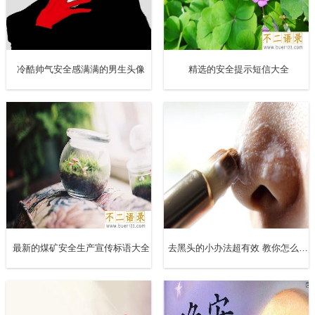
的树立、看管、保护；
经理办公室负责活动月组织，资料整理，协助安全环保部做
好安全生产月活动；
冷酷帅气安全感满满的男生头像
精选的安全提示短信大全
安全环保部是安全生产月活动的具体开展、组织、监管和执
行部门，在活动时间内可以根据活动需要调配所有部门、作
业班组、人员、机械设备；
财务部负责安全专项资金的使用专款专用和到位。
3、时间安排
最新的煤矿安全生产宣传标语大全
去黑头的小办法超有效 教你怎么去黑头干净又安全
20xx年6月1日—6月10日为动员阶段；
6月1日—6月30日活动的.执行过程；