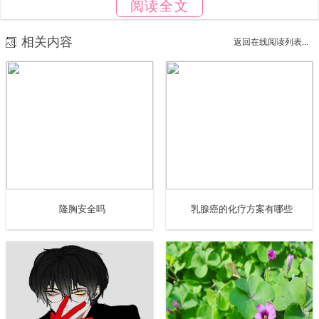
阅读全文
成员：
相关内容
返回在线阅读列表...
车辆：五十铃一辆猎豹一辆捷达一辆
2、职责分工
安全生产月领导小组负责20xx年度安全生产月活动的制定、
监管和考评；
活动小组办公室负责安全生产月各项活动的具体开展工作和
隆胸安全吗
乳腺癌的化疗方案有哪些
各项措施的监督落实，检查、督促整改；
工程部负责现场各工点活动月具体措施落实到位；
作业班组是活动措施的具体执行人，负责活动宣传标语标牌