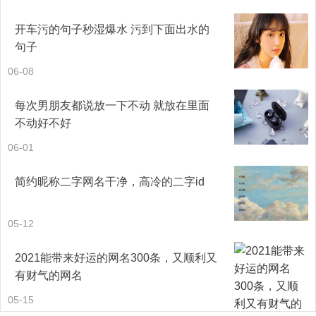
安全操作教育，针对各作业组进行安全交底。
开车污的句子秒湿爆水 污到下面出水的
句子
结合本次安全知识竞赛活动，组织全体人员进行一次安全知
06-08
识的灌输，帮助工友进行安全知识的增长。
每次男朋友都说放一下不动 就放在里面
建立健全各种资料，严格按照贯标要求进行工作资料整理、
不动好不好
成册、归档备查。
06-01
3、各作业区、面、点的安全生产措施
简约昵称二字网名干净，高冷的二字id
现场安全措施直接影响安全工作，本着谁主管谁负责共同做
05-12
好安全的目标，现对现场进行统一要求如下：
2021能带来好运的网名300条，又顺利又
现场规范，土堆成线、成型，覆盖，材料堆放整齐，驻点布
有财气的网名
置科学合理，环保卫生，配电箱设立合理规范，线路整齐有
05-15