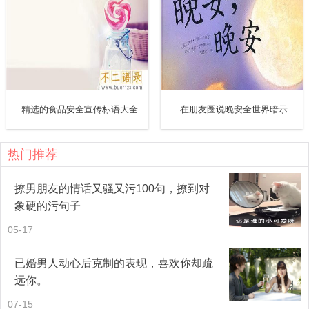
6月1日—6月15日为学习教育阶段
6月25日—6月30日为活动总结阶段。
四、活动方案
精选的食品安全宣传标语大全
在朋友圈说晚安全世界暗示
1、动员阶段
热门推荐
项目组织全体管理人员召开会议，传达业主关于活动月的要
求和内容，宣布阜新高速公路FX—03标标活动方案，并布置
撩男朋友的情话又骚又污100句，撩到对
象硬的污句子
工作开展；谁主管谁负责传达活动内容和措施到作业班组和
05-17
工点。具体由经理公室组织、监管传达。
已婚男人动心后克制的表现，喜欢你却疏
2、全员学习、教育
远你。
安全环保部负责向全体人员培训安全常识、对特殊工种进行
07-15