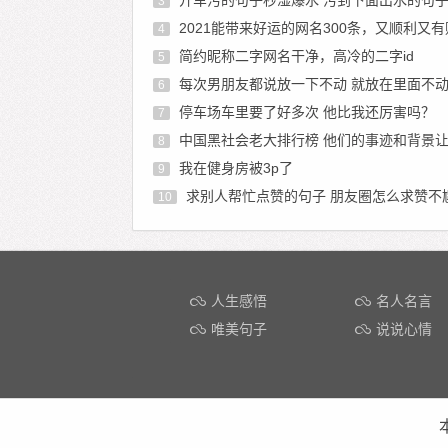
3
2021能带来好运的网名300条，又顺利又有财气
4
简约昵称二字网名干净，高冷的二字id
5
每次男朋友都说放一下不动 就放在里面不动好
6
停车场车里要了好多次 他比我还厉害吗？
7
中国黑社会老大排行榜 他们的事迹和背景让人
8
我在健身房被3p了
9
求别人帮忙点赞的句子 朋友圈怎么求赞不
10
人生感悟
名人名言
唯美句子
说说心情