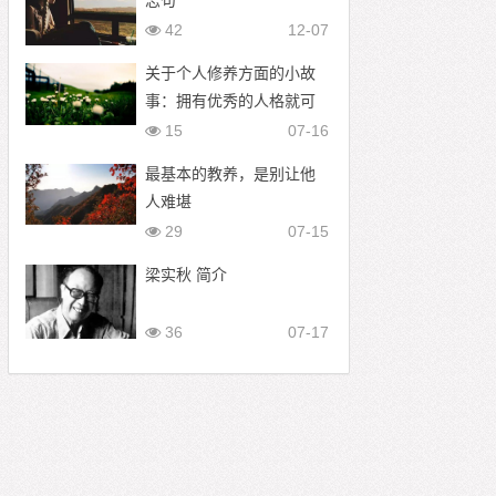
志句
42
12-07
关于个人修养方面的小故
事：拥有优秀的人格就可
以创造一切
15
07-16
最基本的教养，是别让他
人难堪
29
07-15
梁实秋 简介
36
07-17