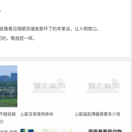
。
你就像看见隔壁苏珊家那坏了的苹果派，让人倒胃口。
叨的，像放屁一样。
不粗俗越
心脏支架使用寿命
心脏装起博器需要多少钱
句）