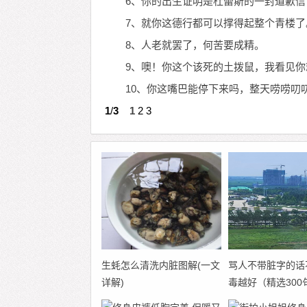
6、你的出生证明是杜蕾斯的一封道歉信
7、就你这德行都可以撑得起整个青楼了
8、人老就罢了，何苦要成精。
9、噢！你这个该死的土拨鼠，我看见
10、你这嘴巴能停下来吗，整天唠唠叨
1
/
3
1
2
3
生蚝怎么清洗内脏图解(一文
骂人不带脏字的话
详解)
毒越好（精选300