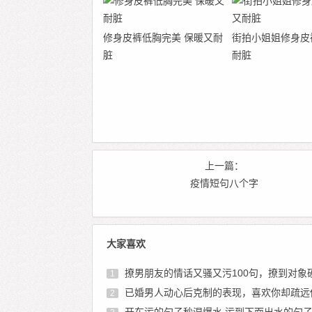
修身皮裤低胸完美​​​​ 保暖又耐
街拍小姐姐​​修身皮
脏
耐脏
上一篇：
疫情短句八个字
大家喜欢
撩男朋友的情话又骚又污100句，撩到对象硬的污
1
已婚男人动心后克制的表现，喜欢你却疏远
2
开车污的句子秒湿爆水 污到下面出水的句