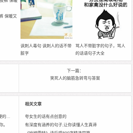
裤 保暖又
讽刺人毒句 讽刺人的话不带
骂人不带脏字的句子，骂人
脏字
的话语句子大全
下一篇：
笑死人的脑筋急转弯与答案
相关文章
句子
夸女生的话有点创意的
你。
有深度有涵养的句子,让你读懂人生真谛
子
《哈姆雷特》读后感800字精选四篇