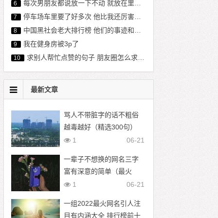
每次男朋友都说放一下不动 就放在里面不动好不好
6
停车场车里要了好多次 他比我还厉害吗？
7
中国黑社会老大排行榜 他们的事迹和背景让人震惊
8
我在健身房被3p了
9
求别人帮忙点赞的句子 朋友圈怎么求赞不尴尬
10
最新文章
骂人不带脏字的话不粗俗
越毒越好（精选300句）
1
06-21
一辈子不想换的网名三字
富有深意的简单（最火
1000个）
1
06-21
一组2022最火网名引人注
目有内涵大全 排行榜前十