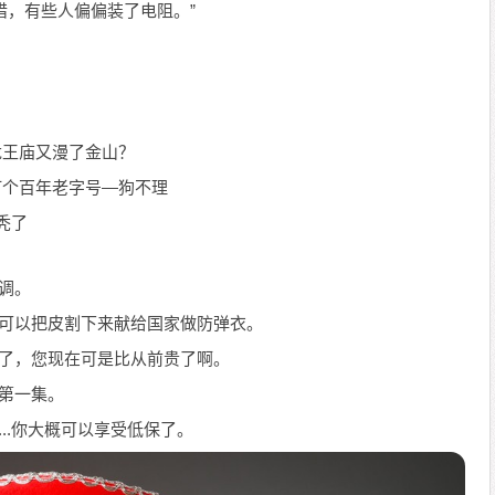
惜，有些人偏偏装了电阻。”
龙王庙又漫了金山？
打个百年老字号—狗不理
秃了
调。
还可以把皮割下来献给国家做防弹衣。
价了，您现在可是比从前贵了啊。
第一集。
..你大概可以享受低保了。