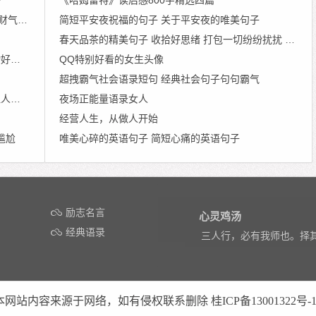
的网名
简短平安夜祝福的句子 关于平安夜的唯美句子
春天品茶的精美句子 收拾好思绪 打包一切纷纷扰扰 将过往的一切浸润在茶里
不好
QQ特别好看的女生头像
超拽霸气社会语录短句 经典社会句子句句霸气
震惊
夜场正能量语录女人
经营人生，从做人开始
尴尬
唯美心碎的英语句子 简短心痛的英语句子
励志名言
心灵鸡汤
经典语录
三人行，必有我师也。择
本网站内容来源于网络，如有侵权联系删除
桂ICP备13001322号-1