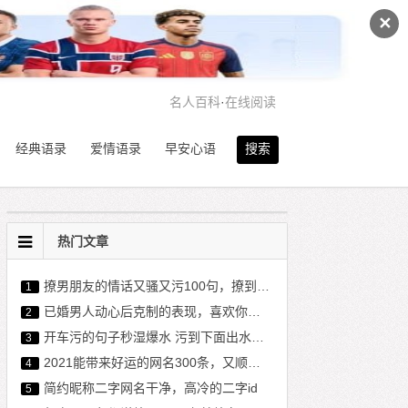
✕
名人百科
·
在线阅读
经典语录
爱情语录
早安心语
搜索
热门文章
撩男朋友的情话又骚又污100句，撩到对象硬的污句子
1
已婚男人动心后克制的表现，喜欢你却疏远你。
2
开车污的句子秒湿爆水 污到下面出水的句子
3
2021能带来好运的网名300条，又顺利又有财气的网名
4
简约昵称二字网名干净，高冷的二字id
5