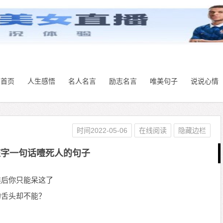
首页
人生感悟
名人名言
励志名言
唯美句子
说说心情
时间2022-05-06
在线阅读
隐藏边栏
脏字一句话噎死人的句子
类后你只能呆这了
的舌头却不能？