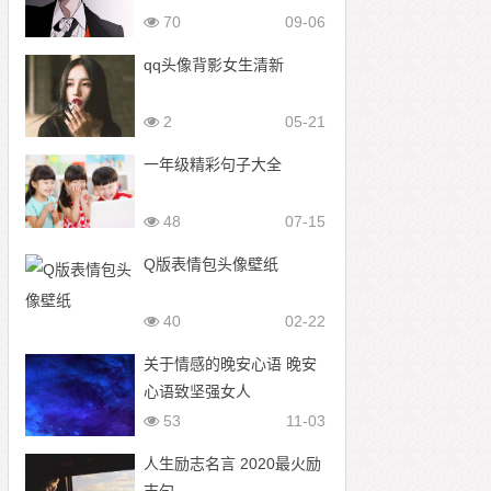
70
09-06
qq头像背影女生清新
2
05-21
一年级精彩句子大全
48
07-15
Q版表情包头像壁纸​​​​
40
02-22
关于情感的晚安心语 晚安
心语致坚强女人
53
11-03
人生励志名言 2020最火励