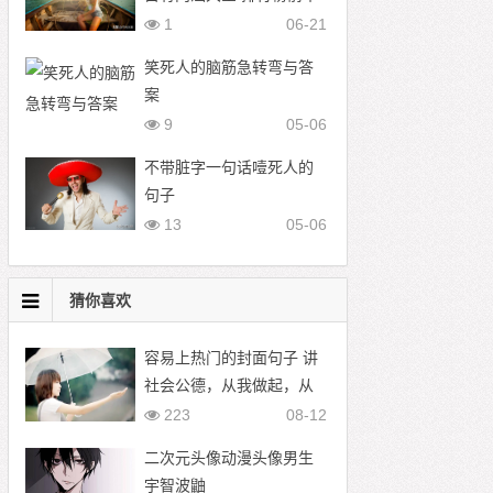
名网名
1
06-21
笑死人的脑筋急转弯与答
案
9
05-06
不带脏字一句话噎死人的
句子
13
05-06
猜你喜欢
容易上热门的封面句子 讲
社会公德，从我做起，从
身边事做起
223
08-12
二次元头像动漫头像男生
宇智波鼬