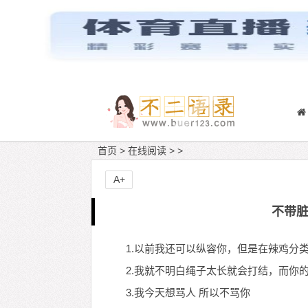
首页
>
在线阅读
> >
A+
不带
1.以前我还可以纵容你，但是在辣鸡分
2.我就不明白绳子太长就会打结，而你
3.我今天想骂人 所以不骂你