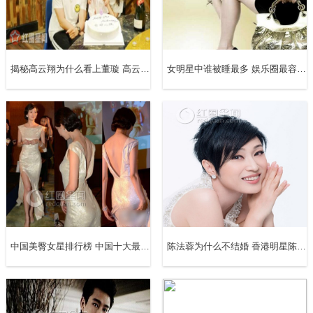
揭秘高云翔为什么看上董璇 高云翔董璇6周年堪称娱乐圈模范夫妻
女明星中谁被睡最多 娱乐圈最容易睡的女星
林宥嘉张杰
毕竟林宥嘉的音乐才华一直都是大家熟悉的，很多耳熟能详
的歌曲，因此当大家看到张杰和林宥嘉合照的时候，都在猜
想难道两个人要合作了，还是说林宥嘉向张杰请教做爸爸的
中国美臀女星排行榜 中国十大最翘臀明星
陈法蓉为什么不结婚 香港明星陈法蓉现状揭秘
经验呢!我们知道林宥嘉和丁文琪结婚后就公布了怀孕的消
息，因此大家被这对恩爱的情侣给打败了!希望两位奶爸都可
以有更好的作品!