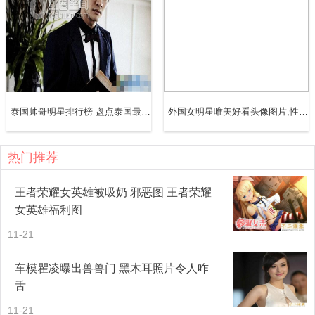
共3页
【2】
【3】
泰国帅哥明星排行榜 盘点泰国最红的男明星
外国女明星唯美好看头像图片,性感的照片
热门推荐
王者荣耀女英雄被吸奶 邪恶图 王者荣耀
女英雄福利图
11-21
车模瞿凌曝出兽兽门 黑木耳照片令人咋
舌
11-21