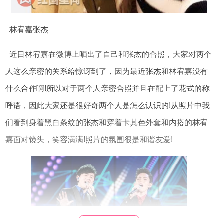
林宥嘉张杰
近日林宥嘉在微博上晒出了自己和张杰的合照，大家对两个
人这么亲密的关系给惊讶到了，因为最近张杰和林宥嘉没有
什么合作啊!所以对于两个人亲密合照并且在配上了花式的称
呼语，因此大家还是很好奇两个人是怎么认识的!从照片中我
们看到身着黑白条纹的张杰和穿着卡其色外套和内搭的林宥
嘉面对镜头，笑容满满!照片的氛围很是和谐友爱!