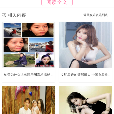
阅读全文
相关内容
返回娱乐资讯列表...
林宥嘉张杰
其实铁粉都知道张杰和林宥嘉在2013年的春晚上一起合作
了《给我你的爱》，让大家对两位有才华的小哥哥很是佩服!
其实在更早的2008年的时候，张杰和林宥嘉就在《快乐大本
营》的舞台上合作过，从那时候两个人就惺惺相惜，因为对
柏雪为什么退出娱乐圈真相揭秘 柏雪失踪案是怎么回事
女明星谁的臀部最大 中国女星比基尼最好看的是谁
音乐的共鸣，让两个人很是喜欢和彼此聊天!尽管现在见面的
机会少了很多，但是每次见面都是有很多的话题要聊，所以
两个人兄弟情义很令人感动!