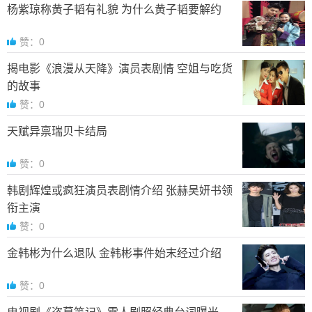
杨紫琼称黄子韬有礼貌 为什么黄子韬要解约
赞：0
揭电影《浪漫从天降》演员表剧情 空姐与吃货
的故事
赞：0
天赋异禀瑞贝卡结局
赞：0
韩剧辉煌或疯狂演员表剧情介绍 张赫吴妍书领
衔主演
赞：0
金韩彬为什么退队 金韩彬事件始末经过介绍
赞：0