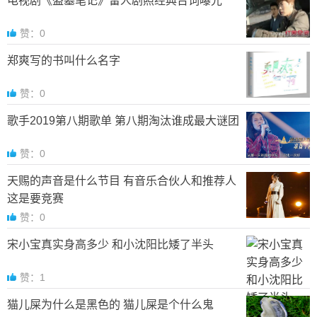
电视剧《盗墓笔记》雷人剧照经典台词曝光
赞：0
郑爽写的书叫什么名字
赞：0
歌手2019第八期歌单 第八期淘汰谁成最大谜团
赞：0
天赐的声音是什么节目 有音乐合伙人和推荐人
这是要竞赛
赞：0
宋小宝真实身高多少 和小沈阳比矮了半头
赞：1
猫儿屎为什么是黑色的 猫儿屎是个什么鬼