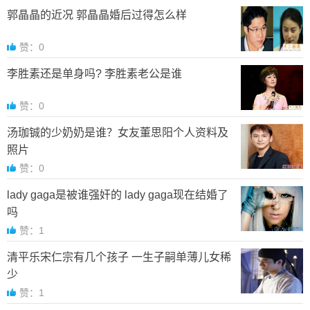
郭晶晶的近况 郭晶晶婚后过得怎么样
赞：0
李胜素还是单身吗? 李胜素老公是谁
赞：0
汤珈铖的少奶奶是谁？女友董思阳个人资料及
照片
赞：0
lady gaga是被谁强奸的 lady gaga现在结婚了
吗
赞：1
清平乐宋仁宗有几个孩子 一生子嗣单薄儿女稀
少
赞：1