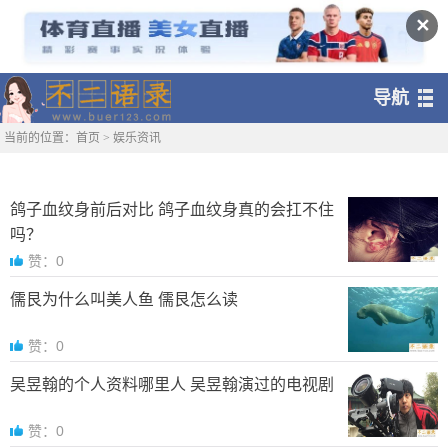
✕
导航
当前的位置：
首页
>
娱乐资讯
鸽子血纹身前后对比 鸽子血纹身真的会扛不住
吗？
赞：0
儒艮为什么叫美人鱼 儒艮怎么读
赞：0
吴昱翰的个人资料哪里人 吴昱翰演过的电视剧
赞：0