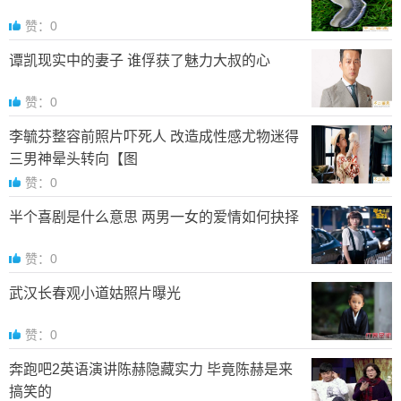
赞：0
谭凯现实中的妻子 谁俘获了魅力大叔的心
赞：0
李毓芬整容前照片吓死人 改造成性感尤物迷得
三男神晕头转向【图
赞：0
半个喜剧是什么意思 两男一女的爱情如何抉择
赞：0
武汉长春观小道姑照片曝光
赞：0
奔跑吧2英语演讲陈赫隐藏实力 毕竟陈赫是来
搞笑的