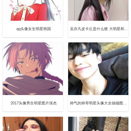
鹿晗
其实鹿晗工作室早就已经成立了，但是因为一些原因一直不
能独立运运营，现在鹿晗解约，那么就可以安心的为自己的
qq头像女生明星韩国
吴亦凡皮卡丘是什么梗 大明星和小迷妹的爱情令人着迷
工作室服务了，所有的收入也将全部回归自己的钱包，而且
做什么自己也可以决定，实现真正的自由。鹿晗在去年的时
候饰演了一部《择天记》就没有了新的作品，我们还是希望
解约之后的鹿晗能够给我们带来更多的作品吧。
共3页
【2】
【3】
2017头像男生明星图片张杰
帅气的帅哥明星头像大全抽烟图男生头像带字