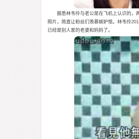
据悉林韦伶与老公是在飞机上认识的，
照片，简直让粉丝们羡慕嫉妒恨。林韦伶20
已经是别人家的老婆和妈妈了。