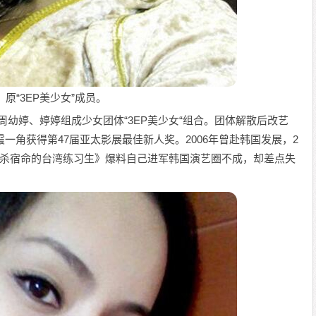
原“3EP美少女”成员。
曾与周幼婷、婷婷组成少女团体“3EP美少女“组合。团体解散后改艺
霞一角获得第47届亚太影展最佳新人奖。2006年曾赴韩国发展，2
自杀宿命的台湾练习生》爆料自己进军韩国演艺圈不成，却差点失