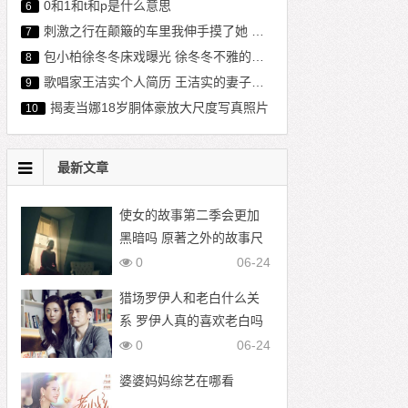
0和1和t和p是什么意思
6
刺激之行在颠簸的车里我伸手摸了她 在车上做
7
包小柏徐冬冬床戏曝光 徐冬冬不雅的图片
8
歌唱家王洁实个人简历 王洁实的妻子是谁
9
揭麦当娜18岁胴体豪放大尺度写真照片
10
最新文章
使女的故事第二季会更加
黑暗吗 原著之外的故事尺
度更大
0
06-24
猎场罗伊人和老白什么关
系 罗伊人真的喜欢老白吗
0
06-24
婆婆妈妈综艺在哪看