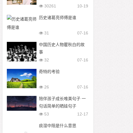
好
30261
10-19
历史诸葛亮师傅是谁
31
07-16
中国历史人物瞿秋白的故
事
32
07-16
奇特的考验
26
07-16
陪伴孩子成长唯美句子 一
句话简单的晒娃句子
53
12-17
痰湿中阻是什么意思