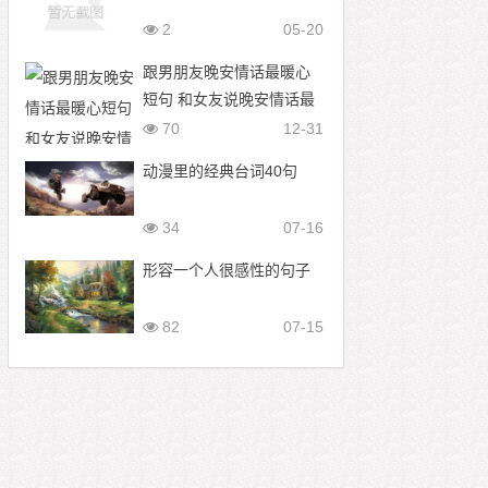
2
05-20
跟男朋友晚安情话最暖心
短句 和女友说晚安情话最
暖心短句
70
12-31
动漫里的经典台词40句
34
07-16
形容一个人很感性的句子
82
07-15