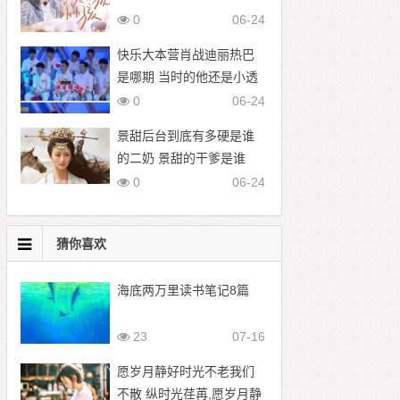
0
06-24
快乐大本营肖战迪丽热巴
是哪期 当时的他还是小透
明
0
06-24
景甜后台到底有多硬是谁
的二奶 景甜的干爹是谁
0
06-24
猜你喜欢
海底两万里读书笔记8篇
23
07-16
愿岁月静好时光不老我们
不散 纵时光荏苒,愿岁月静