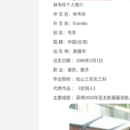
林韦伶个人简介
中 文 名：林韦伶
外 文 名：Estrella
别 名：韦苓
国 籍：中国(台湾)
出 生 地：高雄市
出生日期 ：1980年2月1日
职 业：演员，歌手
毕业院校 ：松山工农化工科
代表作品 ：《挖洞人》
主要成就 ：获得2002年亚太影展最佳新