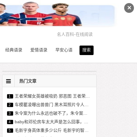
✕
名人百科
·
在线阅读
经典语录
爱情语录
早安心语
搜索
热门文章
王者荣耀女英雄被吸奶 邪恶图 王者荣耀女英雄福利图
1
车模瞿凌曝出兽兽门 黑木耳照片令人咋舌
2
朱令案为什么永远也破不了，朱令案同宿舍的人现状
3
baby和邓伦房车太大声是怎么回事，遭捏造房车事件和现场照
4
毛新宇身高体重多少公斤 毛新宇的智商高不高真相
5