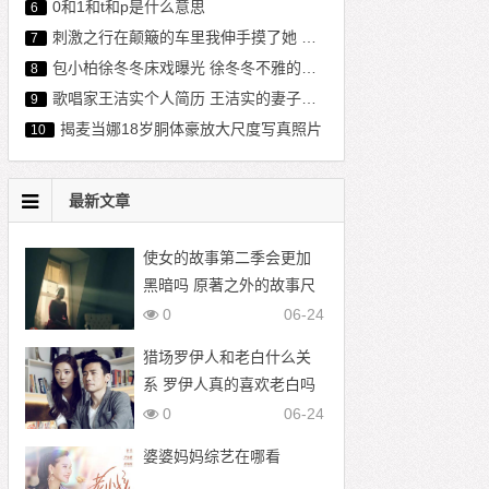
0和1和t和p是什么意思
6
刺激之行在颠簸的车里我伸手摸了她 在车上做
7
包小柏徐冬冬床戏曝光 徐冬冬不雅的图片
8
歌唱家王洁实个人简历 王洁实的妻子是谁
9
揭麦当娜18岁胴体豪放大尺度写真照片
10
最新文章
使女的故事第二季会更加
黑暗吗 原著之外的故事尺
度更大
0
06-24
猎场罗伊人和老白什么关
系 罗伊人真的喜欢老白吗
0
06-24
婆婆妈妈综艺在哪看