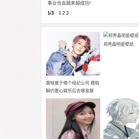
事业也会越来越成功!
1
/
3
1
2
3
郑秀晶明星壁纸​​​​
鹿晗属于哪个经纪公司 鹿晗
解约壹心娱乐后去哪发展