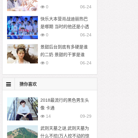
0
06-24
快乐大本营肖战迪丽热巴
是哪期 当时的他还是小透
明
0
06-24
景甜后台到底有多硬是谁
的二奶 景甜的干爹是谁
0
06-24
猜你喜欢
2018最流行的黑色男生头
像 卡通
14
09-29
武则天墓之谜,武则天墓为
什么不挖(万人挖不动的惊