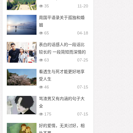
天秘密)
35
11-20
周国平语录关于孤独和婚
姻
65
04-18
表白的话感人的一段话比
较长的 一段简短而深情的
告白打动人心
63
07-25
看透生与死才能更好地享
受人生
46
07-15
骂渣男又有内涵的句子大
全
175
07-15
好的爱情，无关讨好，相