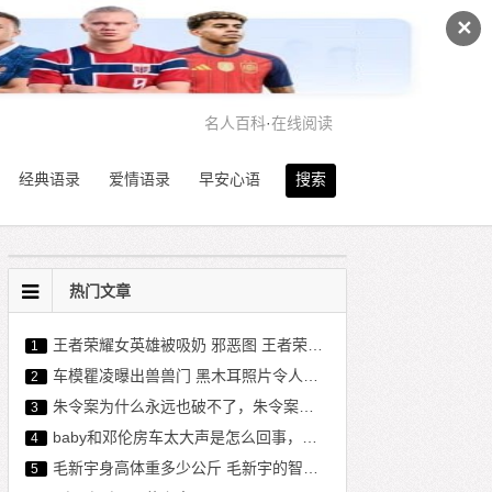
✕
名人百科
·
在线阅读
经典语录
爱情语录
早安心语
搜索
热门文章
王者荣耀女英雄被吸奶 邪恶图 王者荣耀女英雄福利图
1
车模瞿凌曝出兽兽门 黑木耳照片令人咋舌
2
朱令案为什么永远也破不了，朱令案同宿舍的人现状
3
baby和邓伦房车太大声是怎么回事，遭捏造房车事件和现场照
4
毛新宇身高体重多少公斤 毛新宇的智商高不高真相
5