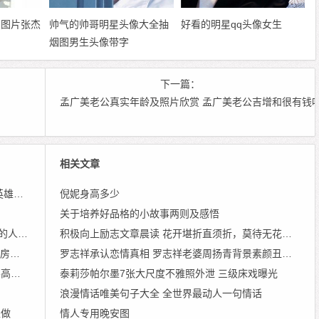
星图片张杰
帅气的帅哥明星头像大全抽
好看的明星qq头像女生
烟图男生头像带字
下一篇：
孟广美老公真实年龄及照片欣赏 孟广美老公吉增和很有钱
相关文章
利图
倪妮身高多少
关于培养好品格的小故事两则及感悟
现状
积极向上励志文章晨读 花开堪折直须折，莫待无花空折枝
场照
罗志祥承认恋情真相 罗志祥老婆周扬青背景素颜丑照遭扒
真相
泰莉莎帕尔墨7张大尺度不雅照外泄 三级床戏曝光
浪漫情话唯美句子大全 全世界最动人一句情话
上做
情人专用晚安图