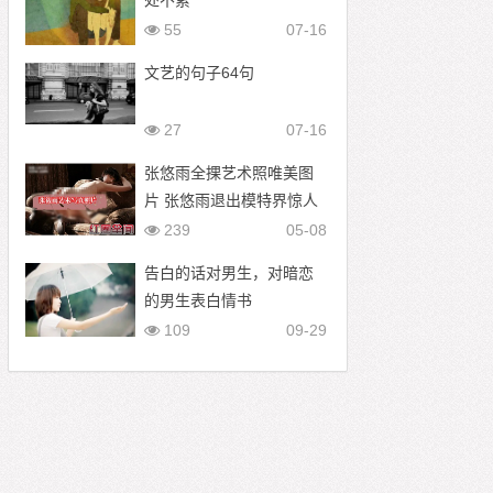
处不累
55
07-16
文艺的句子64句
27
07-16
张悠雨全捰艺术照唯美图
片 张悠雨退出模特界惊人
内幕
239
05-08
告白的话对男生，对暗恋
的男生表白情书
109
09-29