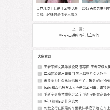
吴亦凡皮卡丘是什么梗 大明
2017头像男生明
星和小迷妹的爱情令人着迷
上一篇：
tfboys出道时间和成立时间
大家喜欢
王者荣耀女英雄被吸奶 邪恶图 王者荣耀女英雄福
1
车模瞿凌曝出兽兽门 黑木耳照片令人咋舌
2
朱令案为什么永远也破不了，朱令案同宿舍的人
3
baby和邓伦房车太大声是怎么回事，遭捏造房车事件和现
4
毛新宇身高体重多少公斤 毛新宇的智商高不高
5
0和1和t和p是什么意思
6
刺激之行在颠簸的车里我伸手摸了她 在车
7