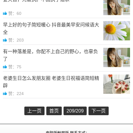
赞：60
早上好的句子简短暖心 抖音最美早安问候语大
全
赞：203
有一种落差是，你配不上自己的野心，也辜负
了
赞：75
老婆生日怎么发朋友圈 老婆生日祝福语简短精
辟
赞：224
上一页
首页
209
/209
下一页
电脑版
触屏版
联系方式：