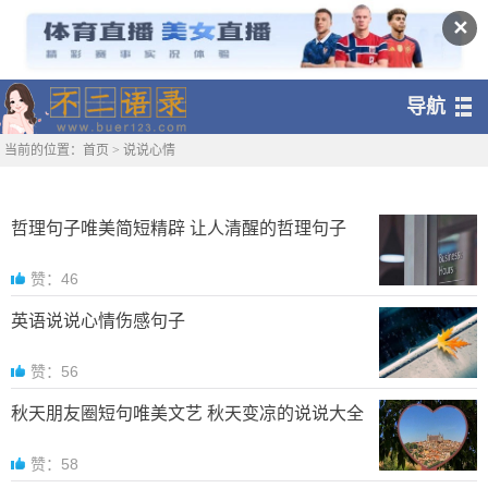
✕
导航
当前的位置：
首页
>
说说心情
哲理句子唯美简短精辟 让人清醒的哲理句子
赞：46
英语说说心情伤感句子
赞：56
秋天朋友圈短句唯美文艺 秋天变凉的说说大全
赞：58