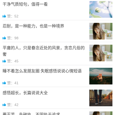
干净气质短句，值得一看
赞：52
忍耐，是一种能力，也是一种境界
赞：98
平庸的人，只是眷念近处的风景，贪恋凡俗的
奢
赞：45
睡不着怎么发朋友圈 失眠感悟说说心情短语
赞：41
感悟超长，长篇说说大全
赞：42
要灭苦，先破执。不固执于追求