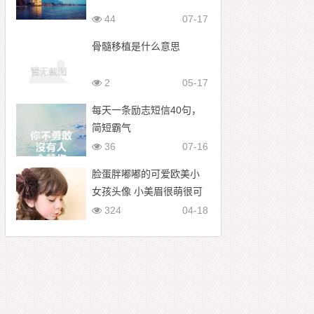
44
07-17
骨髓移植是什么意思
2
05-17
每天一条励志短信40句，
简短霸气
36
07-16
脸蛋胖嘟嘟的可爱欧美小
女孩头像 小美眉很萌很可
爱
324
04-18