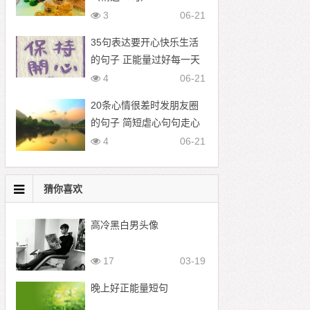
3
06-21
35句表达要开心快乐生活
的句子 正能量过好每一天
的文案
4
06-21
20条心情很差时发朋友圈
的句子 简短虐心句句走心
4
06-21
猜你喜欢
高冷黑白男头像
17
03-19
晚上好正能量短句