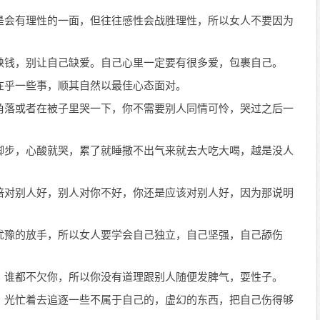
是会有理性的一面，但往往感性会战胜理性，所以女人不要因为
缺钱，别让自己缺爱。自己心里一定要有很多爱，包裹自己。
在乎一些事，顺其自然以最佳心态面对。
角落或者在被子里哭一下，你不需要别人同情可怜，哭过之后一
脚步，心酸就哭，累了就睡撒不出气来就去大吃大喝，越是没人
倍对别人好，别人对你不好，你还是应该对别人好，因为那说明
犹豫的放手，所以女人要学会自己独立，自己坚强，自己舔伤
，谁都不欠你，所以你没有道理跟别人随便发脾气，耍性子。
。光忙着去追逐一些不属于自己的，虚幻的东西，把自己伤得够