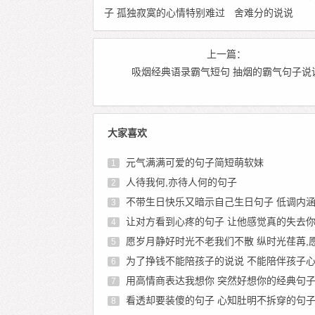
子 孤独寂寞的心情特别难过
舍难分的说说
的心情说说
上一篇：
吸烟经典语录霸气短句 抽烟的霸气句子说
大家喜欢
元气满满可爱的句子简短萌软妹
1
人待我何,亦待人何的句子
2
不带生日快乐又暗示自己生日句子 低调内涵暗示生日
3
让对方看到心疼的句子 让他感觉真的失去
4
愿岁月静好时光不老我们不散 纵时光荏苒,愿岁月
5
为了挣钱不能陪孩子的说说 不能陪伴孩子心酸句子 亏欠孩子的经典
6
用高情商表达我想你 突然好想你的经典句
7
看透却要装傻的句子 心知肚明不拆穿的句
8