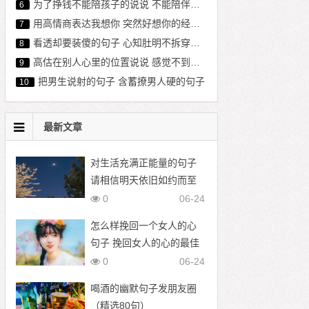
为了挣钱不能陪孩子的说说 不能陪伴孩子心酸句子 亏欠孩子的经典语句
6
用高情商表达我想你 突然好想你的经典句子
7
看透却要装傻的句子 心知肚明不拆穿的句子
8
高估在别人心里的位置说说 感觉不到对方的在乎我的句子
9
把男生说射的句子 含蓄撩男人硬的句子
10
最新文章
对生活充满正能量的句子
请相信明天依旧如约而至
0
06-24
怎么样挽回一个女人的心
句子 挽回女人的心的最佳
语录
0
06-24
喝酒的幽默句子发朋友圈
（精选80句）