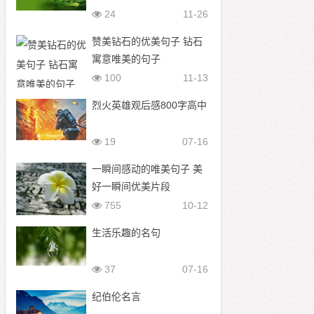
24
11-26
赞美钻石的优美句子 钻石
寓意唯美的句子
100
11-13
烈火英雄观后感800字高中
19
07-16
一瞬间感动的唯美句子 美
好一瞬间优美片段
755
10-12
生活乐趣的名句
37
07-16
纪伯伦名言