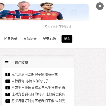
✕
名人百科
·
在线阅读
经典语录
爱情语录
早安心语
搜索
热门文章
元气满满可爱的句子简短萌软妹
1
人待我何,亦待人何的句子
2
不带生日快乐又暗示自己生日句子 低调内涵暗示生日说说
3
让对方看到心疼的句子 让他感觉真的失去你了
4
愿岁月静好时光不老我们不散 纵时光荏苒,愿岁月静好
5