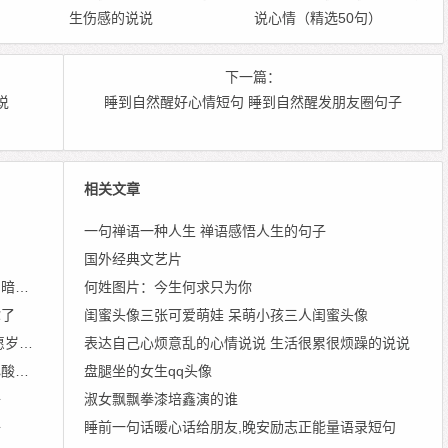
生伤感的说说
说心情（精选50句）
下一篇：
说
睡到自然醒好心情短句 睡到自然醒发朋友圈句子
相关文章
一句禅语一种人生 禅语感悟人生的句子
国外经典文艺片
说说
何姓图片：今生何求只为你
你了
闺蜜头像三张可爱萌娃 呆萌小孩三人闺蜜头像
静好
表达自己心烦意乱的心情说说 生活很累很烦躁的说说
语句
盘腿坐的女生qq头像
子
淑女飘飘拳漆培鑫演的谁
子
睡前一句话暖心话给朋友,晚安励志正能量语录短句