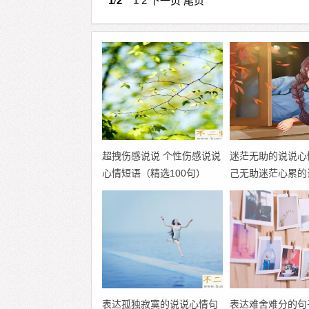
1
/
2
1
2
下一页
尾页
超拽伤感说说 个性伤感说说
迷茫无助的说说心
心情短语（精选100句）
己无助迷茫心累的
表达孤独寂寞的说说心情句
表达难舍难分的句