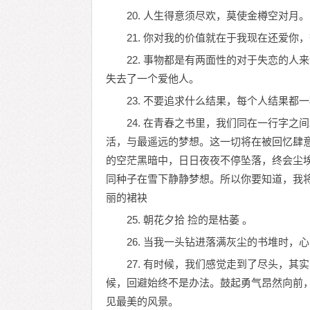
20. 人生得意须尽欢，莫使金樽空对月。
21. 你对我的价值就在于我现在还爱你
22. 事物都是有两面性的对于失恋的
失去了一个爱他人。
23. 不要追求什么结果，每个人结果都
24. 在青春之书里，我们同在一行字
活，与最遥远的梦想。这一切将在被回忆肆
的空茫黑暗中，日日夜夜不停坠落，终会尘
同种子在雪下静静梦想。所以你要知道，我
丽的裙袂
25. 朝花夕拾 捡的是枯萎 。
26. 当我一头钻进落满灰尘的书堆时，
27. 有时候，我们感觉走到了尽头，
候，回避始终不是办法。鼓起勇气昂然向前
见最美的风景。