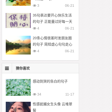
3
06-21
35句表达要开心快乐生活
的句子 正能量过好每一天
的文案
4
06-21
20条心情很差时发朋友圈
的句子 简短虐心句句走心
4
06-21
猜你喜欢
感动到哭的告白的句子
34
11-17
性感妩媚女生头像 云堆翠
髻