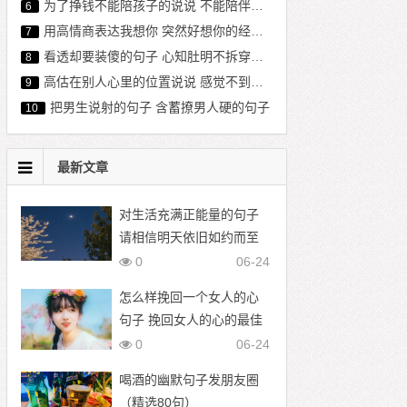
为了挣钱不能陪孩子的说说 不能陪伴孩子心酸句子 亏欠孩子的经典语句
6
用高情商表达我想你 突然好想你的经典句子
7
看透却要装傻的句子 心知肚明不拆穿的句子
8
高估在别人心里的位置说说 感觉不到对方的在乎我的句子
9
把男生说射的句子 含蓄撩男人硬的句子
10
最新文章
对生活充满正能量的句子
请相信明天依旧如约而至
0
06-24
怎么样挽回一个女人的心
句子 挽回女人的心的最佳
语录
0
06-24
喝酒的幽默句子发朋友圈
（精选80句）