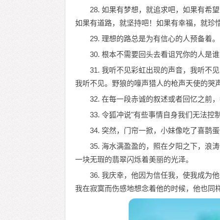
28. 如果有梦想，就追求吧，如果有
如果有道路，就坚持吧！如果有幸福，就珍
29. 理想的路总是为有信心的人预备着。
30. 根本不需要回头去看诅咒你的人
31. 我听不见彩虹出现的声音，我听
我听不见。野狼的嚎声猎人的枪声天使的哭
32. 在每一段赤诚的叙述或者回忆之前
33. 令狐冲说"有些事情自身我们无法
34. 突然，门帘一掀，小妹像吃了喜
35. 海水满盈盈的，照在夕阳之下，
一块无瑕的翡翠闪烁着美丽的光泽。
36. 我庆幸，他因为信任我，使我成
我在寂寞而伤感地想念着他的时候，他也同