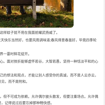
蛙，这样蚊子就不用在我面前耀武扬威了。
;天天快乐当然好，也要风雨调味道;春风得意春虽好，毕竟四季轮
世界一霎时鲜花绽开。
事顺心。面对挫折能够虚怀若谷，大智若愚，坚持一种恬淡平和的心
有自己的想法和观点，才能让别人感受你的真诚，而不是人云亦云，
意见，而不是附和。
皂剧，但不可成为依赖。允许偶尔披头散发，但要注重场合。允许偶
时，记得说过后要忘掉那种畅快感。