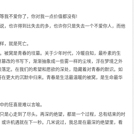
，等我不爱你了，你对我一点价值都没有!
人来说，也许得到比失去的多，也许你只是失去一个不爱你人，而他
一样，就是死亡。
之间。被窝是青春的坟墓。关于少年时代，冷暖自知，最朴素的生
意篡改的书写下，渐渐抽象成一些雾一样的尘埃，浮在梦境之外
埃落定。在我们的希望和愿欲的深处，隐藏着对青春的默识。如
将在更大的沉默中归来。青春是生活最温暖的被窝，是生命最华
心中的狂喜是难以言喻。
其实只是心走到了尽头。再深的绝望，都是一个过程，总有结束的时
，或许机遇就在下一秒。几米说过，我总是在最深的绝望里，看