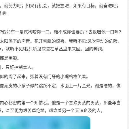
希望，就努力吧；如果有机会，就把握吧；如果有目标，就奋进吧；
惜吧！
是谁?假如有一条疯狗咬你一口，难不成你也要趴下去反噬他一口吗?
不见太阳落下的声音。花开雪飘的惊喜，我听不见;风吹草动的危险，
声，我听不见!我只听见寂寞在草丛里来来回。回的奔跑。
，都是困顿。
控制，只好控制本人。
鹊蛋似的闯了起来，张着没有门牙的小嘴格格笑着。
浪涛像顽皮的小孩子似的跳跃不定，水面上一片金光。湖是硬的，像
为他内心秘密的第一个知情者。他是一个喜欢男孩的男孩，那些年当
样，甚至更为艰苦卓绝地，想念着另一个无法企及的人。