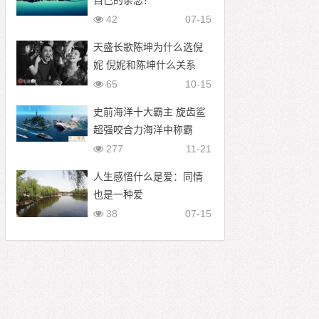
自己的杂念？
42
07-15
天盛长歌陈坤为什么选倪
妮 倪妮和陈坤什么关系
65
10-15
史前海洋十大霸主 旋齿鲨
超强咬合力海洋中称霸
277
11-21
人生感悟什么是爱：同情
也是一种爱
38
07-15