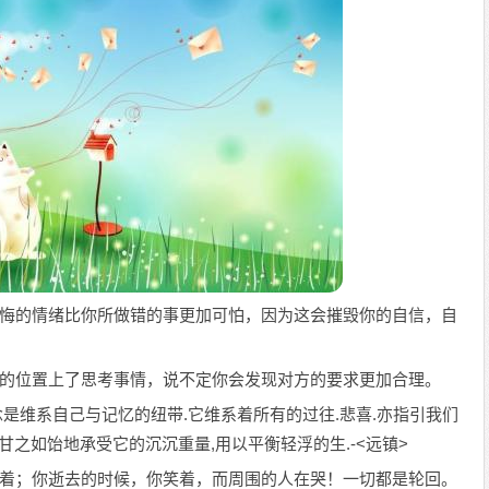
，后悔的情绪比你所做错的事更加可怕，因为这会摧毁你的自信，自
对方的位置上了思考事情，说不定你会发现对方的要求更加合理。
思念是维系自己与记忆的纽带.它维系着所有的过往.悲喜.亦指引我们
甘之如饴地承受它的沉沉重量,用以平衡轻浮的生.-<远镇>
人笑着；你逝去的时候，你笑着，而周围的人在哭！一切都是轮回。