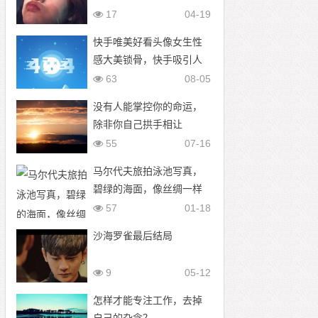
17
04-19
快手唯美好看头像女生性
感大美锁骨，快手吸引人
唯美好看头像图片
63
08-05
没有人能掌控你的命运，
除非你自己拱手相让
55
07-16
马尔代夫旅拍泳池写真，
碧绿的海面，像丝绸一样
柔和，盈盈脉脉，如海水
57
01-18
般清澈的眼眸沁人心扉
沙海罗雀最后结局
9
05-12
怎样才能专注工作，去掉