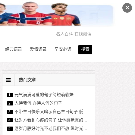
✕
名人百科
·
在线阅读
经典语录
爱情语录
早安心语
搜索
热门文章
元气满满可爱的句子简短萌软妹
1
人待我何,亦待人何的句子
2
不带生日快乐又暗示自己生日句子 低调内涵暗示生日说说
3
让对方看到心疼的句子 让他感觉真的失去你了
4
愿岁月静好时光不老我们不散 纵时光荏苒,愿岁月静好
5