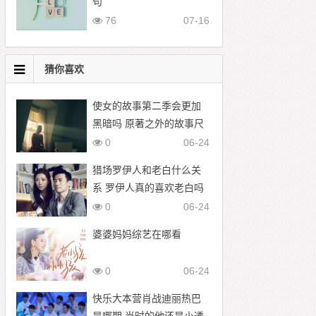
句
76
07-16
猜你喜欢
使女的故事第二季会更加
黑暗吗 原著之外的故事尺
度更大
0
06-24
猎场罗伊人和老白什么关
系 罗伊人真的喜欢老白吗
0
06-24
婆婆妈妈综艺在哪看
0
06-24
快乐大本营肖战迪丽热巴