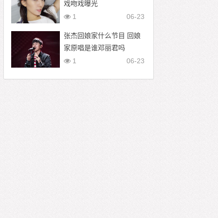
戏吻戏曝光
1
06-23
张杰回娘家什么节目 回娘
家原唱是谁邓丽君吗
1
06-23