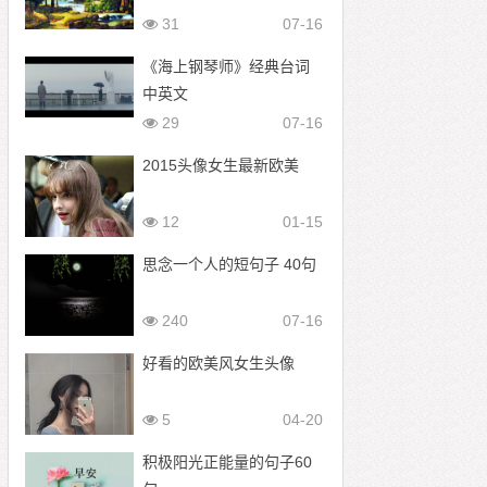
31
07-16
《海上钢琴师》经典台词
中英文
29
07-16
2015头像女生最新欧美
12
01-15
思念一个人的短句子 40句
240
07-16
好看的欧美风女生头像
5
04-20
积极阳光正能量的句子60