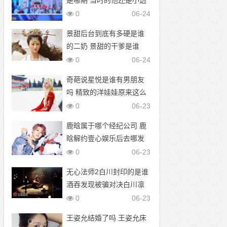
是哪期 当时的他还是小透
明
0
06-24
景甜后台到底有多硬是谁
的二奶 景甜的干爹是谁
0
06-24
奇葩说星悦是谁有男朋友
吗 精致的洋娃娃原来这么
火
0
06-23
鹿晗属于哪个经纪公司 鹿
晗解约壹心娱乐后去哪发
展
0
06-23
无心法师2白川封印的是谁
酒吞发现被骗对决白川凛
0
06-23
王姿允结婚了吗 王姿允床