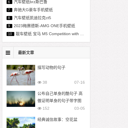
汽车壁纸brz斯巴鲁
6
奔驰大G豪车手机壁纸
7
汽车壁纸凯迪拉克ct5
8
2023梅赛德斯-AMG ONE手机壁纸
9
靓车壁纸 宝马 M5 Competition with M Performance Parts
10
最新文章
描写动物的句子
38
07-16
公布自己单身的酷句子 高
傲证明单身的句子带字图
片
152
03-05
经典诚信故事：空花盆