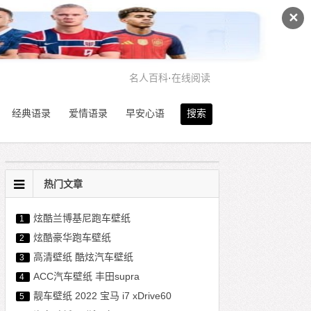
✕
名人百科
·
在线阅读
经典语录
爱情语录
早安心语
搜索
热门文章
炫酷兰博基尼跑车壁纸​​​​
1
炫酷豪华跑车壁纸​​​​
2
高清壁纸 酷炫汽车壁纸
3
ACC汽车壁纸 丰田supra
4
靓车壁纸 2022 宝马 i7 xDrive60
5