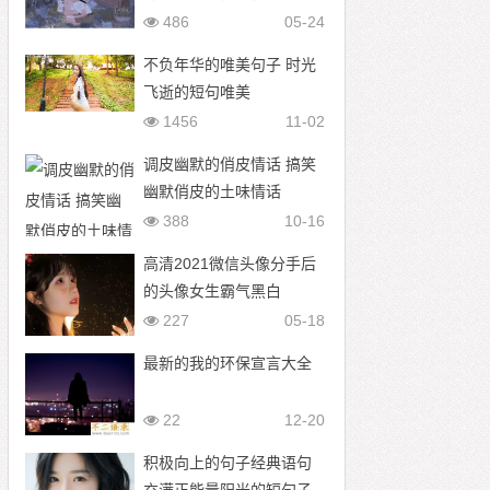
成河
486
05-24
不负年华的唯美句子 时光
飞逝的短句唯美
1456
11-02
调皮幽默的俏皮情话 搞笑
幽默俏皮的土味情话
388
10-16
高清2021微信头像分手后
的头像女生霸气黑白
227
05-18
最新的我的环保宣言大全
22
12-20
积极向上的句子经典语句