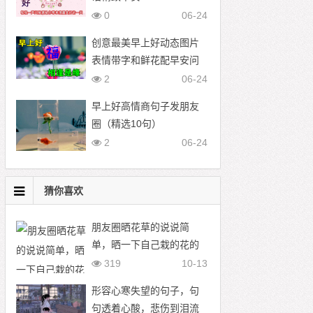
0
06-24
创意最美早上好动态图片
表情带字和鲜花配早安问
候语
2
06-24
早上好高情商句子发朋友
圈（精选10句）
2
06-24
猜你喜欢
朋友圈晒花草的说说简
单，晒一下自己栽的花的
说说带图片
319
10-13
形容心寒失望的句子，句
句透着心酸，悲伤到泪流