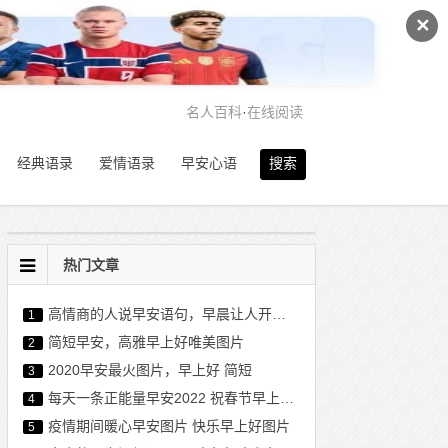
✕
名人百科
·
在线阅读
经典语录
爱情语录
早安心语
搜索
热门文章
高情商的人说早安语句，早晨让人开心的暖心话
1
简短早安，高雅早上好唯美图片
2
2020早安最火图片，早上好 简短
3
每天一条正能量早安2022 祝春节早上好图片
4
疫情期间暖心早安图片 快乐早上好图片
5