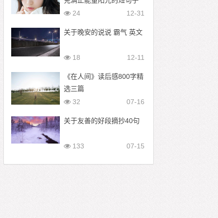
充满正能量阳光的短句子
24
12-31
关于晚安的说说 霸气 英文
18
12-11
《在人间》读后感800字精
选三篇
32
07-16
关于友善的好段摘抄40句
133
07-15