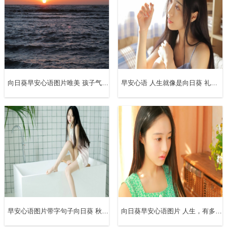
向日葵早安心语图片唯美 孩子气，没什么不好，人总有一天会长大，何必成熟的太早，失去太早
早安心语 人生就像是向日葵 礼尚往来，若是只往不来，那就是非礼；连着钩送鱼，那是饵
早安心语图片带字句子向日葵 秋天到了，换上一个秋主题的面板，让自己的心情也象秋天的硕果一样有丰收的喜悦
向日葵早安心语图片 人生，有多少痛苦，就会有多少成长