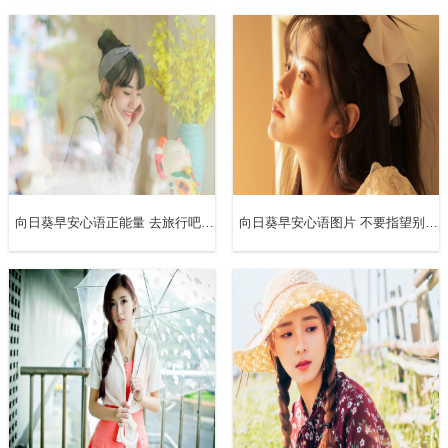
向日葵早安心语正能量 去旅行吧，见的世面多了，你会发现原来在意的那些结根本算不了什么
向日葵早安心语图片 不要指望别人能替你体验生活，该吃的苦就要自己来吃，该有的经历都要一一历练