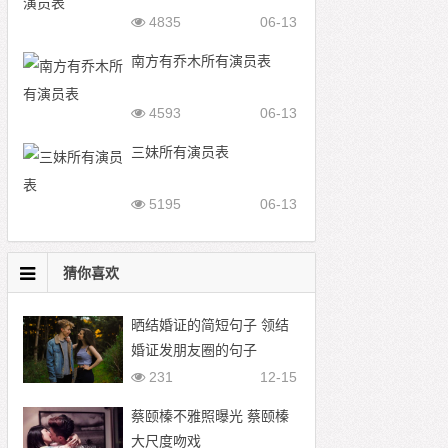
4835
06-13
南方有乔木所有演员表
4593
06-13
三妹所有演员表
5195
06-13
猜你喜欢
晒结婚证的简短句子 领结
婚证发朋友圈的句子
231
12-15
蔡颐榛不雅照曝光 蔡颐榛
大尺度吻戏