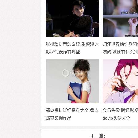
张棪琰拼音怎么读 张棪琰的
归还世界给你欧阳
影视代表作有哪些
演的 她还有什么
品
郑爽资料详细资料大全 盘点
会员头像 腾讯影
郑爽影视作品
qqvip头像大全
上一篇：