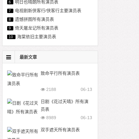
明日也晴朗所有演员表
6
电视剧新侠客行/侠客行主要演员表
7
遗憾拼图所有演员表
8
倚天屠龙记所有演员表
9
海棠依旧主要演员表
10
最新文章
致命平行所有演员表
2188
06-13
日剧《花过天晴》所有演
员表
8989
06-13
双手遮天所有演员表