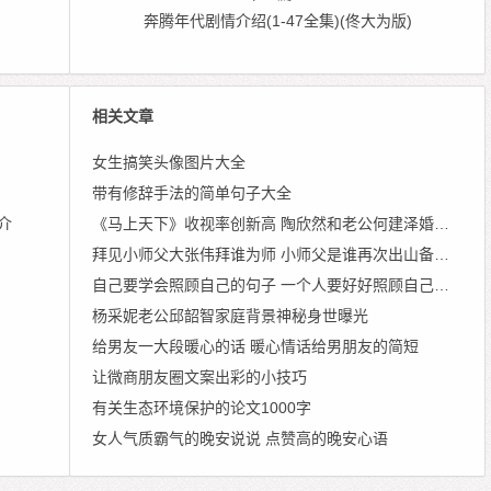
奔腾年代剧情介绍(1-47全集)(佟大为版)
相关文章
女生搞笑头像图片大全
带有修辞手法的简单句子大全
介
《马上天下》收视率创新高 陶欣然和老公何建泽婚纱照曝光
拜见小师父大张伟拜谁为师 小师父是谁再次出山备受关注
自己要学会照顾自己的句子 一个人要好好照顾自己的句子
杨采妮老公邱韶智家庭背景神秘身世曝光
给男友一大段暖心的话 暖心情话给男朋友的简短
让微商朋友圈文案出彩的小技巧
有关生态环境保护的论文1000字
女人气质霸气的晚安说说 点赞高的晚安心语