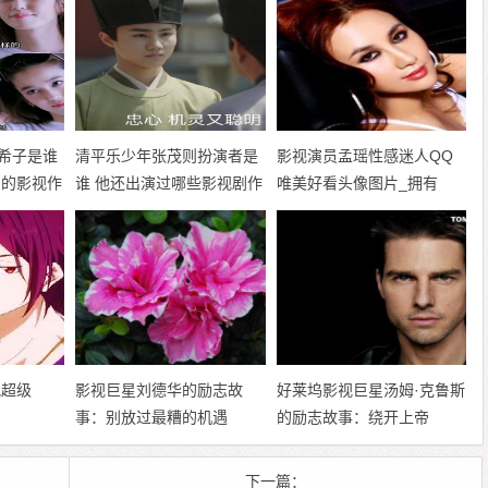
希子是谁
清平乐少年张茂则扮演者是
影视演员孟瑶性感迷人QQ
别的影视作
谁 他还出演过哪些影视剧作
唯美好看头像图片_拥有
品
34F、25、36魔鬼身材
视超级
影视巨星刘德华的励志故
好莱坞影视巨星汤姆·克鲁斯
事：别放过最糟的机遇
的励志故事：绕开上帝
下一篇：