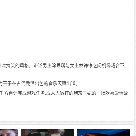
宠搞笑的风格，讲述男主涂思熠与女主林铮铮之间机缘巧合下
王子在古代凭借出色的音乐天赋出道。
千方百计完成游戏任务,成人人喊打的炮灰王妃的一场欢喜爱情故