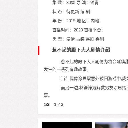
集 数：30集
导 演：钟青
状 态：待更新
编 剧：
年 份：2019
地 区：内地
首播时间：2020
首播平台：
类 型：爱情 古装 喜剧 喜剧
惹不起的殿下大人剧情介绍
惹不起的殿下大人剧情为将会延续甜
发生的一系列有趣故事。
当红偶像涂思熠意外被困游戏中,成为
而另一边,林铮铮为解救男友涂思熠,
事。
1
/
3
1
2
3