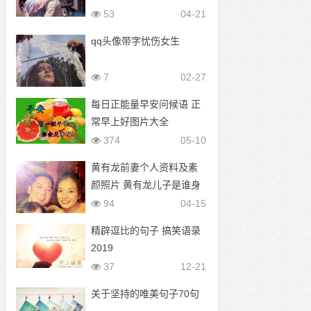
53
04-21
qq头像带字忧伤女生
7
02-27
每日正能量早安问候语 正
常早上好图片大全
374
05-10
黄有龙前妻个人资料及素
颜照片 黄有龙儿子是谁身
份曝光
94
04-15
精辟逗比的句子 搞笑语录
2019
37
12-21
关于坚持的唯美句子70句