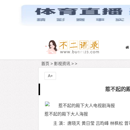
首页
>
影视资讯
> >
A+
惹不起的殿
惹不起的殿下大人海报
主 演：唐晓天 黄日莹 吕昀峰 林枫松 曾