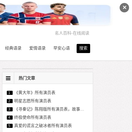
✕
名人百科
·
在线阅读
经典语录
爱情语录
早安心语
搜索
热门文章
《黄大年》所有演员表
1
明星志愿所有演员表
2
《寻秦记》陈翔版所有演员表，故事情节简介
3
终极使命所有演员表
4
真爱的谎言之破冰者所有演员表
5