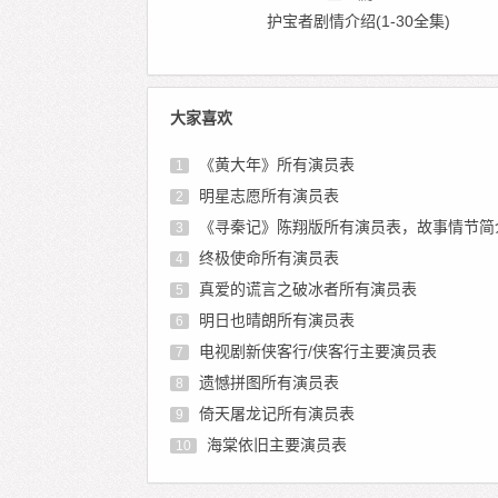
护宝者剧情介绍(1-30全集)
大家喜欢
《黄大年》所有演员表
1
明星志愿所有演员表
2
《寻秦记》陈翔版所有演员表，故事情节简
3
终极使命所有演员表
4
真爱的谎言之破冰者所有演员表
5
明日也晴朗所有演员表
6
电视剧新侠客行/侠客行主要演员表
7
遗憾拼图所有演员表
8
倚天屠龙记所有演员表
9
海棠依旧主要演员表
10