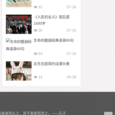
32
07-16
《人民的名义》观后感
1500字
30
07-16
生命的脆弱经典语录60句
54
07-15
女生白底简约动漫头像
14
04-28
其善者而从之，其不善者而改之。——孔子