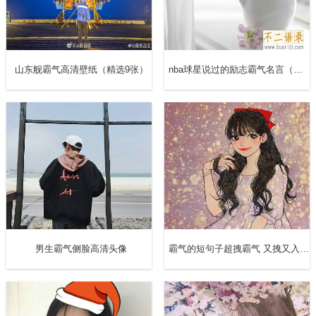
多苦痛。时间，可以淡化一切，慢慢的，一切都会好。
15.熬过了最艰难、最黑暗的时光，春暖花开。熬过去，一
山东舰霸气高清壁纸（精选9张）
nba球星说过的励志霸气名言（精选70句）
切都会好起来！
16.人类的悲伤极限是5天，熬过去了一切都会好起来。
17.难熬的日子，总会过去的，不信？你回头看看，你在不
知不觉中，已经熬过了很多苦，不是吗？所以，别怕，继续
往前走，加油！
18.一切都会熬过去的，光明就在前方。
男生霸气侧脸高清头像
霸气的短句子超拽霸气 又拽又入心的句子
19.最近真的哭得太多太多太多，坚信一切都会好起来的，
漫漫长夜一定会熬过去。