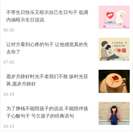
不带生日快乐又暗示自己生日句子 低调
27.希望清晨的阳光能带走阴影里的你我熬过去，一切都会
内涵暗示生日说说
好的。
05-26
28.人生，总会有自己的瓶颈期，或早或晚，或长或短，但
让对方看到心疼的句子 让他感觉真的失
是，总会熬过去的，一切都会好起来的！
去你了
07-02
29.人类的悲伤极限是5天，熬过去了一切都会好起来。
愿岁月静好时光不老我们不散 纵时光荏
30.一切都会熬过去的，光明就在前方。
苒,愿岁月静好
挺过去熬过去霸气句子简短
10-19
为了挣钱不能陪孩子的说说 不能陪伴孩
1、我要挺过去！再苦再累我都要熬过去的！这段时间我太
子心酸句子 亏欠孩子的经典语句
痛苦了在没有单子我就要辞职了！
10-13