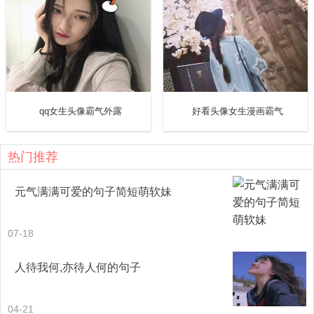
20.人生建议：逃离任何消耗你快乐的东西。
21.没有真正快乐的人，只有比较想的开的人。
22.当你独自走过了暴风雨，你就不再是原来的那个人了。
qq女生头像霸气外露
好看头像女生漫画霸气
23.会熬过去的疫情会熬过去困难会熬过去我会熬过去一切
都会过去的。
热门推荐
24.要相信你们都很好，真的真的很好，想要得，岁月会给
元气满满可爱的句子简短萌软妹
你，不着急啊，加油！熬过去，一切都会好的！
07-18
25.要加油，愿你全家平安度过难关熬过去，一切都会好
人待我何,亦待人何的句子
的。
26.只要能熬过去，一切都会好起来的，会好起来的。
04-21