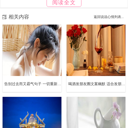
阅读全文
相关内容
返回说说心情列表...
12.难熬的日子总会过去，不信你回头看自己一路走过路，
都会让人变得愈发坚强，生活嘛，一半是回忆，一半是继
告别过去而又霸气句子 一切重新开始的励志句子（精选66句）
喝酒发朋友圈文案幽默 适合发朋友圈喝酒的霸气句子（精选60句）
续，一切都是成长，包括热泪盈眶。
13.三年了，回首过去再回首这三年的日子。难熬的日子总
会过去，谷底了往后的每一步都是往上走。
14.难熬的日子总会过去，回头看看，已经不知不觉熬过很