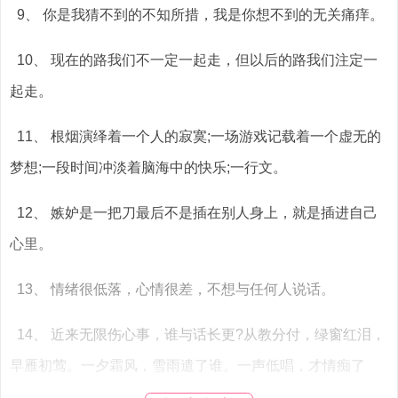
9、 你是我猜不到的不知所措，我是你想不到的无关痛痒。
10、 现在的路我们不一定一起走，但以后的路我们注定一
起走。
11、 根烟演绎着一个人的寂寞;一场游戏记载着一个虚无的
梦想;一段时间冲淡着脑海中的快乐;一行文。
12、 嫉妒是一把刀最后不是插在别人身上，就是插进自己
心里。
13、 情绪很低落，心情很差，不想与任何人说话。
14、 近来无限伤心事，谁与话长更?从教分付，绿窗红泪，
早雁初莺。一夕霜风，雪雨遣了谁。一声低唱，才情痴了
谁。一种相思，闲愁予了谁。