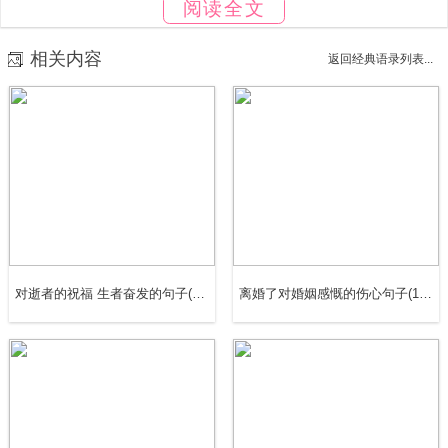
阅读全文
15、 你是我不知所措的爱，懵懵懂懂想要依赖着的人，怎
相关内容
返回经典语录列表...
么可以走掉。
16、 我和你都看不透，要自由也渴望长久，爱一个人不懂
得保留。
17、 一直以为努力了就会有好结果，但有些事，你付出的
一切感动的只有自己，活得太悲哀了!
对逝者的祝福 生者奋发的句子(精选33句)
离婚了对婚姻感慨的伤心句子(18句)
18、 记住，谈悲伤，你还不够格
19、 也许生命中会有许多此相遇，却只能选择擦肩而过，
就像树叶，生长与坠落的过程原来也只是一个寂寞的轮回。
20、我总是以为自己是会对流失的时间和往事习惯的。不管