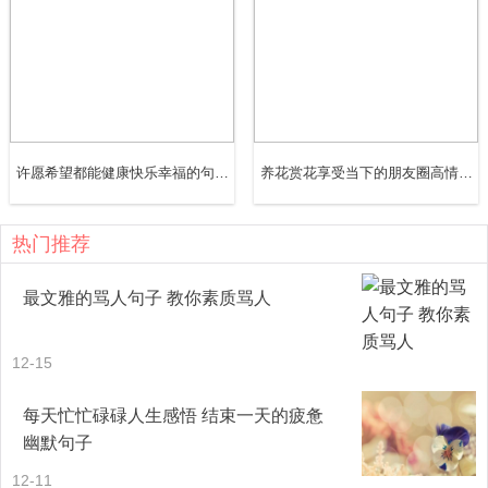
起了你。我的期待你如何才能明白。
26、 史上最有名的女人不是潘金莲，也不是武则天，而
是，容嬷嬷。
27、 少年的游戏厅，青年的KTV，老年的棋牌室，暮年的
许愿希望都能健康快乐幸福的句子(45句)
养花赏花享受当下的朋友圈高情商心情句子(40句)
棺材。
热门推荐
28、 有时莫名的失落，说不清为什么，只是心里不停涌起
一阵阵的怕。我怕看到自己老去，怕没有人会爱自己，怕自
最文雅的骂人句子 教你素质骂人
己不会爱上谁。
12-15
29、 有些的时候，正是为了爱才悄悄躲开。躲开的是身
每天忙忙碌碌人生感悟 结束一天的疲惫
影，躲不开的却是那份默默的情怀。
幽默句子
12-11
30、 隐藏秘密的一个好方法，就是把它当成笑话讲给全世