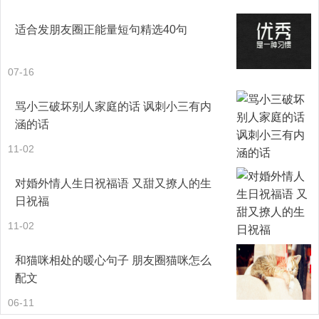
界听。
适合发朋友圈正能量短句精选40句
31、 妈妈说过没有人值得你为他哭，唯一值得你为他哭的
07-16
那个人，永远都不会让你为他哭。
骂小三破坏别人家庭的话 讽刺小三有内
32、 总要等到过了很久，总要等退无可退，才知道我们曾
涵的话
亲手舍弃的东西，在后来的日子里，再也遇不到了。
11-02
33、 在心情好的时候要旅行，因为风景好，心情不好的时
对婚外情人生日祝福语 又甜又撩人的生
日祝福
候要旅行，因为路人好。
11-02
34、 每天%的时间来鄙视自己，另%来原谅自己，这就叫纠
和猫咪相处的暖心句子 朋友圈猫咪怎么
结。
配文
35、 大多的时候，都是生活选择你，而不是你去选择生
06-11