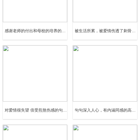
在哪里，碰到谁。以什么样的方式结束。
21、 过去的一页，能不要翻就不要翻，翻落了的灰尘会迷
感谢老师的付出和母校的培养的经典句子(20句)
被生活所累，被爱情伤透了刺骨的句子(精选55句)
了双眼。
22、 我目送沿海的日落紧抱一个醉生梦死的枕头游不出回
忆却学不会放手怎么走。
23、 成长的代价就是用日渐稀少的欢笑，换得层层坚硬的
壳，用在这复杂的世界，好好武装自己。
24、 我落日般的忧伤就像惆怅的飞鸟，惆怅的飞鸟飞成我
对爱情很失望 倍受煎熬伤感的句子(精选58句)
句句深入人心，有内涵同感的高情商句子
落日般的忧伤。
25、 窗外下着雪，泡一杯咖啡，握到它凉了，才知道又想