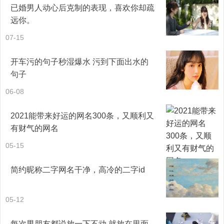
已婚男人动心后克制的表现，喜欢你却疏
远你。
07-15
开车污的句子秒湿爆水 污到下面出水的
句子
06-08
2021能带来好运的网名300条，又顺利又
有财气的网名
05-15
简约昵称二字网名干净，高冷的二字id
05-12
每次男朋友都说放一下不动 就放在里面