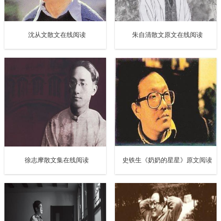
假如男人长得特别高。而女朋友长得特别娇小，他们是怎样
接吻的？有人说：“男人可以弯腰吻女朋友。”也有人说：“男
沈从文散文在线阅读
朱自清散文原文在线阅读
人可以把女朋友抱起来，然后才接吻。”为什么没有人说他们
可以坐着接吻或者躺下来接吻呢？
假如一个嘴巴很大，另一个的嘴巴很小，他们应该怎样接
吻？有人好奇：“他们接吻时会不会流口水？”这个我不知道。
大嘴巴可以把对方的小嘴巴包住，那不就可以接吻吗？当
然，那个大嘴巴最好是属于男人的。
徐志摩散文集在线阅读
史铁生《奶奶的星星》原文阅读
两个人在两个不同的地方，怎样可以接吻？透过一条电话
线，不就可以接吻吗？不过，隔空传吻这种事，用自己的电
话来做比较卫生。请尽量不要使用公共电话接吻。