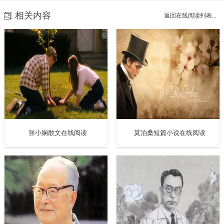
想些什么？
相关内容
返回在线阅读列表...
你愈在乎一个人，你愈害怕他会嘲笑你。如果他听了那首
歌，说那首歌很普通，他听过更好的，你会很不开心。
我们在自己爱的人面前，竟然是有些怯懦的。另一个男人的
作用，正是填补这些遗憾。
二、《接吻的处境》
张小娴散文在线阅读
莫泊桑短篇小说在线阅读
曾经问一些有近视的朋友，两个戴眼镜的人是怎样接吻的。
他们说：
“其中一个要把眼镜除下来。”
原来如此。