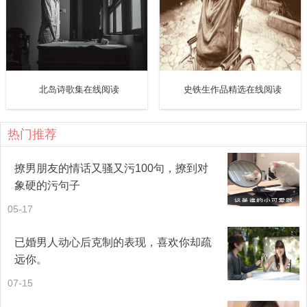
然而，最多人关心的原来是以下这个处境：
大家激烈接吻的时候，他的一口唾液流进你的口腔里，你要
若无其事的吞下去还是怎样？吞下去好像很不卫生，拒绝吞
北岛诗歌集在线阅读
史铁生作品精选在线阅读
下去又会伤害他自尊心。这千分一秒之间，应该怎样做，原
来是千古艰难的一个问题。
热门推荐
三、《你会爱我多久》
撩男朋友的情话又骚又污100句，撩到对
象硬的污句子
女人问男人：“你会爱我多久？”
05-17
男人说：“永远。”
已婚男人动心后克制的表现，喜欢你却疏
远你。
什么是永远？已经愈来愈少人说永远了。我们能够爱一个人
07-15
比他的生命更长久，却不可能比自己的生命更长久。我们爱