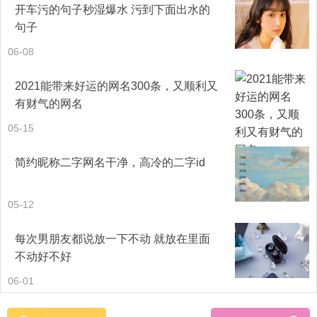
的人死了，我们仍然能够永远爱他，但是只能够爱到我们自
开车污的句子秒湿爆水 污到下面出水的
己生命终结的时候。
句子
06-08
世上当然有所谓永远，科学家说，世界末日会在六十亿年后
2021能带来好运的网名300条，又顺利又
来临，那个时候。太阳进入晚年期，它里面的氢氦核燃料用
有财气的网名
尽，太阳就会膨胀成一颗巨大的红星，外围的火焰延伸至地
05-15
球轨迹的边缘，太阳系内的水星、金星和地球将会葬身于一
片火海之中，地面上一切的生命亦随之灰飞湮灭。
简约昵称二字网名干净，高冷的二字id
我会爱你多久，如果我说永远，那是骗你的，永远即是六十
05-12
亿年后，我和你都不可能待到那一天。
每次男朋友都说放一下不动 就放在里面
不动好不好
什么都有用完的一天，太阳会用完，空气会用完，燃料会用
06-01
完，精力会用完。耐性会用完，斗志会用完，爱情又凭什么
不会用完？