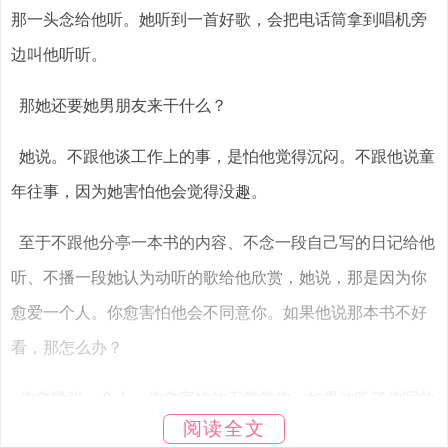
那一头念给他听。她听到一首好歌，会把电话筒拿到唱机旁
边叫他听听。
那她还要她男朋友来干什么？
她说。不跟他谈工作上的事，是怕他觉得沉闷。不跟他说童
年往事，因为她害怕他会觉得没趣。
至于不跟他分亭一本书的内容、不念一段自己写的日记给他
听、不播一段她认为动听的歌给他欣赏，她说，那是因为你
愈爱一个人。你愈害怕他会不同意你。如果他说那本书不好
看，那怎么办？
你愈紧张一个人，你愈害怕他不赞赏你。如果他听了你写的
阅读全文
那一段日记，只是微笑着，什么也不说，你怎么知道他心里