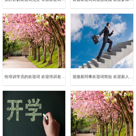
盛夏6月，暖意融融，非常高兴迎来了各位领导、专家在百
忙之中莅临美丽的xx，美丽的xx风电场检查指导工作。各位
领导、专家的到来不仅是对我们工作的检查指导，更是给我
们提供了一次极好的学习交流机会。在此，我代表公司及全
体员工对各位表示最真挚的感谢和最热烈的欢迎！
xxx风电场由山西玉龙集团与北京新能投资有限公司共同投
给培训学员的欢迎词 欢迎培训老师的致辞
迎接新同事欢迎词简短 欢迎新人入职温馨句子
资兴建，风电场位于xx市xx县xxx乡，项目设计总装机容量
100mw，一期工程装机容量49.5mw，一期工程共安装33台
单机容量1.5mw的金风风力发电机组，设计年发电量1亿
kwh。
作为这次盛会的东道主，我们真诚的欢迎所有参加这次会议