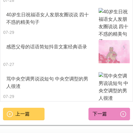
07-28
各位领导、各位来宾：
40岁生日祝福语女人发朋友圈说说 四十
不惑的精美句子
首先，我代表公司全体干部职工对各位领导、各位来宾光临
07-29
我公司参观指导表示最诚挚的欢迎。
感恩父母的话语简短抖音文案经典语录
我公司是一个具有百年历史、在电网处于骨干地位的全国特
大型供电企业，承担着地区工农业生产和人民生活用电以及
07-27
向电网输电的任务。售电量302亿千瓦时，在全国排名前十
骂中央空调男说说短句 中央空调型的男
位。近年来，我公司通过深化企业内部改革和深入开展“上星
人很渣
级、创一流”活动，安全生产水平和经济效益不断提高，公司
07-29
连年被河北省和国家电力公司评为“双文明”先进单位，又被上
上一篇
下一篇
级命名为“三星级”供电企业，被国网公司命名为“全国一流供
电企业”。