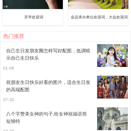
的领导、专家、同仁和朋友们。我们将以这次会议为契机，
认真学习借鉴各方面的先进经验，取长补短，开拓创新，不
开学欢迎词
会议承办单位欢迎词，大会欢迎词
断强化员工业务技能培训，建设一支业务精良、纪律严明、
思想高尚、作风过硬的四有员工队伍，为推动山西新能源良
热门推荐
性循环发展，为山西电力的长远发展建设，贡献一份力量！
自己生日发朋友圈怎样写好配图，低调暗
示自己生日快乐
让我们以此次会议为契机，以“xx精神”为动力，以作风建设
01-08
为抓手，有力推动科学发展、和谐发展，让“xx精神”开出绚丽
之花、让会议要旨结出丰硕成果！
祝朋友生日快乐好看的图片，适合生日发
的高端配图
最后，欢迎各位领导、专家多提宝贵意见。祝大家身体健
07-30
康，万事如意，谢谢大家！
八个字赞美女神的句子,给女神祝福语简
短独特
接待欢迎词
（三）