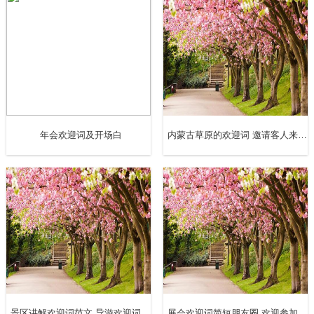
动力量，使我局的安全生产和文明生产更加科学、规范、标
准。作为创建单位，我们的工作还有很多问题，离上级要求
和省颁《标准》还有很大的差距，我们真诚的欢迎各位领
导、专家对我们的工作给予批评指正，提出宝贵意见。我们
将认真贯彻落实，深入整改，不断完善，使我局的安全文明
生产工作更上一个新台阶。
年会欢迎词及开场白
内蒙古草原的欢迎词 邀请客人来草原的词 呼伦贝尔欢迎词
最后，祝各位领导和武都之行一帆风顺、万事如意！
谢谢大家。
接待欢迎词
尊敬的各位领导、专家、同仁、朋友们：
大家下午好！
景区讲解欢迎词范文 导游欢迎词100字
展会欢迎词简短朋友圈 欢迎参加展会的欢迎词