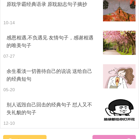
原耽学霸经典语录 原耽励志句子摘抄
22、傻孩子，别等那声晚安了，等不到的。
23、总有一天，我们不用再说再见，只需道句晚安。
10-14
24、世界很大，风景很美，机会很多，人生很短，不要蜷缩
感恩相遇,不负遇见 友情句子，感谢相遇
的唯美句子
在一小块阴影里。晚安！
07-27
25、地震了？海啸了？世界末日要到了？涨停了？跌停了？
余生看淡一切善待自己的说说 送给自己
股市开始胡闹了？通知了？公告了？油价又要上涨了？安静
的经典短句
点！放松点！可以停止胡思乱想了！美美的睡上一觉，一切
05-20
还是美好的。
别人诋毁自己回击的经典句子 怼人又不
失礼貌的句子
26、晨曦之前的启明星，是我的双眼；朝霞之前的晨露，是
12-10
我的泪水；黄昏之前的夕阳，是你的温暖；黑夜之前的黄
昏，是你的晚安。朝朝暮暮，思念悠长！