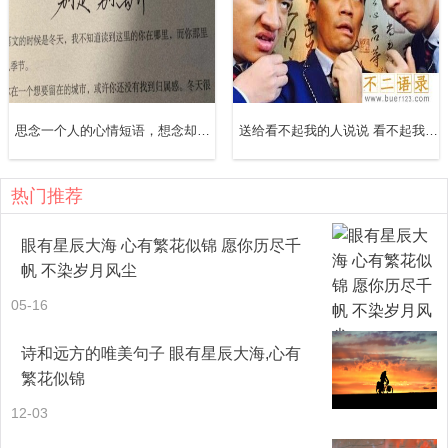
18、爱成往事，只有时光会记得。回望过去的岁月，时光从
身边悄无声息流淌。伫立在红尘彼岸，眉眼凝盈，青丝如
水，凭栏望，听风吟，兀自的流连。一程山，一程水，年轮
更迭中渐次抵达的苍老，枯瘦了似水流年。
思念一个人的心情短语，想念却不敢打扰的句子
送给看不起我的人说说 看不起我的人说说句子
19、世上只有一种真正的奢侈，就是在自己每天重复的习惯
热门推荐
里，不断地遇见美好。大家晚安
眼有星辰大海 心有繁花似锦 愿你历尽千
20、在人生的旅途上，非得越过一大片干旱贫瘠、地形险恶
帆 不染岁月风尘
的荒野，才能跨入活生生的现实世界。晚安吧，各位。
05-16
21、抛去一天的劳累，洗去一天的尘埃，散去一天的不愉，
诗和远方的唯美句子 眼有星辰大海,心有
繁花似锦
接到满满的幸福，握紧甜甜的快乐，享受美美的收获。脱去
12-03
白天的外衣，回到原来的自我，愿今晚美梦一直拥抱着你。