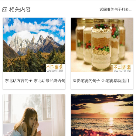
9、没有谁比谁容易，与其盯着别人的成功，不如走好自己
相关内容
返回唯美句子列表...
的人生道路。诸位，晚安
10、睡眠就像是小说，读着读着必须有个伏笔，不然明天的
情节再精彩也不会吸引人，所以现在就开始酝酿明天美丽的
故事吧，快快入睡，晚安。
11、看事情越来越明白，会教人失去做事的勇气，我们都别
忘了最初懵懂时一往无前的冲劲。晚安！
东北话方言句子 东北话最经典语句
深爱老婆的句子 让老婆感动流泪的话
12、一粒米养恩人，一石米养仇人，老人说的话没错。不要
动不动就倾其所有，留一些骄傲与心疼给自己，记得了，最
凉不过人心。 亲们 晚安！
13、每个人都清楚，生活不仅仅是为了活着，而且是为了获