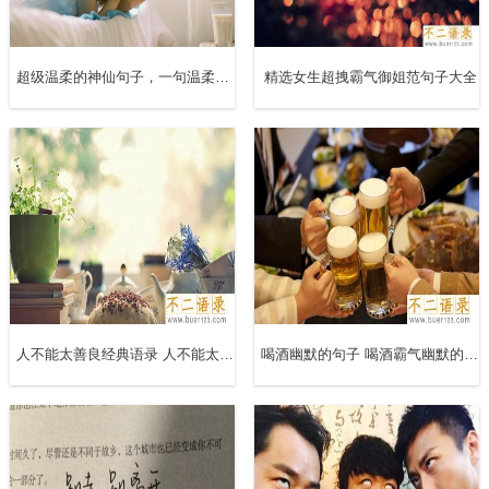
得幸福。但人之幸福，全在于心之幸福。生命本身就是幸
福。
超级温柔的神仙句子，一句温柔到爆的文案句子
精选女生超拽霸气御姐范句子大全
14、所有不努力的借口都是自欺欺人。所以，希望你别骗自
己，好好努力。别说以后，就从明天早起开始吧。自己的人
生，自己掌控才漂亮。晚安
15、过分的善良有时候也是一种傻，记住要把你的善良，留
给那些懂得感恩的人。晚安
16、冬色渐浓，保重身体；气温渐冷，多穿棉衣。这是个容
人不能太善良经典语录 人不能太善良经典句子
喝酒幽默的句子 喝酒霸气幽默的句子
易生病的季节，千万记得要照顾好自己！晚安！
17、累，有时候也是种享受，因为它让生活变得充实。晚
安!