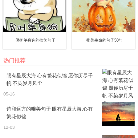
14. 最美好的事是，人潮拥挤，你自然而然牵紧我的手。
15. 也想偶尔打扰你，可是没有话题，也没有勇气。
16. 年轻时我们放弃，以为那只是一段感情，后来才知道，
保护单身狗的搞笑句子
赞美生命的句子50句
那其实是一生。
热门推荐
17. 放弃不难，但坚持一定很酷。
眼有星辰大海 心有繁花似锦 愿你历尽千
18. 幼稚的话少说，免得太可爱。
帆 不染岁月风尘
05-16
19. 你不再寻找爱情，只是去爱；你不再渴望成功，只是去
做；你不再追求成长，只是去修；一切才真正开始！
诗和远方的唯美句子 眼有星辰大海,心有
繁花似锦
20. 希望你在成为井井有条的大人前，拥有很多开心得一塌
12-03
糊涂的回忆。