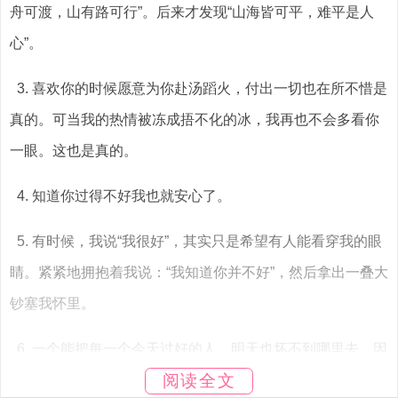
舟可渡，山有路可行”。后来才发现“山海皆可平，难平是人
心”。
3. 喜欢你的时候愿意为你赴汤蹈火，付出一切也在所不惜是
真的。可当我的热情被冻成捂不化的冰，我再也不会多看你
一眼。这也是真的。
4. 知道你过得不好我也就安心了。
5. 有时候，我说“我很好”，其实只是希望有人能看穿我的眼
睛。紧紧地拥抱着我说：“我知道你并不好”，然后拿出一叠大
钞塞我怀里。
6. 一个能把每一个今天过好的人，明天也坏不到哪里去。因
阅读全文
为，对未来的真正慷慨，就是把最卓越的努力献给现在。