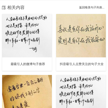
相关内容
7. 有时候心里想说，嘴上却说不出来；有时候希望是这样，
返回唯美句子列表...
得到的却是那样的；有时候想听一个声音，却知道那个声音
不属于你；有时候想帮助一个人，却深知无能为力；有时候
想回到从前，却已停不下前进的步伐；有时候以为会交叉，
却不然永远都在平行；有时候以为那是种幸福，却不知早已
将自己慢慢束缚！
8. 走再多路也走不进你心里，排名再高也排不进你心里。反
最吸引人的微博句子推荐
抖音吸引人点赞关注的句子大全
正就是你不属于我。
9. 若不抽出时间来创造自己想要的生活，你最终将不得不花
费大量的时间来应付自己不想要的生活。
10. 每个人都有这样的经历吧，躺在夜里却怎么也睡不着。