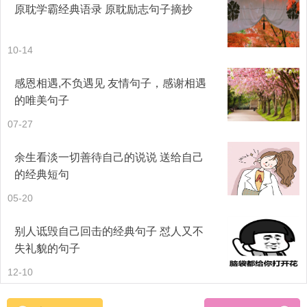
原耽学霸经典语录 原耽励志句子摘抄
21. 我会选择带着遗憾，继续走这条路”，“很高兴我在嘈杂
繁忙中过了几年，依旧还是那么喜欢音乐”
10-14
22. 年少的我们总是缺乏耐心，不明白生命里最不舍得的那
感恩相遇,不负遇见 友情句子，感谢相遇
的唯美句子
一页总是藏得最深。非要经年之后，蓦然回首时才会懂得错
07-27
过的是什么。
余生看淡一切善待自己的说说 送给自己
23. 泰戈尔写的一段话：有一个夜晚我烧毁了所有的记忆，
的经典短句
从此我的梦就透明了；有一个早晨我扔掉了所有的昨天，从
05-20
此我的脚步就轻盈了。
别人诋毁自己回击的经典句子 怼人又不
24. 我不想去上学了，因为我不想起床，不想刷牙洗脸，不
失礼貌的句子
想挤公交，学校里也没有我想见的人。
12-10
25. 我不再喜欢你了，我不会再希望和你重归于好，不再深