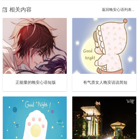
13、安静欣赏夜景，将喧闹归零;慢慢喝杯牛奶，将忙碌归
相关内容
返回晚安心语列表...
零;清除痛苦记忆，将压力归零。夜晚一刻，祝福升级，烦恼
归零。晚安，好梦!
14、做一个安静的女子，浅浅笑，轻轻唱;独处时，很安静;
人群中，不张扬;无论在何种状态下，都能保持一份恬淡的心
境。晚安!
15、别在翻来覆去思忧愁，别在数羊数到日出头，睡眠不足
正能量的晚安心语短版
有气质女人晚安说说简短
危害实在多：睡眠不足智力降，休息不好疾病多;劝你不要想
太多，过去的事不要想，将来的事难预测;抛压力，丢烦恼，
安安心心睡好觉，朋友，晚安。