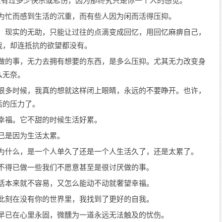
里有过多少快乐或悲伤，因为那终究只是你一个人的感觉。
因为忙而感到生活的沉重，而有些人因为闲而活得压抑。
华，现实的无助，只能让过往的点滴变成回忆，用回忆麻痹自己，
我，却连抵抗的欲望都没有。
想做的事，无力去拥有想要的东西，是多么压抑。尤其无力改变身
么无奈。
有很多时候，我真的想就这样闭上眼睛，永远的不要睁开。也许，
活的压力了。
很幸福。它不甜的时候生活好累。
自己是因为生活太累。
道为什么，是一个人单久了还是一个人生活久了，还是太累了。
逼不得已做一些我们不愿意甚至是很讨厌做的事。
生活本来就不容易，又怎么能动不动就奢望幸福。
；此刻在没有你的世界里，我找到了更好的自我。
，早已在心里永固，微醺为一道永远无法触及的忧伤。