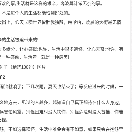
喜欢的事;生活就是这样的艰辛，奔波算计做无奈的事。
，不是每个人的生活都能恰到好处的。
大街上，仰天长啸世界皆醉我独醒，哈哈哈，凌晨的大街最无情
辛的生活被迫带来的!
太多缘分，让心感慨;也许，生活中很多遗憾，让心无奈;也许，有
一种感动，生活着，就是一种最美!
子2
的闹铃就响了；下几次雨，夏天也结束了；等反应过来的时候，一
什么地方去，见过的人越多，越知道自己真正想待在什么人身边。
永远害怕风霜，别怪困难时没人扶你，别怪危险时没人替挡，你若
无视。
抱怨，不如选择释怀。生活中难免会有不如意，如果只会在抱怨里