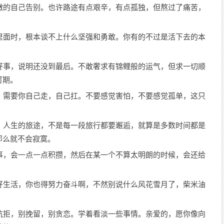
嫩的自己告别。也许路途有点艰辛，有点孤独，但熬过了痛苦，
里面时，根本谈不上什么坚强和勇敢。你有的不过是活下去的本
好事，说明还没到最后。不敢奢求有锦鲤般的运气，但求一切顺
可期。
，需要你自己走，自己扛。不要感觉害怕，不要感觉孤单，这只
。人生的旅途，不是每一段旅行都要邂逅，就算是多数时间都是
那么就不会寂寞。
事，会一点一点积攒，然后在某一个不算太明朗的时候，会还给
好生活，你也得努力奋斗啊，不然别说什么风花雪月了，柴米油
抗拒，别挽留，别贪恋。学着看淡一些事情。亲爱的，愿你像向