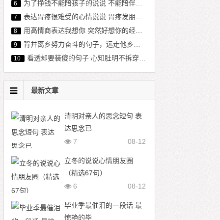
为了挣钱不能陪孩子的说说 不能陪伴孩子心酸句子 亏欠孩子的经典语句
6
表达胃疼很难受的心情说说 胃疼发朋友圈的句子
7
用高情商表达我想你 突然好想你的经典句子
8
背井离乡努力奋斗的句子，远走他乡拼搏的说说
9
看透却要装傻的句子 心知肚明不拆穿的句子
10
最新文章
清明对亲人的思念短句 表
达思念已
7
08-12
立冬的说说心情朋友圈
（精选67句）
6
08-12
毕业季最催泪的一段话 最
惊艳的毕