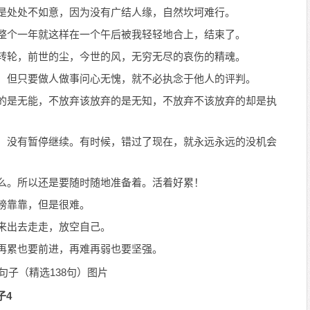
可是处处不如意，因为没有广结人缘，自然坎坷难行。
，整个一年就这样在一个午后被我轻轻地合上，结束了。
的转轮，前世的尘，今世的风，无穷无尽的哀伤的精魂。
好，但只要做人做事问心无愧，就不必执念于他人的评判。
弃的是无能，不放弃该放弃的是无知，不放弃不该放弃的却是执
来，没有暂停继续。有时候，错过了现在，就永远永远的没机会
什么。所以还是要随时随地准备着。活着好累！
肩膀靠靠，但是很难。
下来出去走走，放空自己。
苦再累也要前进，再难再弱也要坚强。
子4