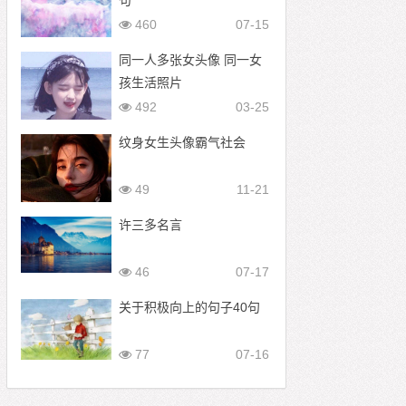
句
460
07-15
同一人多张女头像 同一女
孩生活照片
492
03-25
纹身女生头像霸气社会
49
11-21
许三多名言
46
07-17
关于积极向上的句子40句
77
07-16