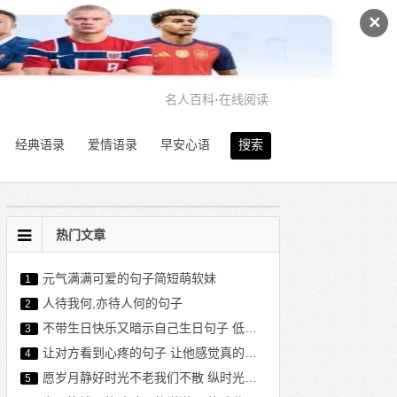
✕
名人百科
·
在线阅读
经典语录
爱情语录
早安心语
搜索
热门文章
元气满满可爱的句子简短萌软妹
1
人待我何,亦待人何的句子
2
不带生日快乐又暗示自己生日句子 低调内涵暗示生日说说
3
让对方看到心疼的句子 让他感觉真的失去你了
4
愿岁月静好时光不老我们不散 纵时光荏苒,愿岁月静好
5