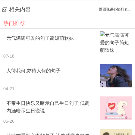
相关内容
返回说说心情列表...
只应碧落重相见，那是今生，可奈今生，刚作愁时又忆卿。
热门推荐
——《采桑子》
元气满满可爱的句子简短萌软妹
明月多情应笑我，笑我如今，辜负春心，独自闲行独自吟。
——《采桑子》
07-18
此情已自成追忆，零落鸳鸯，雨歇微凉，十一年前梦一场。
人待我何,亦待人何的句子
——《采桑子》残雪凝辉冷画屏，落梅横笛已三更，更无人
处月胧明。我是人间惆怅客，知君何事泪纵横，断肠声里忆
04-21
平生。——《浣溪沙》
不带生日快乐又暗示自己生日句子 低调
内涵暗示生日说说
谁念西风独自凉，萧萧黄叶闭疏窗，沉思往事立残阳。 被
05-26
酒莫惊春睡重，赌书消得泼茶香，当时只道是寻常。——
《浣溪沙》