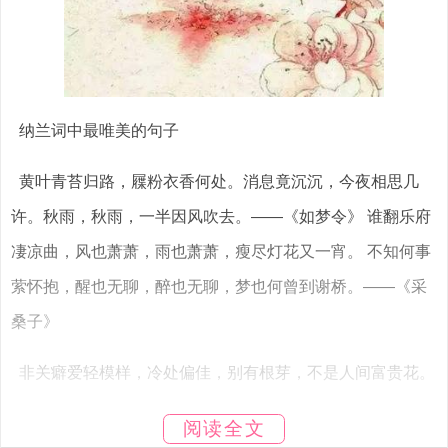
纳兰词中最唯美的句子
黄叶青苔归路，屧粉衣香何处。消息竟沉沉，今夜相思几
许。秋雨，秋雨，一半因风吹去。——《如梦令》 谁翻乐府
凄凉曲，风也萧萧，雨也萧萧，瘦尽灯花又一宵。 不知何事
萦怀抱，醒也无聊，醉也无聊，梦也何曾到谢桥。——《采
桑子》
非关癖爱轻模样，冷处偏佳，别有根芽，不是人间富贵花。
谢娘别后谁能惜，飘泊天涯，寒月悲笳，万里西风瀚海沙。
阅读全文
——《采桑子.塞上咏雪花》