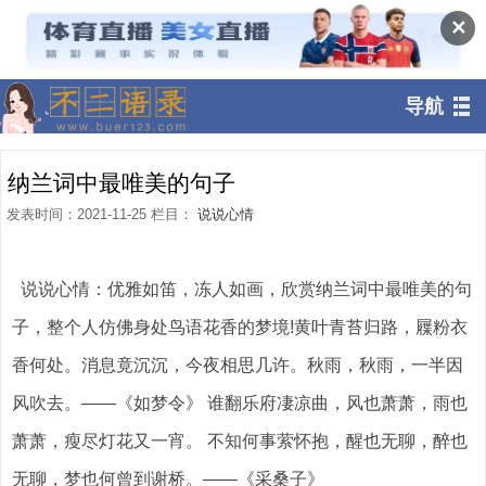
✕
导航
纳兰词中最唯美的句子
发表时间：2021-11-25 栏目：
说说心情
说说心情：优雅如笛，冻人如画，欣赏纳兰词中最唯美的句
子，整个人仿佛身处鸟语花香的梦境!黄叶青苔归路，屧粉衣
香何处。消息竟沉沉，今夜相思几许。秋雨，秋雨，一半因
风吹去。——《如梦令》 谁翻乐府凄凉曲，风也萧萧，雨也
萧萧，瘦尽灯花又一宵。 不知何事萦怀抱，醒也无聊，醉也
无聊，梦也何曾到谢桥。——《采桑子》