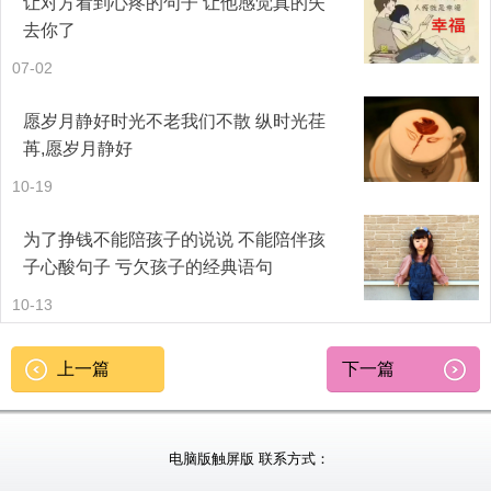
让对方看到心疼的句子 让他感觉真的失
去你了
一生一代一双人，争教两处销魂。相思相望不相亲，天为谁
07-02
春。 浆向蓝桥易乞，药成碧海难奔。若容相访饮牛津，相对
愿岁月静好时光不老我们不散 纵时光荏
忘贫。——《画堂春》
苒,愿岁月静好
苦最怜天上月。一昔如环，昔昔都成玦。若似月轮终皎洁，
10-19
不辞冰雪为卿热。——《蝶恋花》人到情多情转薄，而今真
为了挣钱不能陪孩子的说说 不能陪伴孩
个悔多情。又到断肠回首处，泪偷零。——《山花子》人生
子心酸句子 亏欠孩子的经典语句
若只如初见。——《木兰花令.拟古决绝词》
10-13
丝丝心欲碎，应是悲秋泪。泪向客中多，归时又奈何。——
上一篇
下一篇
《菩萨蛮》 瘦狂那似痴肥好，判任痴肥笑。笑他多病与长
贫，不及诸公滚滚向风尘。——《虞美人》
电脑版
触屏版
联系方式：
飞絮飞花何处是，层冰积雪摧残。疏疏一树五更寒。爱他明