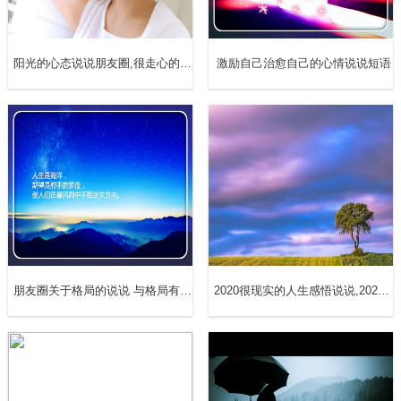
油！
11、央视2020元宵节特别节目，开场就没有现在观众，一
阳光的心态说说朋友圈,很走心的干净短句
激励自己治愈自己的心情说说短语
个诗朗诵让我看了心难受，每天增加的数字，屹立东方的雄
鸡生病了，我亲爱的祖国，加油！快快好起来吧。加油！
12、在大家团圆的日子，祖国母亲生病了，希望您快点好起
来，加油！
13、我的祖国生病了，但是我相信！只要我们团结一致！终
会战胜一切！国泰民安！
朋友圈关于格局的说说 与格局有关的说说,做人的格局说说
2020很现实的人生感悟说说,2020年最走心的现实,致自己句子
14、我的祖国生病了，她什么时候可以好起来？以后再也不
抱怨堵车了，因为那才是繁华大道，以后再不嫌人山人海
了，因为那才是国泰民安。