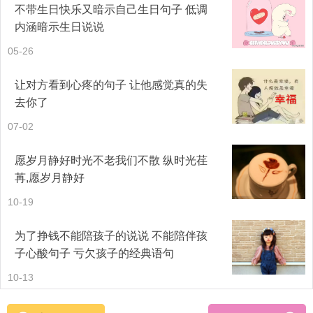
不带生日快乐又暗示自己生日句子 低调
成了语言到舌头上来。这自然丰富的累积，有时更会倾溢出
内涵暗示生日说说
少数人的唇舌，在奔迸到笔尖上，另具形式变成在白纸上驰
05-26
骋的文字。这种文字便全是我们这个时代的出产，大家该千
让对方看到心疼的句子 让他感觉真的失
万珍视它！
去你了
07-02
16. 他跟我讲，在见我之前，都已经决定请假回家接他父母
来大连，但是见到我之后，就打电话给他妈妈，说他不能回
愿岁月静好时光不老我们不散 纵时光荏
苒,愿岁月静好
去接他们了，让他们自己买票过来，他说不管怎样，妈妈肯
10-19
定都还是他妈妈，但他担心就因为这样把我给丢了，他害怕
为了挣钱不能陪孩子的说说 不能陪伴孩
17. 那一晚你和我分定了方向，两人各认取个生活的模样。
子心酸句子 亏欠孩子的经典语句
18. 任何东西都可被替代。爱情，往事，记忆，失望，时
10-13
间……都可以被替代。但是你不能无力自拔。 ——林徽因