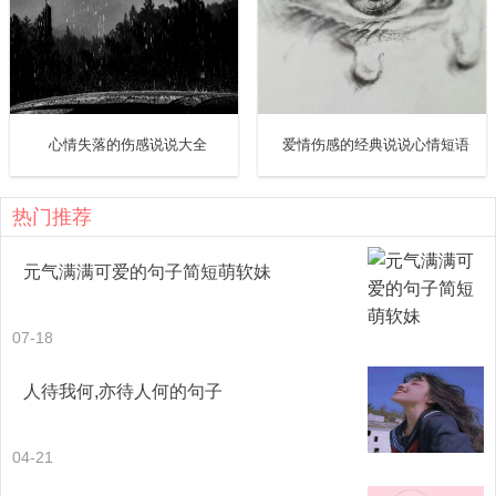
13. 我说你是人间的四月天，笑音点亮了四面风，轻灵在春
的光艳中交舞着变。你是四月天里的云烟，黄昏吹着风的
软，星子在无意中闪，细雨点撒在花前。 ——林徽因 《你是
那人间的四月天》
心情失落的伤感说说大全
爱情伤感的经典说说心情短语
14. 那梅花来说吧，一串串丹红的结蕊缀在秀劲的傲骨上，
热门推荐
最可爱，最可赏，等半绽将开地错落在老枝上时，你便会心
元气满满可爱的句子简短萌软妹
跳！梅花最怕开；开了便没话说。索性惨了，沁香拂散同夜
里炉火都成了一种温存的凄凉。 ——林徽因 《你是那人间的
07-18
四月天》
人待我何,亦待人何的句子
15. 活在这个富于刺激性的年头里，我敢喘一口气说，我相
信一定有多数人成天里为观察听闻到的，牵动了神经，从跳
04-21
动而有血裹着的心底下累积起各种的情感，直冲出嗓子，逼