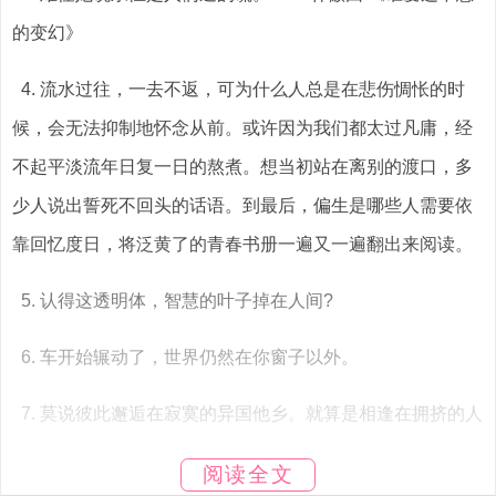
的变幻》
4. 流水过往，一去不返，可为什么人总是在悲伤惆怅的时
候，会无法抑制地怀念从前。或许因为我们都太过凡庸，经
不起平淡流年日复一日的熬煮。想当初站在离别的渡口，多
少人说出誓死不回头的话语。到最后，偏生是哪些人需要依
靠回忆度日，将泛黄了的青春书册一遍又一遍翻出来阅读。
5. 认得这透明体，智慧的叶子掉在人间?
6. 车开始辗动了，世界仍然在你窗子以外。
7. 莫说彼此邂逅在寂寞的异国他乡。就算是相逢在拥挤的人
流中，也能一眼认出谁是你命中注定的那个人，这就是所谓
阅读全文
的感觉。