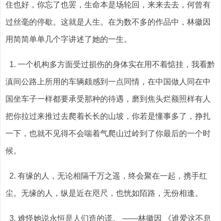
住也好，你忘了也罢，生命本是场轮回，来来去去，何曾有
过丝毫的停歇。这就是人生。在为数不多的作品中，林徽因
用简简单单几个字讲述了她的一生。
1. 一个机构多方面受过损伤的身体实在用不着惦挂，我看黔
滇间公路上所用的车辆颇感到一点同情，在中国做人同在中
国坐车子一样都要承受那种的待遇，磨到焦头烂额照样有人
把你拉过来推过去爬着长长的山坡，你若是懂事多了，挣扎
一下，也就不见得不会喘着气爬山过岭到了你最后的一个时
候。
2. 有缘的人，无论相隔千万之遥，终会聚在一起，携手红
尘。无缘的人，纵是近在咫尺，也恍如陌路，无份相逢。
3. 难怪她说永恒是人们造的谎。 ——林徽因 《谁爱这不息