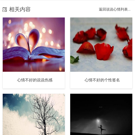
相关内容
返回说说心情列表...
8. 花开不同赏，花落不同悲。若问相思处，花开花落时。
9. 我们今天所叫做生活的，过后它便是历史。
10. 短暂的瞬间，漫长的永远。
11. 痛彻心扉的爱情是真的，只有幸福是假的。那曾经以为
的花好月圆……爱情只是宿命摆下的一个局。 我的世界是寂
心情不好的说说伤感
心情不好的个性签名
静无声的，容纳不下别人。
12. 就是那样地，像待客人说话，我在静沉中默啜着茶。
——林徽因《静坐》