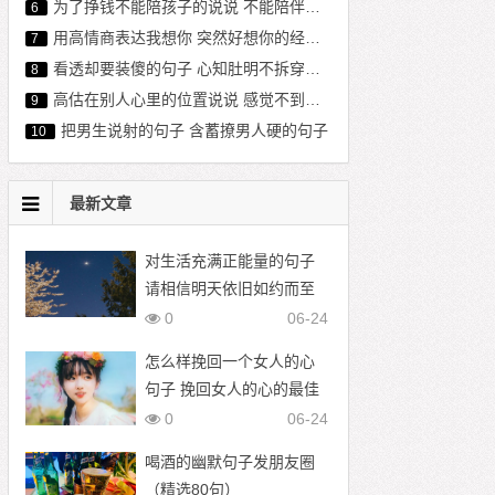
为了挣钱不能陪孩子的说说 不能陪伴孩子心酸句子 亏欠孩子的经典语句
6
用高情商表达我想你 突然好想你的经典句子
7
看透却要装傻的句子 心知肚明不拆穿的句子
8
高估在别人心里的位置说说 感觉不到对方的在乎我的句子
9
把男生说射的句子 含蓄撩男人硬的句子
10
最新文章
对生活充满正能量的句子
请相信明天依旧如约而至
0
06-24
怎么样挽回一个女人的心
句子 挽回女人的心的最佳
语录
0
06-24
喝酒的幽默句子发朋友圈
（精选80句）