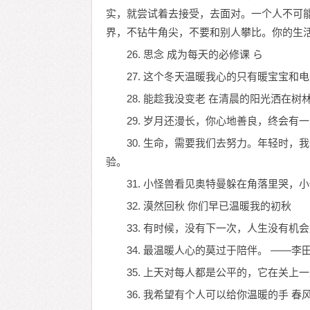
实，就尝试着去接受，去面对。一个人不可
界，不钻牛角尖，不要和别人攀比。你的生
26. 思念 成为每天的必修课 ら
27. 这个冬天温暖我心的只有暖宝宝和
28. 能趁我没变老 在清晨的阳光洒在
29. 岁月还漫长，你心地善良，终会有
30. 生命，需要我们去努力。年轻时
验。
31. 小怪兽看见奥特曼躲在角落里哭，
32. 漠然回秋 你们早已温暖我的初秋
33. 有时候，没有下一次，人生没有机
34. 最温暖人心的莫过于陪伴。 ——李
35. 上天对每人都是公平的，它在关上
36. 我希望有个人可以给你温暖的手 春