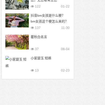
志，无志者常立志
122
01-22
抖音bm女孩是什么梗？
bm女孩这个梗怎么来的？
137
11-30
瞿秋白名言
37
08-04
小家碧玉 短裤
13
02-23