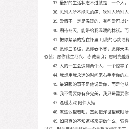
37. 最好的生活状态不过就是：一个
38. 忍别人所不能忍的痛，吃别人所
39. 爱情不一定是温暖的，有些爱可以让
40. 期待冬天，能带给我温暖的棉袄
41. 把你紧紧的抱在怀里.用我的心跳诠
42. 愿你三冬暖，愿你春不寒；愿你
假装；愿你此生尽兴、赤诚善良；愿时光能
43. 人的一生会遇到两个人，一个惊艳
44. 我想用我永远的时间来右手牵你的
45. 最温暖的事不是他说爱你，而是他
46. 我不需要你有多完美，我只是需要
47. 温暖太深 陪伴太短
48. 就这么望着吧，直到把浮世望成眼
49. 如果真的不知道将来要做什么，
以往，时间自然会还你一个意想不到的未来