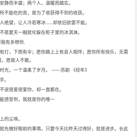
人，安静而丰盛；两个人，温暖而踏实。
别人所不能吃的苦，是为了收获得不到的收获。
人绝望，让人冷若寒冰......却依旧欲罢不能。
。而不是夏天一融就化躲在柜子里的冰淇淋。
释我有多想你.
天黑有灯，下雨有伞；愿你路上上有良人相伴；愿你所有快乐，无需
缓，愿故人不散。
了时光，一个温柔了岁月。 ——苏剧 《经年》
左手。
从不说很爱很爱你，却一直都在。
你能感受到，我就是你的唯一
睫上的尘埃。
索性就先做好眼前的事情。只要今天比昨天过得好，就是进步。长此
。