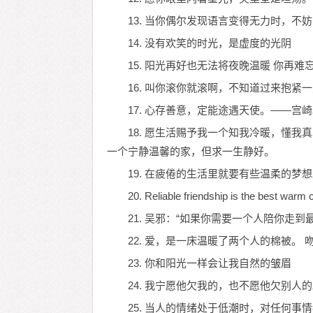
13. 当你偶尔发现语言变得无力时，
14. 没有欢笑的时光，是虚度的光阴
15. 阳光再好也无法将夜晚温暖 你再难
16. 叫你滚你就滚啊，不知道过来抱紧
17. 心存善意，定能途遇天使。——宫
18. 愿生活赐予我一个知我冷暖，懂
一个宁静温馨的家，但求一生静好。
19. 在疲倦的生活里就要有些温柔的梦
20. Reliable friendship is the 
21. 吴邪：“如果你需要一个人陪你走
22. 爱，是一床温暖了两个人的棉被。
23. 你和阳光一样会让我自然的皱眉
24. 我宁愿他欠我的，也不愿他欠别人
25. 当人的情绪处于低潮时，对任何