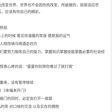
能改变世界，世界也不会因你而改变，所能做的，就是适应世
活，应该有你自己的精彩。
电热毯
树林上的时候 看见你温暖的笑容 便是我的运气
一人陪你骑马喝酒走四方
，我们要努力锻炼自己的能力，掌握知识掌握技能掌握必要的社会经
小怪兽心疼的说：“曼曼你别哭你难过了就打我”
会重来，没有暂停继续
田 《幸福来开门》
一扇门的同时，必定会打开一扇窗
风的笑 对口味的交流 以及实在的拥抱