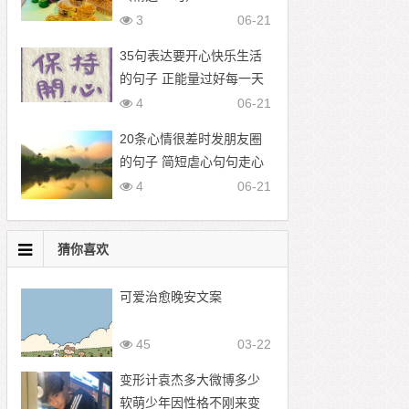
3
06-21
35句表达要开心快乐生活
的句子 正能量过好每一天
的文案
4
06-21
20条心情很差时发朋友圈
的句子 简短虐心句句走心
4
06-21
猜你喜欢
可爱治愈晚安文案
45
03-22
变形计袁杰多大微博多少
软萌少年因性格不刚来变