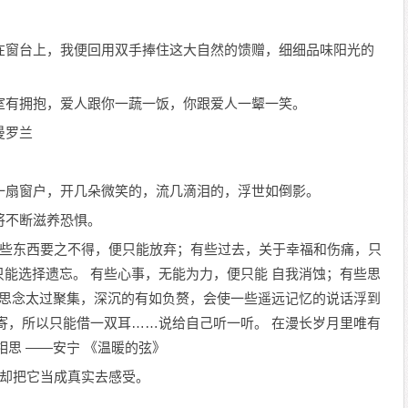
洒在窗台上，我便回用双手捧住这大自然的馈赠，细细品味阳光的
卧室有拥抱，爱人跟你一蔬一饭，你跟爱人一颦一笑。
曼罗兰
每一扇窗户，开几朵微笑的，流几滴泪的，浮世如倒影。
将不断滋养恐惧。
；有些东西要之不得，便只能放弃；有些过去，关于幸福和伤痛，只
能选择遗忘。 有些心事，无能为力，便只能 自我消蚀；有些思
而思念太过聚集，深沉的有如负赘，会使一些遥远记忆的说话浮到
寄，所以只能借一双耳……说给自己听一听。 在漫长岁月里唯有
思 ——安宁 《温暖的弦》
们却把它当成真实去感受。