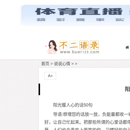
首页
>
说说心情
> >
A+
阳
阳光暖人心的话50句
导语:想埋怨的话放一放，负能量都收
好，让自己忙起来。把那些所谓的心里话都
葵，人们也会喜欢上爱笑的你。习惯好的自己