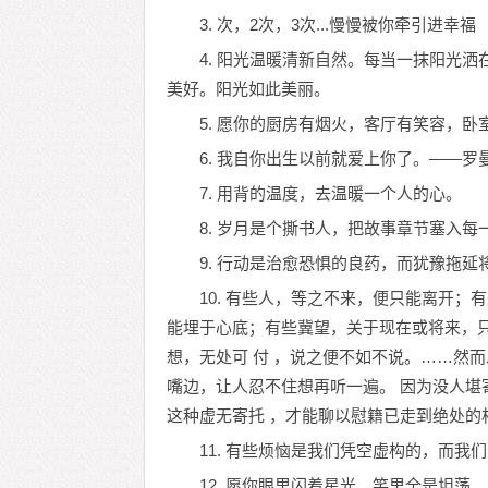
3. 次，2次，3次...慢慢被你牵引进幸福
4. 阳光温暖清新自然。每当一抹阳光
美好。阳光如此美丽。
5. 愿你的厨房有烟火，客厅有笑容，
6. 我自你出生以前就爱上你了。——罗
7. 用背的温度，去温暖一个人的心。
8. 岁月是个撕书人，把故事章节塞入
9. 行动是治愈恐惧的良药，而犹豫拖延
10. 有些人，等之不来，便只能离开
能埋于心底；有些冀望，关于现在或将来，只
想，无处可 付 ，说之便不如不说。……然
嘴边，让人忍不住想再听一遍。 因为没人堪
这种虚无寄托 ，才能聊以慰籍已走到绝处的相
11. 有些烦恼是我们凭空虚构的，而我
12. 愿你眼里闪着星光，笑里全是坦荡。