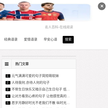
✕
名人百科
·
在线阅读
经典语录
爱情语录
早安心语
搜索
热门文章
元气满满可爱的句子简短萌软妹
1
人待我何,亦待人何的句子
2
不带生日快乐又暗示自己生日句子 低调内涵暗示生日说说
3
让对方看到心疼的句子 让他感觉真的失去你了
4
愿岁月静好时光不老我们不散 纵时光荏苒,愿岁月静好
5