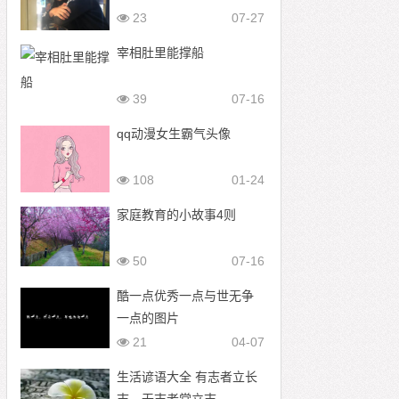
形突破自己
23
07-27
宰相肚里能撑船
39
07-16
qq动漫女生霸气头像
108
01-24
家庭教育的小故事4则
50
07-16
酷一点优秀一点与世无争
一点的图片
21
04-07
生活谚语大全 有志者立长