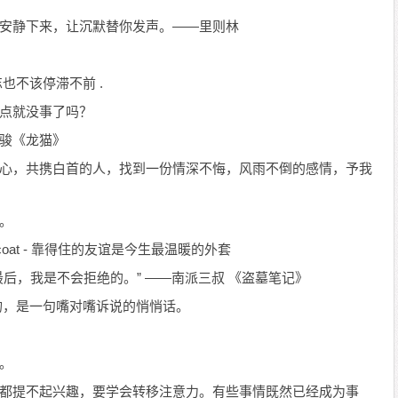
不妨安静下来，让沉默替你发声。——里则林
忘也不该停滞不前 .
一点就没事了吗？
崎骏《龙猫》
我真心，共携白首的人，找到一份情深不悔，风雨不倒的感情，予我
想。
best warm coat - 靠得住的友谊是今生最温暖的外套
到最后，我是不会拒绝的。” ——南派三叔 《盗墓笔记》
 吻，是一句嘴对嘴诉说的悄悄话。
的。
事情都提不起兴趣，要学会转移注意力。有些事情既然已经成为事