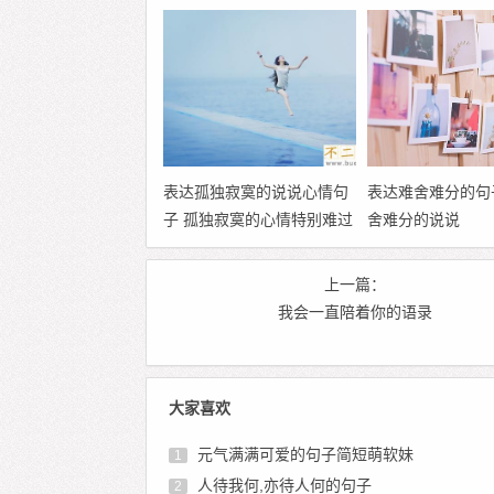
表达孤独寂寞的说说心情句
表达难舍难分的句
子 孤独寂寞的心情特别难过
舍难分的说说
的心情说说
上一篇：
我会一直陪着你的语录
大家喜欢
元气满满可爱的句子简短萌软妹
1
人待我何,亦待人何的句子
2