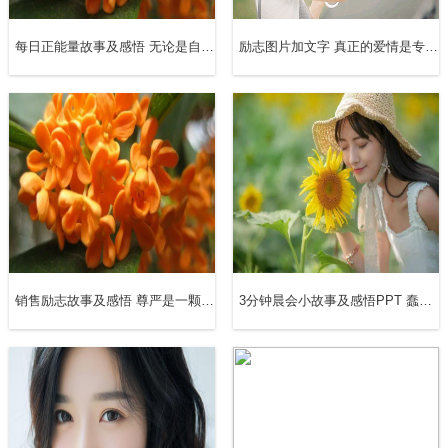
每日正能量故事及感悟 无论是自己对自己价值的肯定，还是他人对我们价值的肯定，即自尊与被人尊重，都是快乐的
励志图片加文字 真正的爱情是专一的，爱情有领域是非常的狭小，它狭到只能容下两个人生存；如果同时爱上几个人，那便不能称**情，它只是感情上的游戏
销售励志故事及感悟 尊严是一颗稚嫩的青草，它需要那微风的抚摸，需要露水的滋润；尊严是一株雪松，只有那暴风雪的惨白才能衬托它那坚韧的绿；尊严是那欢腾的浪花，海浪越是汹涌，波澜越是激烈，它就越是笑得灿
3分钟晨会小故事及感悟PPT 蠢才妄自尊大：他自鸣得意的，正好是受人讥笑奚落的短处，而且往往把应该引为奇耻大辱的事，大吹大擂