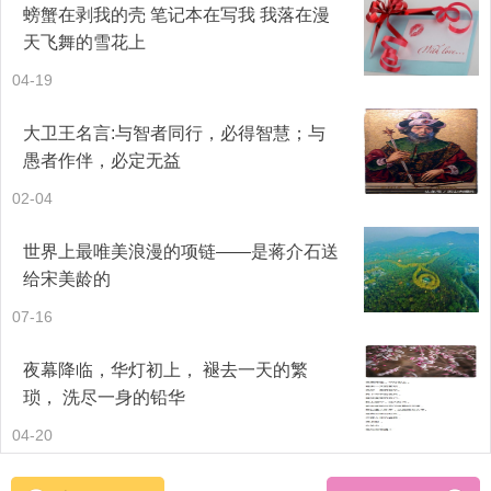
螃蟹在剥我的壳 笔记本在写我 我落在漫
天飞舞的雪花上
04-19
大卫王名言:与智者同行，必得智慧；与
愚者作伴，必定无益
02-04
世界上最唯美浪漫的项链——是蒋介石送
给宋美龄的
07-16
夜幕降临，华灯初上， 褪去一天的繁
琐， 洗尽一身的铅华
04-20