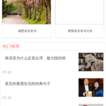
21、The worst way to miss someone is to be sitting
right beside them knowing you can't have them.失去某人，
最糟糕的莫过于，他近在身旁，却犹如远在天边。
感恩名言名句
爱情名言名句大全
英语爱情名言 英语名言名句 英语名言警句
共3页
【2】
【3】
热门推荐
林语堂为什么定居台湾，被大陆拒绝
07-16
莫言的看透生活的经典句子
07-16