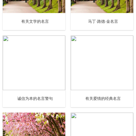
17、Love and a cough cannot be hid. 爱情与咳嗽不能
有关文学的名言
马丁·路德·金名言
隐匿。
18、's difficult to know at what moment love begins; it
is less difficult to know that it has begun.知道爱情开始是困
难的，但知道爱情已经开始则不那么困难了。
19、't try so hard, the best things come when you least
expect them to.不要着急，最好的总会在最不经意的时候出
诚信为本的名言警句
有关爱情的经典名言
现。
20、所有的爱都是甜蜜的，无论是给予还是回报。爱就
像阳光一样无所不在，他那熟悉的嗓音永远不会消沉。