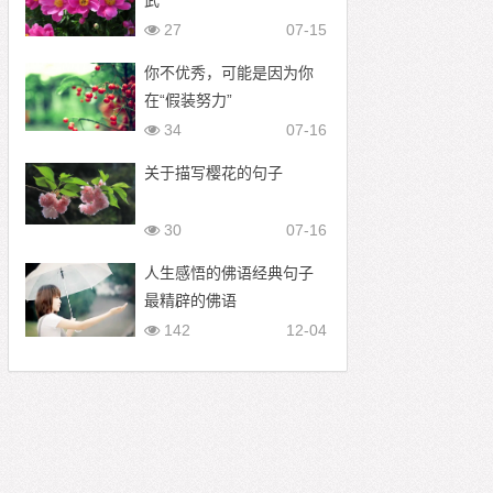
武
27
07-15
你不优秀，可能是因为你
在“假装努力”
34
07-16
关于描写樱花的句子
30
07-16
人生感悟的佛语经典句子
最精辟的佛语
142
12-04