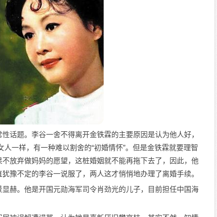
常性话题。李谷一舍不得离开金铁霖的主要原因是认为他人好，
女人一样，有一种难以割舍的“初婚情怀”。但是金铁霖就要理智
果不放弃做妈妈的愿望，这桩婚姻就不能再拖下去了，因此，他
直犹豫不定的李谷一说服了，两人这才悄悄地办理了离婚手续。
景显赫。他是开国元勋海军司令肖劲光的儿子，目前担任中国海