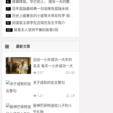
夜幕降临，华灯初上， 褪去一天的繁琐， 洗尽一身的铅华
6
百年孤独最经典一句话唯有孤独永恒
7
历史上最著名的小提琴大师尼科罗·帕格尼尼的励志故事：琴弦上的灵魂
8
前国家主席李先念简历及生平简介
9
居里夫人坚持不懈的故事2则
10
最新文章
迈出一小步成功一大步的
名言 每天一小步成功一大
步名言
207
03-30
关于成败的名言警句
117
11-19
股神巴菲特送给儿子的人
生礼物