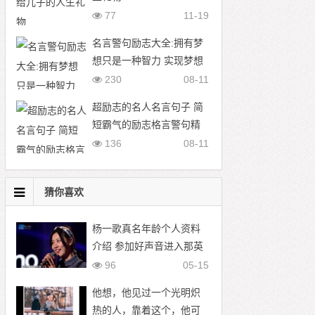
77
11-19
名言警句励志大全:拥有梦
想只是一种智力 实现梦想
才是一种能力
230
08-11
超励志的名人名言句子 简
短霸气的励志格言警句精
选
136
08-11
猜你喜欢
杨一歌真名年龄个人资料
介绍 参加好声音进入那英
战队
96
05-15
他想，他见过一个光明炽
热的人，靠着这个，他可