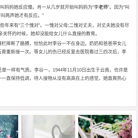
为叫妈妈她反应慢。肖一从几岁就开始叫妈妈为“李
老师
”。因为“叫
要叫两声她才有反应。”
这些年来有“三个愧对”。一愧对父母;二愧对丈夫，对丈夫她没有尽
亲关怀的时候，她却没能给女儿什么直接的教育。
栅栏摔断了胳膊，恰恰此时李谷一不在身边。奶奶和爸爸带女儿
石膏重新接一次。等女儿的伤已经反复去医院看过三四次后，李
。
是一样有气质。李谷一，1944年11月10日出生于云南，也许是
一一直保持低调，待人接物从没有高高在上的感觉，她直爽热心