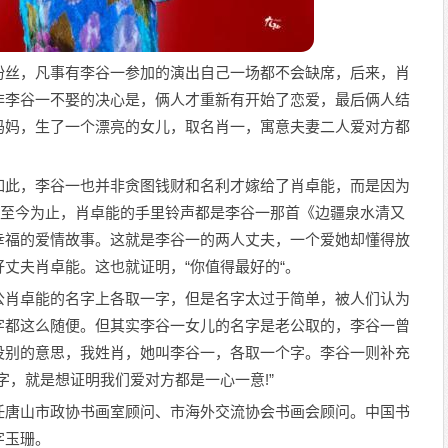
粉丝，凡事有李谷一参加的演出自己一场都不会缺席，后来，肖
非李谷一不娶的决心是，俩人才重新有开始了恋爱，最后俩人结
妈妈，生了一个漂亮的女儿，取名肖一，寓意夫妻二人爱对方都
如此，李谷一也并非贪图钱财和名利才嫁给了肖卓能，而是因为
。至今为止，肖卓能的手里铃声都是李谷一那首《边疆泉水清又
幸福的爱情故事。这就是李谷一的两人丈夫，一个爱她却懂得放
丈夫肖卓能。这也就证明，“你值得最好的“。
公肖卓能的名字上各取一字，但是名字太过于简单，被人们认为
字都这么随便。但其实李谷一女儿的名字是老公取的，李谷一曾
没别的意思，我姓肖，她叫李谷一，各取一个字。李谷一则补充
字，就是想证明我们爱对方都是一心一意!”
任唐山市政协书画室顾问、市海外交流协会书画会顾问。中国书
字玉珊。