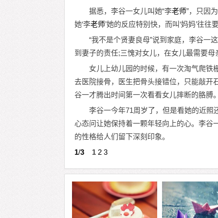
据悉，李谷一女儿叫她“李
老师
”，只因
她‘李
老师
’她的反应特别快，而叫‘妈妈’往往
“我不是个贤妻良母”说到家庭，李谷一
到妻子的责任;三愧对女儿，在女儿最需要母
女儿上幼儿园的时候，有一次淘气爬铁
去医院接骨，医生把骨头接错位，只能敲开
谷一才腾出时间第一次看看女儿摔断的胳膊
李谷一今年71周岁了，但是看她的近照还
心态问让她保持着一颗年轻向上的心。李谷
的性格给人们留下深刻印象。
1
/
3
1
2
3