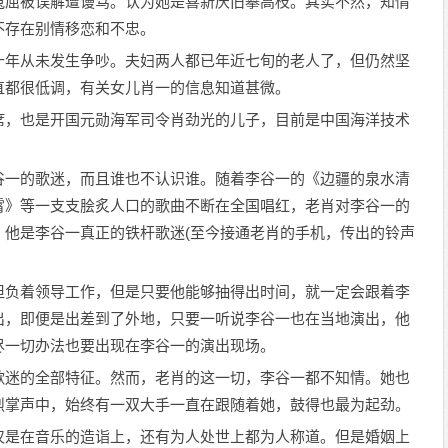
冤屈被误解遭谩骂。认为她是喜新厌旧攀高枝。其实不然，知情
不存在别情移恋和不忠。
十年从未发生争吵。夫妇两人都已年近七旬的老人了，但仍然坚
直都很低调，有关女儿肖一的信息知道甚微。
席，也是开国元勋海军司令肖劲光的儿子，目前是中国海洋技术
谷一的歌迷，而且谁也不认识谁。随着李谷一的《边疆的泉水清
霄》等一支支脍炙人口的歌曲不断在全国唱红，老肖对李谷一的
，他是李谷一真正的铁杆歌迷(至今接通老肖的手机，传出的铃声
。
担负着领导工作，但是只要他能够抽得出时间，就一定会跟着李
出，即便是出差到了外地，只要一听说李谷一也在当地演出，他
尽一切办法也要出现在李谷一的演出现场。
歌迷的全部特征。然而，老肖的这一切，李谷一都不知情。她也
烈掌声中，始终有一双大手一直在跟随着她，鼓得也最为起劲。
仅是在音乐的造诣上，还有为人处世上都为人称道。但是婚姻上