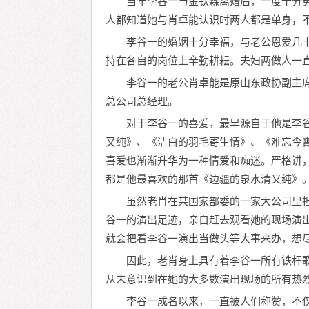
当年李谷一与金铁霖离婚后，一度十分
人都知道她与肖卓能认识时两人都是单身，
李谷一的婚姻十分幸福，与老公恩爱几
持在各自的岗位上辛勤耕耘。夫妇两做人一
李谷一的老公肖卓能是原山东政协副主
总公司总经理。
对于李谷一的喜爱，最早源自于他是李
又纯》、《洁白的羽毛寄生情》、《难忘今
喜爱也渐渐升华为一种情爱和痴迷。严格讲
都是他最喜欢的那首《边疆的泉水清又纯》
虽然老肖在某国家部委的一家大公司里
谷一的演出足迹，亲自赶去观看她的现场演
就会把看李谷一演出当做头等大事来办，想
因此，老肖身上具有着李谷一所有铁杆
从未意识到在她的大多数演出现场的所有热
李谷一成名以来，一直被人们称赞，不