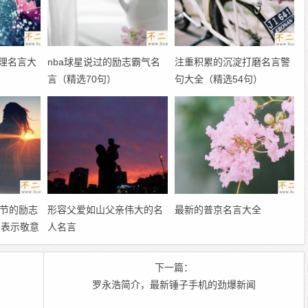
理名言大
nba球星说过的励志霸气名
注重积累的沉淀打磨名言警
言（精选70句）
句大全（精选54句）
师节的励志
形容父爱如山父亲伟大的名
最新的普京名言大全
出表示敬意
人名言
下一篇：
罗永浩简介，最新锤子手机的劲爆新闻