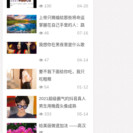
以走过所有寒冬
100
04-20
上帝只赐福给那些将命运
掌握在自己手里的人：路
上的石头
46
07-16
我想你在黑夜里是什么歌
47
04-14
要不我下面给你吃，我只
吃粗粮
54
01-12
2021超级霸气的抖音真人
男生用晚霞头像成熟
333
05-14
给美丽做道加法 ——高汉