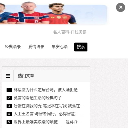
✕
名人百科
·
在线阅读
经典语录
爱情语录
早安心语
搜索
热门文章
林语堂为什么定居台湾，被大陆拒绝
1
莫言的看透生活的经典句子
2
螃蟹在剥我的壳 笔记本在写我 我落在漫天飞舞的雪花上
3
大卫王名言:与智者同行，必得智慧；与愚者作伴，必定无益
4
世界上最唯美浪漫的项链——是蒋介石送给宋美龄的
5