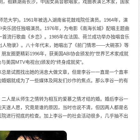
南昆明，祖籍湖南长沙，中国女高音歌唱家，戏曲表演艺术家，国家
范大学)。1961年被选入湖南省花鼓戏院任演员。1964年，演
中央乐团任独唱演员。1976年，为电影《南海长城》配唱主题曲
一首流行歌曲《乡恋》。1985年在法国、荷兰成功举办独唱音乐
杰出人物录》。八十年代末，她唱出了《前门情思——大碗茶》等
友圈更精彩1996年，获美国ABI协会颁发的“世界艺术家成就
视台与美国MTV电视台)颁发的“终身成就奖”。
体总是试图找出她的消息大做文章，但是李谷一一直是一个直率
的婚姻就成为了一些媒体及网友们炒作的焦点。那么李谷一的有
，二人是从师生之情转为相互的爱慕之情才结的婚。婚后李谷一
能天遂人愿，究竟是谁的原因，当时也说不清，但因两人都是名
医院进行彻底的检查。加上李谷一的社会活动很多，几乎抽不出