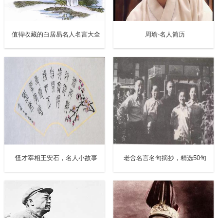
里面射虎。当时有脱群的野兽扑向他的车，孙权每次都以亲
手搏击为乐。张昭多次规劝，孙权常常笑而不答。 苏轼在
值得收藏的白居易名人名言大全
周瑜-名人简历
《江城子·密州出猎》中写道：“老夫聊发少年狂……亲射虎，
看孙郎。”
3、不记前仇
孙策掌理江东时，曾让吕范管理财计。当时孙权年少，私下
向吕范借钱索物，吕范定要禀告，不敢专断许可，当时被孙
权怨恨。后来，孙权代理阳羡长，有私下开支，孙策有时进
行核计审查，功曹周谷就为孙权制造假账，使他不受责问，
怪才宰相王安石，名人小故事
老舍名言名句摘抄，精选50句
孙权那时十分满意他。但等到孙权开始统管国事后，认为吕
范忠诚，深为信任，周谷善于欺骗，伪造簿册文书，不再录
用。吕范去世后，孙权路过吕范墓，忍不住呼喊他的字：“子