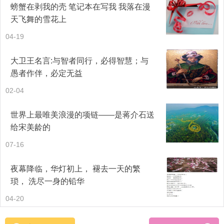
螃蟹在剥我的壳 笔记本在写我 我落在漫
大将朱桓出征时，孙权亲自为他送行。朱桓忽然端起酒杯
天飞舞的雪花上
说：“上天授予陛下圣人的容貌，应当君临四海，委任重臣，
04-19
来清除叛逆。如今臣就要离开陛下远去了，要是能摸一摸陛
大卫王名言:与智者同行，必得智慧；与
下的胡须，臣死而无憾了。”孙权闻言微微地倚着案几，把脑
愚者作伴，必定无益
袋伸了出去。朱桓上前捋须，感叹道：“今天总算可说是捋到
02-04
虎须了！”孙权大笑。 此外，孙权也曾逗弄费祎、诸葛瑾、诸
世界上最唯美浪漫的项链——是蒋介石送
葛恪等人。
给宋美龄的
07-16
5、爱护臣下
夜幕降临，华灯初上， 褪去一天的繁
孙权常以表字称呼臣下，君臣关系之亲密可见一斑。凌统的
琐， 洗尽一身的铅华
随从战死，内心难过得不得了。孙权用自己衣袖给凌统擦干
04-20
眼泪，对他说：“公绩，死的已然死了。只要有你在，还怕没