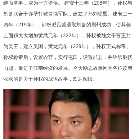
继而掌事，成为一方诸侯。 建安十三年（208年），孙权与
刘备联合于赤壁打败曹操军队，建立了孙刘联盟。建安二十
四年（219年），孙权派吕蒙袭取刘备的荆州成功，使其领
土面积大大增加黄武元年（222年），孙权被魏文帝曹丕封
为吴王，建立吴国；黄龙元年（229年），孙权正式称帝。
孙权称帝后，设置农官，实行屯田，设置郡县，并继续剿抚
山越，促进了江南经济的发展。今天励志故事网为各位读者
收录的是关于孙权的成语故事，欢迎阅读。