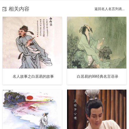
贵之表且会是孙氏兄弟中最长寿的。裴松之注《献帝春秋》
相关内容
返回名人名言列表...
记载孙权为“紫髯（紫髯象征武官威风凛凛，非指颜色）将
军，长上短下，便马善射”。 《世说新语》中记载，孙权相貌
威武，司马懿与东晋权臣桓温都颇为神似他 。
2、乘马射虎
孙权喜爱狩猎，常常骑马射虎，早出晚归。一次，孙权至庱
亭射虎，老虎向前扑上马鞍，孙权把双戟投向老虎，老虎受
名人故事之白居易的故事
白居易的99经典名言语录
伤试图逃走，孙权的侍从张世趁机用戈再击。最终老虎被抓
获了 。重臣张昭曾劝谏道：“为人君者，应该能驾御英雄，驱
使群贤，岂能驰逐于原野，骁勇于猛兽？一旦有个好歹，不
怕被天下耻笑？”孙权道歉道：“年少虑事不远，此事有愧于
您。”但始终不能停止，于是做射虎车，车中不遮盖，自己在