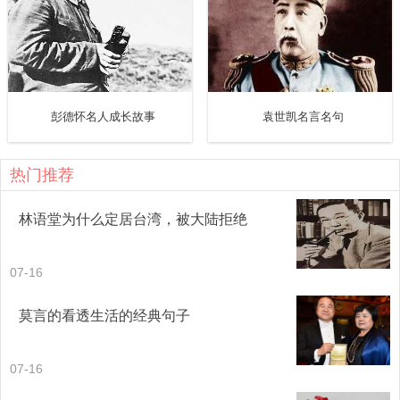
衡！”言毕泪流不止。
4、嘲啁无方
孙权风趣幽默，喜欢与他人开玩笑。他曾对侍中郑泉
彭德怀名人成长故事
袁世凯名言名句
说：“你喜欢当众规劝我，叫我好没面子，你不怕惹怒我
吗？”郑泉回答：“臣听说有贤明的君主，就有正直的大臣。今
热门推荐
朝廷能够畅所欲言，是因为大家都知道主公器量宏伟。依仗
林语堂为什么定居台湾，被大陆拒绝
厚恩，我不怕逆鳞。”有一次开宴会，孙权吓唬要治郑泉的
罪，郑泉快走出门的时候不停回头张望孙权。孙权喊着他的
07-16
名字让他回来，笑着说：“你不是不怕我生气吗？怎么还总回
莫言的看透生活的经典句子
头看我呢？”郑泉回答：“臣知道主公一向爱护臣下，肯定不会
有性命之忧。快出门的时候被主公的英姿所打动，忍不住想
07-16
回头再多看几眼。”