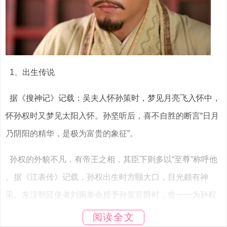
1、出生传说
据《搜神记》记载：吴夫人怀孙策时，梦见月亮飞入怀中，
怀孙权时又梦见太阳入怀。孙坚听后，喜不自胜的断言“日月
乃阴阳的精华，是极为富贵的象征”。
孙权的外貌不凡，有帝王之相，其臣下则多以“至尊”称呼他
。据《江表传》记载，孙权出生时方颐大口，目光颇有神
采。东汉朝廷使者刘琬奉命授予孙策官爵时，曾一一为孙权
诸兄弟相面。刘琬形容孙权相貌最为高大挺拔，认为他有大
阅读全文