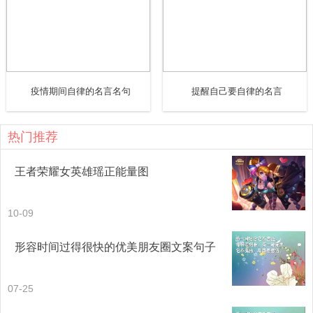
34. 不登高山，不知天之高也;不临深溪，不知地之厚也。
(《荀子》)
35. 我自横刀向天笑，去留肝胆两昆仑。
疫情期间自律的名言名句
提醒自己要自律的名言
36. 臣心一片磁针石，不指南方不肯休。——《扬子江》
热门推荐
37. 知之者不如好之者，好之者不如乐之者。——孔子
王者荣耀女英雄瑶正能量图
38. 寄意寒星荃不察，我以我血荐轩辕。
10-09
39. 老骥伏枥，志在千里。烈士暮年，壮心不已。
形容时间过得很快的优美朋友圈文案句子
40. 有志者事竟成。——《后汉书?耿列传》
07-25
41. 恢弘志士之气，不宜妄自菲薄。——诸葛亮《出师表》