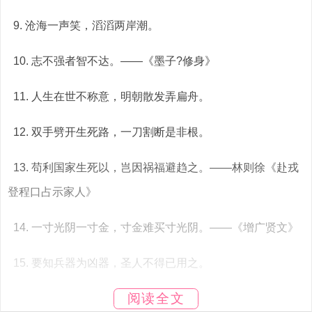
9. 沧海一声笑，滔滔两岸潮。
10. 志不强者智不达。——《墨子?修身》
11. 人生在世不称意，明朝散发弄扁舟。
12. 双手劈开生死路，一刀割断是非根。
13. 苟利国家生死以，岂因祸福避趋之。——林则徐《赴戎
登程口占示家人》
14. 一寸光阴一寸金，寸金难买寸光阴。——《增广贤文》
15. 要知兵器为凶器，圣人不得已用之。
阅读全文
16. 长河浪头连天黑，津口停舟渡不得。