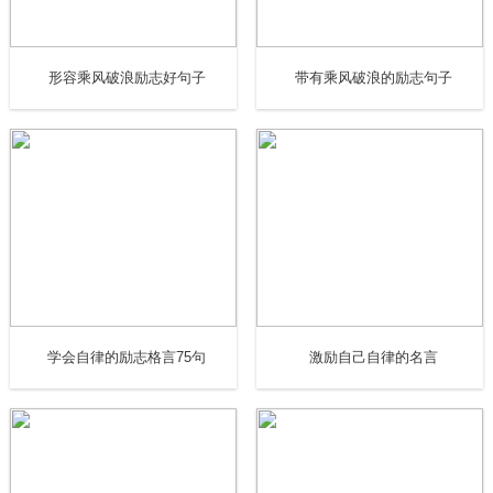
25. 天生我材必有用，千金散尽还复来。——《将进酒》
形容乘风破浪励志好句子
带有乘风破浪的励志句子
26. 朝闻游子唱离歌，昨夜微霜初渡河。
27. 但使龙城飞将在，不教胡马度阴山。
28. 大江东去，浪淘尽，千古风流人物。
29. 不识庐山真面目，只缘身在此山中。(苏轼)
30. 血沃中原肥劲草，寒凝大地发春华。
学会自律的励志格言75句
激励自己自律的名言
31. 春色满园关不住，一枝红杏出墙来。(叶绍翁)
32. 绳锯木断，水滴石穿。——罗大经《鹤林玉露》
33. 入门不拜骋雄辩，两女辍洗来趋风。