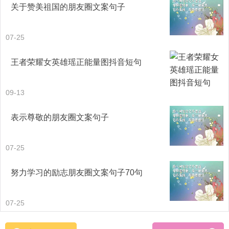
关于赞美祖国的朋友圈文案句子
42. 操千曲而后晓声，观千剑而后识器。——刘勰
07-25
43. 但觉高歌有鬼神，安知饿死填沟壑？
王者荣耀女英雄瑶正能量图抖音短句
44. 横眉冷对千夫指，俯首甘为孺子牛。
09-13
45. 肯与邻翁相对饮，隔篱呼取尽余杯。
表示尊敬的朋友圈文案句子
46. 时人莫小池中水，浅处不妨有卧龙。
47. 古今多少事，都付笑谈中。
07-25
努力学习的励志朋友圈文案句子70句
48. 真者，精诚之至也，不精不诚，不能动人。——《庄
子?渔夫》
07-25
49. 宝剑锋从磨砺出，梅花香自苦寒来。——《警世贤文》