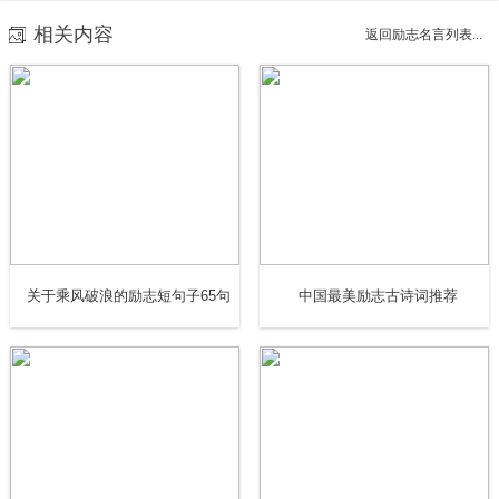
相关内容
17. 黄沙百战穿金甲，不破楼兰终不还。
返回励志名言列表...
18. 差以毫厘，谬以千里。(《汉书》)
19. 生于忧患，而死于安乐。——《孟子·告子下》
20. 先天下之忧而忧，后天下之乐而乐。——《岳阳楼记》
21. 持节云中，何日遣冯唐。
关于乘风破浪的励志短句子65句
中国最美励志古诗词推荐
22. 长风破浪会有时，直挂云帆济沧海。(李白)
23. 一身转战三千里，一剑曾挡百万师。
24. 慷慨过燕市，从容做楚囚，引刀成一快，不负少年头
[
buer123.com
]。