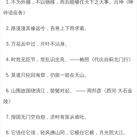
1. 不为外撼，不以物移，而后能够任天下之大事。吕坤《呻
吟语应务》
2. 路漫漫其修远兮，吾将上下而求索。
3. 万花丛中过，片叶不沾身。
4. 时危见臣节，世乱识忠良。——鲍照《代出自蓟北门行》
5. 莫遣只轮回海窟，仍留一箭在天山。
6. 山围故国绕清江，髻鬓对起。 —— 周邦彦《西河·大石金
陵》
7. 报国无门空自怨，济时有策从谁吐。
8. 它强任它强，轻风拂山冈，它横任它横，月光照大江。